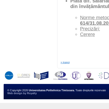
Plata dif. salari
din învățământul
Norme metodol
614/31.08.20
Precizări
;
Cerere
» inapoi
© Copyright 2026
Universitatea Politehnica Timisoara.
Toate drepturile rezervate
Web design
by
Royalty