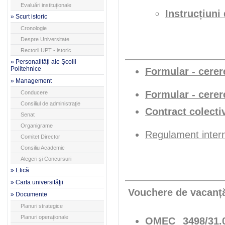
Evaluări instituţionale
Instrucțiuni
» Scurt istoric
Cronologie
Despre Universitate
Rectorii UPT - istoric
» Personalități ale Școlii
Politehnice
Formular - cerer
» Management
Formular - cerere
Conducere
Consiliul de administraţie
Contract colect
Senat
Organigrame
Regulament inte
Comitet Director
Consiliu Academic
Alegeri și Concursuri
» Etică
» Carta universităţii
Vouchere de vacanț
» Documente
Planuri strategice
Planuri operaţionale
OMEC 3498/31.0