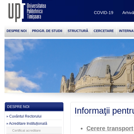
COVID-19
Arhiv
DESPRE NOI
PROGR. DE STUDII
STRUCTURĂ
CERCETARE
INTERNA
DESPRE NOI
Informaţii pent
» Cuvântul Rectorului
» Acreditare Instituțională
Cerere transport
Certificat acreditare