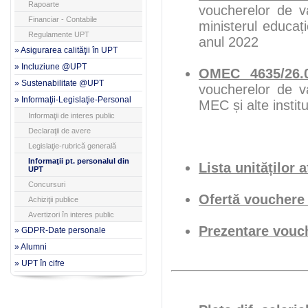
Rapoarte
voucherelor de va
Financiar - Contabile
ministerul educați
Regulamente UPT
anul 2022
» Asigurarea calităţii în UPT
» Incluziune @UPT
OMEC 4635/26.0
» Sustenabilitate @UPT
voucherelor de va
» Informaţii-Legislaţie-Personal
MEC și alte instit
Informaţii de interes public
Declaraţii de avere
Legislaţie-rubrică generală
Informaţii pt. personalul din
Lista unităților a
UPT
Concursuri
Ofertă vouchere
Achiziţii publice
Avertizori în interes public
Prezentare vouc
» GDPR-Date personale
» Alumni
» UPT în cifre