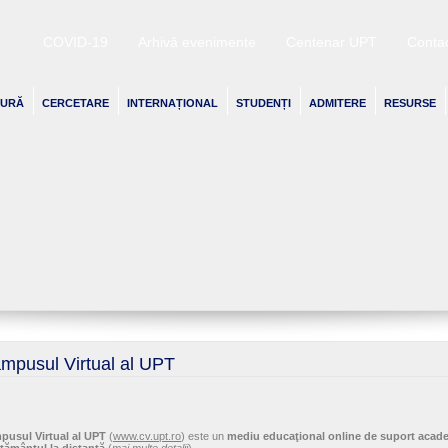
COVID-19
Arhivă evenimente
Centenar UPT
Conta
TURĂ
CERCETARE
INTERNAȚIONAL
STUDENȚI
ADMITERE
RESURSE
mpusul Virtual al UPT
pusul Virtual al UPT
(
www.cv.upt.ro
) este un
mediu educaţional online de suport acad