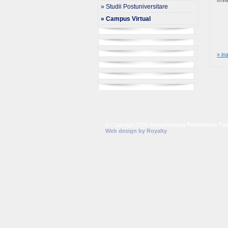
înva
» Studii Postuniversitare
» Campus Virtual
» in
© Copyright 2026
Universitatea Politehnica Tim
Web design
by
Royalty