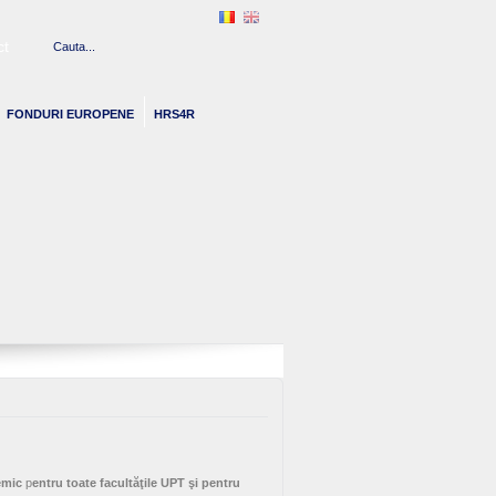
ct
FONDURI EUROPENE
HRS4R
emic
p
entru toate facultăţile UPT şi pentru