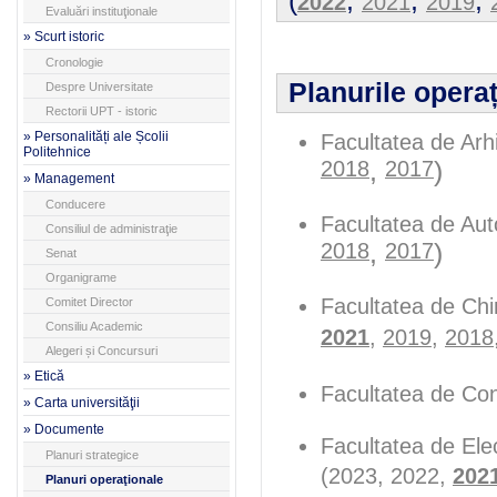
(
,
,
,
2022
2021
2019
Evaluări instituţionale
» Scurt istoric
Cronologie
Planurile operaț
Despre Universitate
Rectorii UPT - istoric
» Personalități ale Școlii
Facultatea de Arh
Politehnice
2018
,
2017
)
» Management
Conducere
Facultatea de Aut
Consiliul de administraţie
2018
,
2017
)
Senat
Organigrame
Facultatea de Chim
Comitet Director
Consiliu Academic
2021
,
2019
,
2018
Alegeri și Concursuri
» Etică
Facultatea de Cons
» Carta universităţii
» Documente
Facultatea de Elec
Planuri strategice
(2023, 2022,
202
Planuri operaţionale