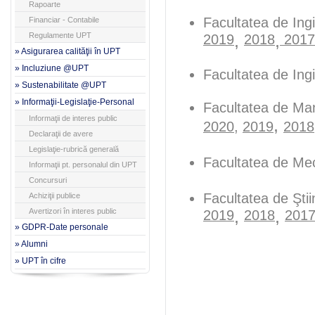
Rapoarte
Facultatea de Ingi
Financiar - Contabile
Regulamente UPT
2019
,
2018
,
2017
» Asigurarea calităţii în UPT
» Incluziune @UPT
Facultatea de In
» Sustenabilitate @UPT
» Informaţii-Legislaţie-Personal
Facultatea de Man
Informaţii de interes public
,
2020
,
2019
2018
Declaraţii de avere
Legislaţie-rubrică generală
Facultatea de Me
Informaţii pt. personalul din UPT
Concursuri
Facultatea de Ştii
Achiziţii publice
Avertizori în interes public
2019
,
2018
,
201
» GDPR-Date personale
» Alumni
» UPT în cifre