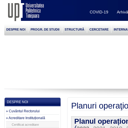
COVID-19
Arhiv
DESPRE NOI
PROGR. DE STUDII
STRUCTURĂ
CERCETARE
INTERNA
DESPRE NOI
Planuri operaţi
» Cuvântul Rectorului
» Acreditare Instituțională
Planul operațion
Certificat acreditare