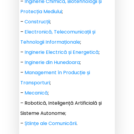
–
Inginerie Chimică, Biotehnologii și
Protecția Mediului
;
–
Construcții
;
–
Electronică, Telecomunicații și
Tehnologii Informaționale
;
–
Inginerie Electrică și Energetică
;
–
Inginerie din Hunedoara
;
–
Management în Producție și
Transporturi
;
–
Mecanică
;
– Robotică, Inteligență Artificială și
Sisteme Autonome;
–
Științe ale Comunicării
.