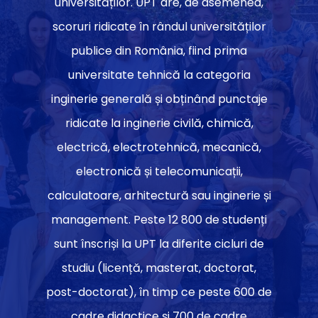
universităților. UPT are, de asemenea,
scoruri ridicate în rândul universităților
publice din România, fiind prima
universitate tehnică la categoria
inginerie generală și obținând punctaje
ridicate la inginerie civilă, chimică,
electrică, electrotehnică, mecanică,
electronică și telecomunicații,
calculatoare, arhitectură sau inginerie și
management. Peste 12 800 de studenți
sunt înscriși la UPT la diferite cicluri de
studiu (licență, masterat, doctorat,
post-doctorat), în timp ce peste 600 de
cadre didactice și 700 de cadre