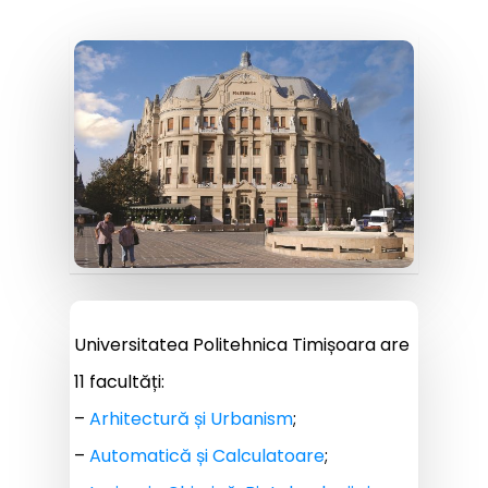
Universitatea Politehnica Timișoara are
11 facultăți:
–
Arhitectură și Urbanism
;
–
Automatică și Calculatoare
;