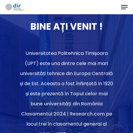
Men
Skip
to
BINE AȚI VENIT !
main
content
Universitatea Politehnica Timișoara
(UPT) este una dintre cele mai mari
universități tehnice din Europa Centrală
și de Est. Aceasta a fost înființată în 1920
și este prezentă în
Topul celor mai
bune universități din România
Clasamentul 2024 | Research.com
pe
locul trei în clasamentul general al