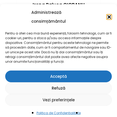
Irena Raluca CIOBANU
Administrează
Află mai multe informații →
consimțământul
Pentru a oferi cea mai bună experiență, folosim tehnologii, cum ar fi
cookie-uri, pentru a stoca și/sau accesa informațiile despre
dispozitive. Consimțământul pentru aceste tehnologii ne permite
să procesăm date, cum ar fi comportamentul de navigare sau ID-
uri unice pe acest site. Dacă nu îți dai consimțământul sau îți
retragi consimțământul dat poate avea afecte negative asupra
unor anumite funcționalități și funcții.
Acceptă
Serviciul Erasmus+
Bianca TALPAȘ
Refuză
Află mai multe informații →
Vezi preferințele
Politica de Confidentialitate