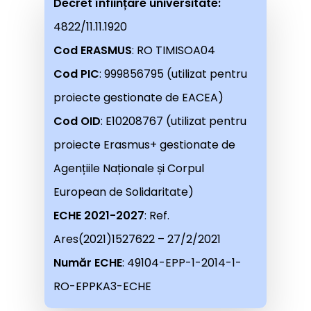
Decret înființare universitate:
4822/11.11.1920
Cod ERASMUS
: RO TIMISOA04
Cod PIC
: 999856795 (utilizat pentru
proiecte gestionate de EACEA)
Cod OID
: E10208767 (utilizat pentru
proiecte Erasmus+ gestionate de
Agențiile Naționale și Corpul
European de Solidaritate)
ECHE 2021-2027
: Ref.
Ares(2021)1527622 – 27/2/2021
Număr ECHE
: 49104-EPP-1-2014-1-
RO-EPPKA3-ECHE