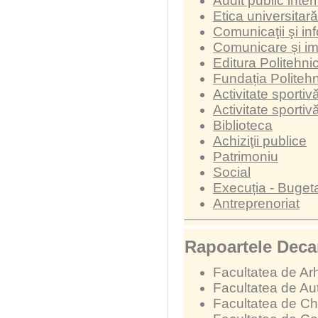
Audit public inter
Etica universitară
Comunicaţii şi in
Comunicare și i
Editura Politehni
Fundația Politeh
Activitate sporti
Activitate sporti
Biblioteca
Achiziţii publice
Patrimoniu
Social
Execuția - Buget
Antreprenoriat
Rapoartele Decan
Facultatea de Arh
Facultatea de Au
Facultatea de Chi