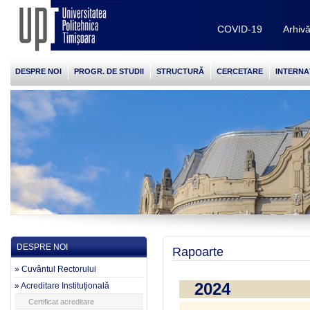
COVID-19
Arhiv
DESPRE NOI
PROGR. DE STUDII
STRUCTURĂ
CERCETARE
INTERNA
DESPRE NOI
Rapoarte
» Cuvântul Rectorului
2024
» Acreditare Instituțională
Certificat acreditare