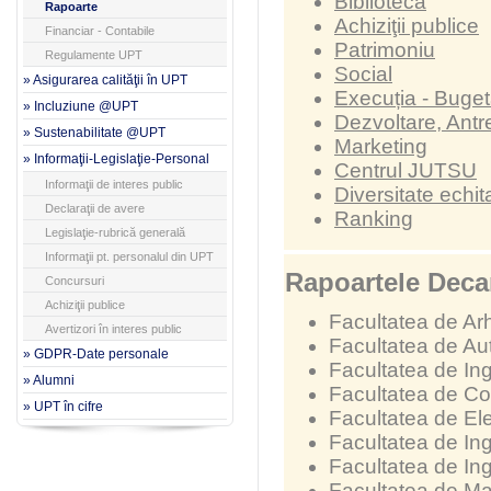
Biblioteca
Rapoarte
Achiziţii publice
Financiar - Contabile
Patrimoniu
Regulamente UPT
Social
» Asigurarea calităţii în UPT
Execuția - Buge
» Incluziune @UPT
Dezvoltare, Antr
» Sustenabilitate @UPT
Marketing
» Informaţii-Legislaţie-Personal
Centrul JUTSU
Informaţii de interes public
Diversitate echit
Declaraţii de avere
Ranking
Legislaţie-rubrică generală
Informaţii pt. personalul din UPT
Rapoartele Decan
Concursuri
Achiziţii publice
Facultatea de Arh
Avertizori în interes public
Facultatea de Au
» GDPR-Date personale
Facultatea de Ing
» Alumni
Facultatea de Con
» UPT în cifre
Facultatea de Ele
Facultatea de Ing
Facultatea de In
Facultatea de Ma