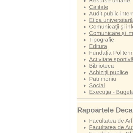
Resurse umane
Calitate
Audit public inter
Etica universitară
Comunicaţii şi in
Comunicare și i
Tipografie
Editura
Fundația Politeh
Activitate sportiv
Biblioteca
Achiziţii publice
Patrimoniu
Social
Execuția - Buget
Rapoartele Decan
Facultatea de Arh
Facultatea de Au