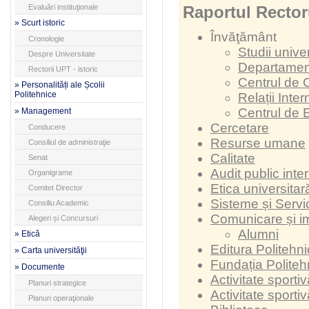
Evaluări instituţionale
Raportul Rector
» Scurt istoric
Învăţământ
Cronologie
Studii unive
Despre Universitate
Departament
Rectorii UPT - istoric
Centrul de C
» Personalități ale Școlii
Politehnice
Relații Inte
Centrul de 
» Management
Cercetare
Conducere
Resurse umane
Consiliul de administraţie
Calitate
Senat
Audit public inte
Organigrame
Etica universitar
Comitet Director
Sisteme și Servic
Consiliu Academic
Comunicare și i
Alegeri și Concursuri
Alumni
» Etică
Editura Politehn
» Carta universităţii
Fundația Politeh
» Documente
Activitate sporti
Planuri strategice
Activitate sporti
Planuri operaţionale