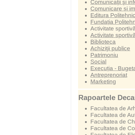
Comunicaţii şi in
Comunicare și i
Editura Politehni
Fundația Politeh
Activitate sporti
Activitate sporti
Biblioteca
Achiziţii publice
Patrimoniu
Social
Execuția - Buget
Antreprenoriat
Marketing
Rapoartele Decan
Facultatea de Arh
Facultatea de Au
Facultatea de Chi
Facultatea de Con
Facultatea de Ele