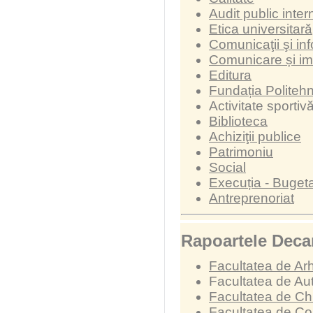
Audit public inter
Etica universitară
Comunicaţii şi in
Comunicare și i
Editura
Fundația Politeh
Activitate sportivă
Biblioteca
Achiziţii publice
Patrimoniu
Social
Execuția - Buget
Antreprenoriat
Rapoartele Decan
Facultatea de Arh
Facultatea de Au
Facultatea de Chi
Facultatea de Con