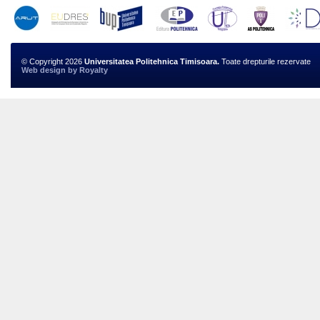
© Copyright 2026
Universitatea Politehnica Timisoara.
Toate drepturile rezervate
Web design
by
Royalty