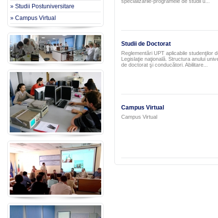
specializările-programele de studii u...
» Studii Postuniversitare
» Campus Virtual
Studii de Doctorat
Reglementări UPT aplicabile studenţilor de
Legislaţie naţională. Structura anului un
de doctorat şi conducători. Abilitare...
Campus Virtual
Campus Virtual