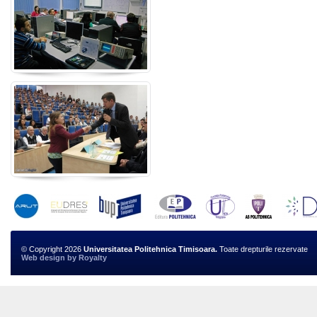
© Copyright 2026
Universitatea Politehnica Timisoara.
Toate drepturile rezervate
Web design
by
Royalty