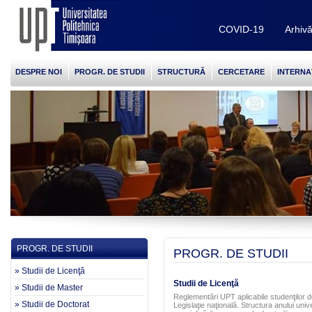
COVID-19
Arhiv
DESPRE NOI
PROGR. DE STUDII
STRUCTURĂ
CERCETARE
INTERNA
PROGR. DE STUDII
PROGR. DE STUDII
» Studii de Licenţă
Studii de Licenţă
» Studii de Master
Reglementări UPT aplicabile studenţilor de 
» Studii de Doctorat
Legislaţie naţională. Structura anului univ