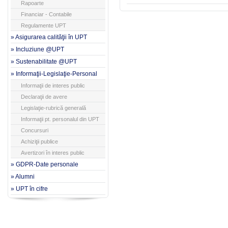
Rapoarte
Financiar - Contabile
Regulamente UPT
» Asigurarea calităţii în UPT
» Incluziune @UPT
» Sustenabilitate @UPT
» Informaţii-Legislaţie-Personal
Informaţii de interes public
Declaraţii de avere
Legislaţie-rubrică generală
Informaţii pt. personalul din UPT
Concursuri
Achiziţii publice
Avertizori în interes public
» GDPR-Date personale
» Alumni
» UPT în cifre