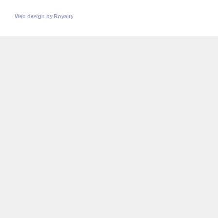
© Copyright 2026
Universitatea Politehnica Timisoara.
Toate drepturile rezervate
Web design
by
Royalty