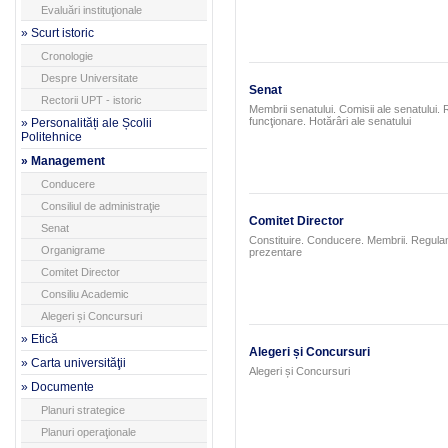
Evaluări instituţionale
» Scurt istoric
Cronologie
Despre Universitate
Senat
Rectorii UPT - istoric
Membrii senatului. Comisii ale senatului.
funcţionare. Hotărâri ale senatului
» Personalități ale Școlii
Politehnice
» Management
Conducere
Consiliul de administraţie
Comitet Director
Senat
Constituire. Conducere. Membrii. Regula
Organigrame
prezentare
Comitet Director
Consiliu Academic
Alegeri și Concursuri
» Etică
Alegeri și Concursuri
» Carta universităţii
Alegeri și Concursuri
» Documente
Planuri strategice
Planuri operaţionale