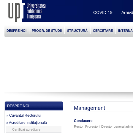
COVID-19
Arhiv
DESPRE NOI
PROGR. DE STUDII
STRUCTURĂ
CERCETARE
INTERNA
DESPRE NOI
Management
» Cuvântul Rectorului
Conducere
» Acreditare Instituțională
Rector. Prorectori. Director general admin
Certificat acreditare