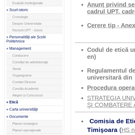
Evaluări instituţionale
Anunț privind se
» Scurt istoric
cadrul UPT, cadr
Cronologie
Despre Universitate
Cerere tip - Ane
Rectorii UPT - istoric
» Personalități ale Școlii
Politehnice
» Management
Codul de etică un
en)
Conducere
Consiliul de administraţie
Senat
Regulamentul de 
Organigrame
universitară di
Comitet Director
Procedura operaț
Consiliu Academic
Alegeri și Concursuri
STRATEGIA UNI
» Etică
ŞI COMBATERE A
» Carta universităţii
» Documente
Comisia de Etic
Planuri strategice
Timişoara
(
HS n
Planuri operaţionale