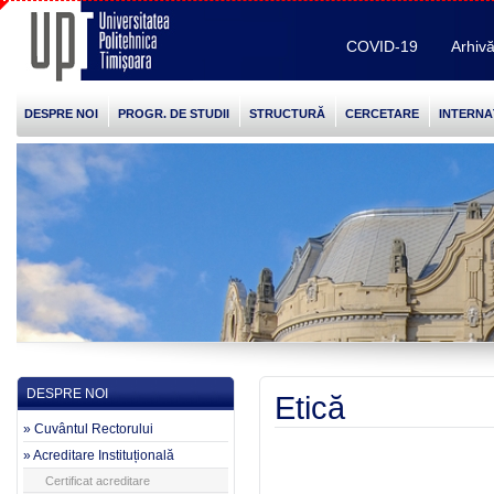
COVID-19
Arhiv
DESPRE NOI
PROGR. DE STUDII
STRUCTURĂ
CERCETARE
INTERNA
DESPRE NOI
Etică
» Cuvântul Rectorului
» Acreditare Instituțională
Certificat acreditare