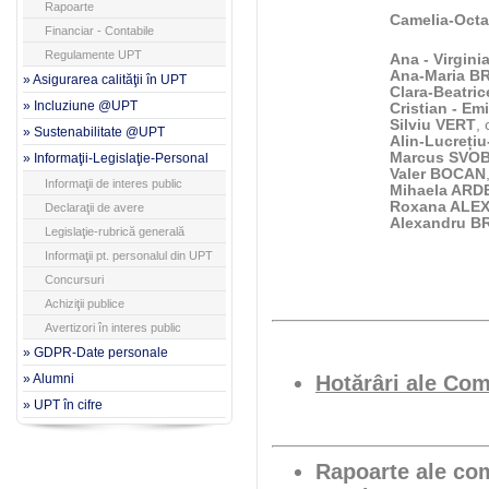
Rapoarte
Camelia-Oct
Financiar - Contabile
Regulamente UPT
Ana - Virgin
Ana-Maria B
» Asigurarea calităţii în UPT
Clara-Beatri
» Incluziune @UPT
Cristian - E
Silviu VERT
,
» Sustenabilitate @UPT
Alin-Lucreț
Marcus SVO
» Informaţii-Legislaţie-Personal
Valer BOCAN
Informaţii de interes public
Mihaela AR
Roxana ALE
Declaraţii de avere
Alexandru 
Legislaţie-rubrică generală
Informaţii pt. personalul din UPT
Concursuri
Achiziţii publice
Avertizori în interes public
» GDPR-Date personale
» Alumni
Hotărâri ale Com
» UPT în cifre
Rapoarte
ale com