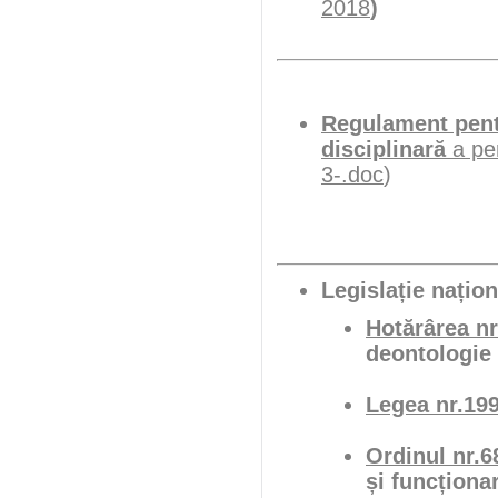
2018
)
Regulament pentr
disciplinară
a per
3-.doc
)
Legislație națion
Hotărârea nr
deontologie 
Legea nr.199
Ordinul nr.6
și funcționar