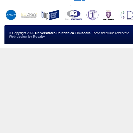
© Copyright 2026
Universitatea Politehnica Timisoara.
Toate drepturile rezervate
Web design
by
Royalty