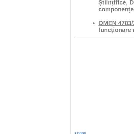
Științifice, 
componenței
OMEN 4783/3
funcționare 
» inapoi