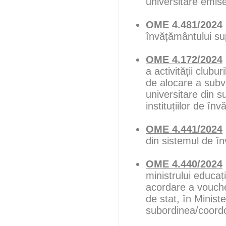
universitare emise
OME 4.481/2024
învățământului sup
OME 4.172/2024
a activității clubu
de alocare a subve
universitare din s
instituțiilor de în
OME 4.441/2024
din sistemul de î
OME 4.440/2024
ministrului educa
acordare a voucher
de stat, în Minister
subordinea/coord