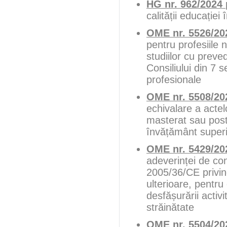
HG nr. 962/2024
calității educație
OME nr. 5526/20
pentru profesiile
studiilor cu preve
Consiliului din 7 
profesionale
OME nr. 5508/20
echivalare a actel
masterat sau postu
învățământ superi
OME nr. 5429/20
adeverinței de con
2005/36/CE privind
ulterioare, pentru
desfășurării activi
străinătate
OME nr. 5504/20