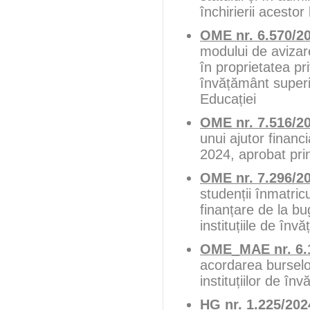
închirierii acesto
OME nr. 6.570/2
modului de avizare
în proprietatea pri
învățământ superi
Educației
OME nr. 7.516/2
unui ajutor financ
2024, aprobat prin
OME nr. 7.296/2
studenții înmatric
finanțare de la bu
instituțiile de în
OME_MAE nr. 6.1
acordarea burselo
instituțiilor de î
HG nr. 1.225/20