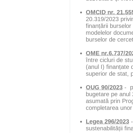
OMCID nr. 21.55
20.319/2023 priv
finanțării burselor
modelelor document
burselor de cerce
OME nr.6.737/20
între cicluri de st
(anul I) finanțate 
superior de stat,
OUG 90/2023
- p
bugetare pe anul 2
asumată prin Prog
completarea unor
Legea 296/2023
-
sustenabilității f