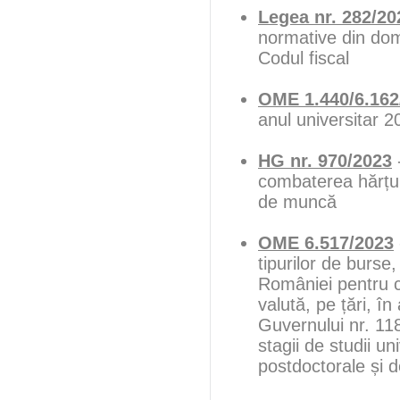
Legea nr. 282/20
normative din dome
Codul fiscal
OME 1.440/6.162
anul universitar 
HG nr. 970/2023
combaterea hărțuiri
de muncă
OME 6.517/2023
tipurilor de burse
României pentru c
valută, pe țări, î
Guvernului nr. 11
stagii de studii u
postdoctorale și 