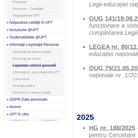
Rapoarte
Legii educației na
Financiar - Contabile
Regulamente UPT
OUG 141/19.08.
» Asigurarea calităţii în UPT
funcționare a sist
» Incluziune @UPT
completarea Legii 
» Sustenabilitate @UPT
» Informaţii-Legislaţie-Personal
LEGEA nr. 80/12
Informaţii de interes public
educației național
Declaraţii de avere
Legislaţie-rubrică generală
OUG 79/21.05.20
Informaţii pt. personalul din UPT
naționale nr. 1/20
Concursuri
Achiziţii publice
Avertizori în interes public
» GDPR-Date personale
» Alumni
» UPT în cifre
2025
HG nr. 188/2025
-
pentru Cercetare