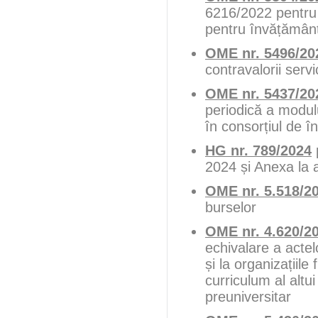
6216/2022 pentru 
pentru învățământ
OME nr. 5496/20
contravalorii serv
OME nr. 5437/20
periodică a modulu
în consorțiul de 
HG nr. 789/2024
2024 și Anexa la 
OME nr. 5.518/2
burselor
OME nr. 4.620/2
echivalare a actel
și la organizațiil
curriculum al altui
preuniversitar