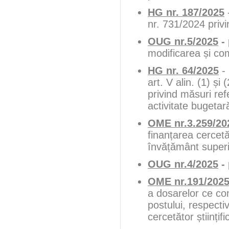
HG nr. 187/2025
nr. 731/2024 privi
OUG nr.5/2025
-
modificarea și co
HG nr. 64/2025
- 
art. V alin. (1) ș
privind măsuri ref
activitate bugeta
OME nr.3.259/202
finanțarea cercetări
învățământ superi
OUG nr.4/2025
-
OME nr.191/202
a dosarelor ce co
postului, respect
cercetător științifi