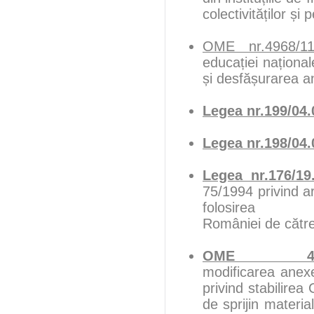
colectivităților ș
OME nr.4968/11
educației național
și desfășurarea an
Legea nr.199/04.
Legea nr.198/04.
Legea nr.176/19
75/1994 privind a
folosi
României de către a
OME 4436/0
modificarea anexe
privind stabilirea
de sprijin materia