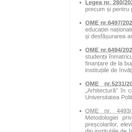
Legea nr. 280/20
precum și pentru 
OME nr.6497/20
educației naționale
și desfășurarea an
OME nr.6494/20
studenții înmatric
finanțare de la bu
instituțiile de în
OME nr.5231/2
„Arhitectură” în c
Universitatea Pol
OME nr. 4493/
Metodologiei priv
preșcolarilor, elev
din instituțiile d