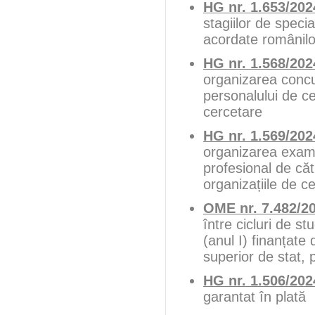
HG nr. 1.653/202
stagiilor de speci
acordate românilor
HG nr. 1.568/202
organizarea concu
personalului de ce
cercetare
HG nr. 1.569/202
organizarea exame
profesional de căt
organizațiile de c
OME nr. 7.482/2
între cicluri de st
(anul I) finanțate 
superior de stat,
HG nr. 1.506/202
garantat în plată