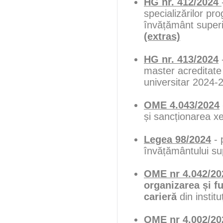
HG nr. 412/2024
specializărilor pro
învățământ superi
(extras)
HG nr. 413/2024
-
master acreditate 
universitar 2024-
OME 4.043/2024
și sancționarea xen
Legea 98/2024
- 
învățământului su
OME nr 4.042/20
organizarea și fu
carieră
din instit
OME nr 4.002/20