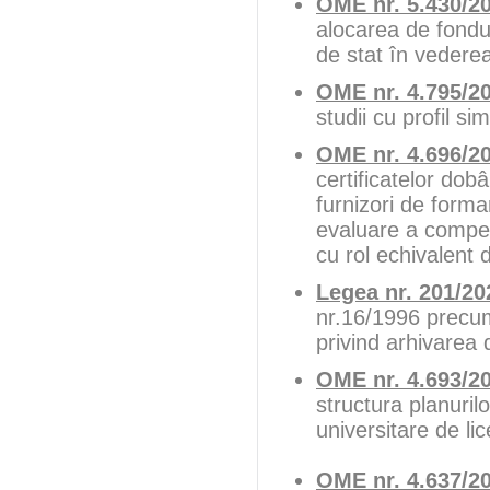
OME nr. 5.430/2
alocarea de fondur
de stat în vederea 
OME nr. 4.795/2
studii cu profil sim
OME nr. 4.696/2
certificatelor dob
furnizori de forma
evaluare a compete
cu rol echivalent
Legea nr. 201/20
nr.16/1996 precum
privind arhivarea
OME nr. 4.693/2
structura planuril
universitare de li
OME nr. 4.637/2