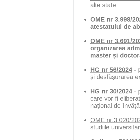
alte state
OME nr 3.998/20
atestatului de ab
OME nr 3.691/20
organizarea admit
master și doctor
HG nr 56/2024
- 
și desfășurarea e
HG nr 30/2024
- p
care vor fi elibera
național de învăț
OME nr.3.020/20
studiile universit