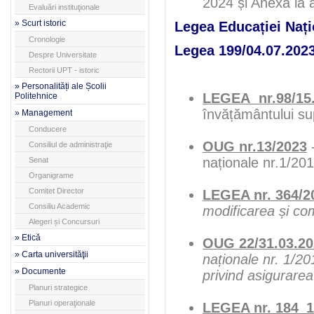
2024 și Anexa la 
Evaluări instituţionale
» Scurt istoric
Legea Educației Nați
Cronologie
Legea 199/04.07.202
Despre Universitate
Rectorii UPT - istoric
» Personalități ale Școlii
LEGEA nr.98/15.
Politehnice
învățământului su
» Management
Conducere
OUG nr.13/2023
-
Consiliul de administraţie
naționale nr.1/20
Senat
Organigrame
Comitet Director
LEGEA nr. 364/2
Consiliu Academic
modificarea și com
Alegeri și Concursuri
» Etică
OUG 22/31.03.20
» Carta universităţii
naționale nr. 1/2
» Documente
privind asigurarea 
Planuri strategice
Planuri operaţionale
LEGEA nr. 184_1