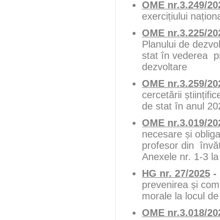
OME nr.3.249/20
exercițiului națio
OME nr.3.225/20
Planului de dezvol
stat în vederea pr
dezvoltare
OME nr.3.259/20
cercetării științif
de stat în anul 2
OME nr.3.019/2
necesare și obligat
profesor din învăț
Anexele nr. 1-3 l
HG nr. 27/2025
-
prevenirea și comb
morale la locul d
OME nr.3.018/20