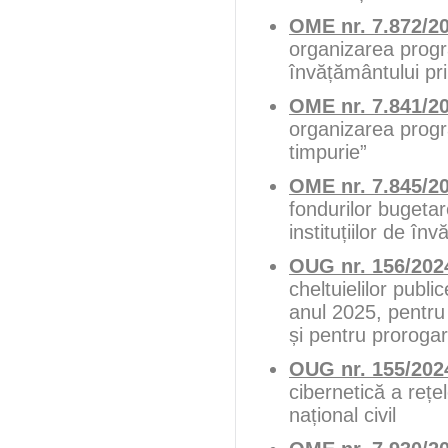
OME nr. 7.872/2
organizarea progr
învățământului pr
OME nr. 7.841/2
organizarea progra
timpurie”
OME nr. 7.845/2
fondurilor bugeta
instituțiilor de î
OUG nr. 156/202
cheltuielilor publ
anul 2025, pentru
și pentru proroga
OUG nr. 155/202
cibernetică a rețel
național civil