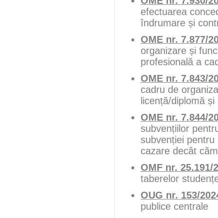
OME nr. 7.930/2
efectuarea conced
îndrumare și contr
OME nr. 7.877/2
organizare și fun
profesională a cad
OME nr. 7.843/2
cadru de organiza
licență/diplomă și 
OME nr. 7.844/2
subvențiilor pentr
subvenției pentru
cazare decât cămin
OMF nr. 25.191/
taberelor studențe
OUG nr. 153/202
publice centrale