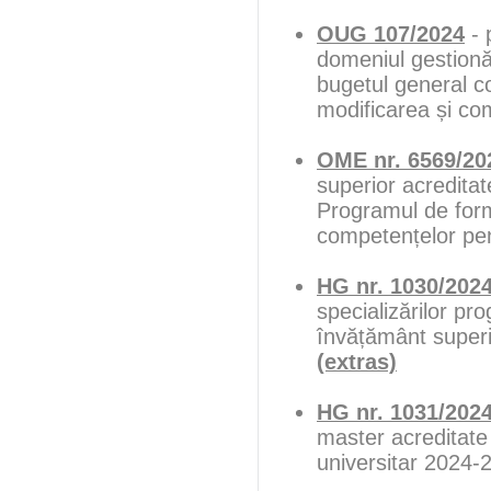
OUG 107/2024
- 
domeniul gestionăr
bugetul general c
modificarea și co
OME nr. 6569/20
superior acredita
Programul de form
competențelor pentr
HG nr. 1030/202
specializărilor pro
învățământ superi
(extras)
HG nr. 1031/202
master acreditate 
universitar 2024-