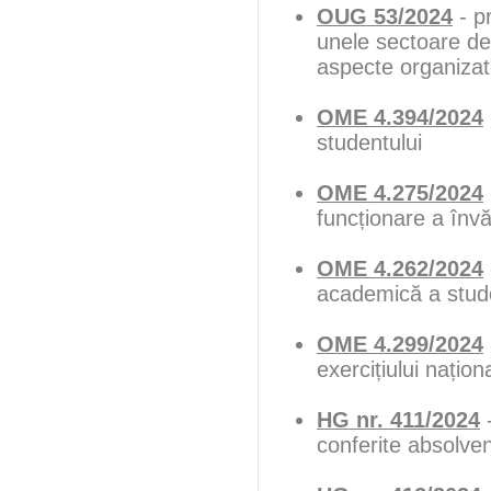
OUG 53/2024
- pr
unele sectoare de
aspecte organizat
OME 4.394/2024
studentului
OME 4.275/2024
funcționare a înv
OME 4.262/2024
academică a stude
OME 4.299/2024
exercițiului națio
HG nr. 411/2024
-
conferite absolven