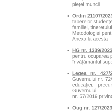
pieței muncii
Ordin 21107/202
taberelor studențe
familiei, tineretul
Metodologiei pentr
Anexa la acesta
HG nr. 1339/202
pentru ocuparea po
învățământul supe
Legea nr. 427/
Guvernului nr. 72
educației, pre
Guvernului
nr. 57/2019 privin
Oug nr. 127/2023