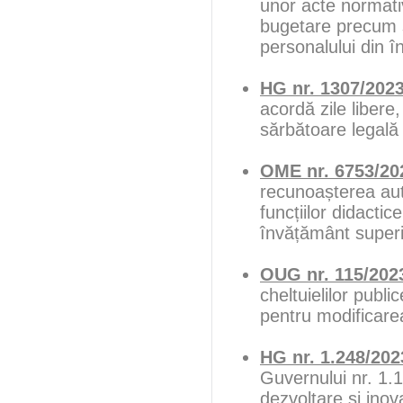
unor acte normati
bugetare precum ș
personalului din î
HG nr. 1307/202
acordă zile libere
sărbătoare legală
OME nr. 6753/20
recunoașterea auto
funcțiilor didactic
învățământ superio
OUG nr. 115/202
cheltuielilor publ
pentru modificare
HG nr. 1.248/202
Guvernului nr. 1.
dezvoltare și in