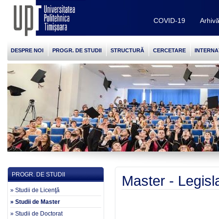
COVID-19
Arhiv
DESPRE NOI
PROGR. DE STUDII
STRUCTURĂ
CERCETARE
INTERNA
PROGR. DE STUDII
Master - Legisla
» Studii de Licenţă
» Studii de Master
» Studii de Doctorat