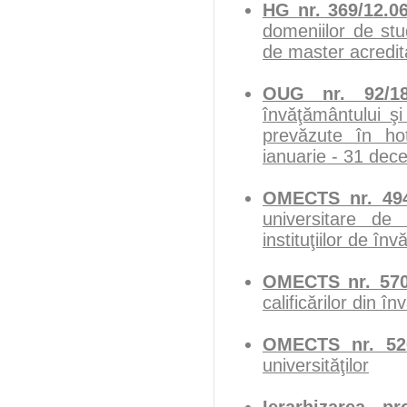
HG nr. 369/12.0
domeniilor de stu
de master acredit
OUG nr. 92/18
învăţământului şi
prevăzute în hot
ianuarie - 31 dec
OMECTS nr. 494
universitare de
instituţiilor de 
OMECTS nr. 570
calificărilor din
OMECTS nr. 526
universităţilor
Ierarhizarea p