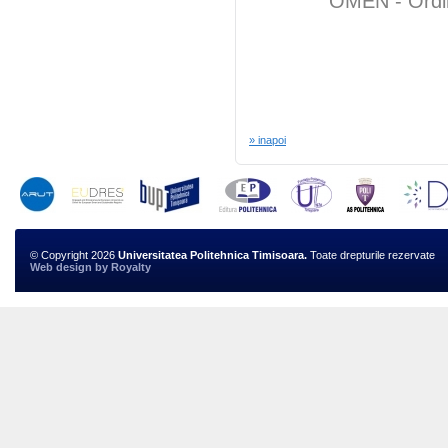
OMEN - Ordin 
» inapoi
© Copyright 2026
Universitatea Politehnica Timisoara.
Toate drepturile rezervate
Web design
by
Royalty