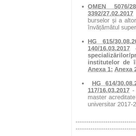
OMEN 5076/28.
3392/27.02.2017
burselor și a alto
învățămâtul super
HG 615/30.08.2
140/16.03.2017
-
specializărilor
institutelor de 
Anexa 1
;
Anexa 2
HG 614/30.08.
117/16.03.2017
- 
master acreditate
universitar 2017-
----------------------------
----------------------------