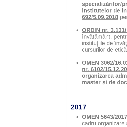
specializărilor/p
institutelor de 
692/5.09.2018
pen
ORDIN nr. 3.131/
învăţământ, pentr
instituţiile de în
cursurilor de etic
OMEN 3062/16.0
nr. 6102/15.12.2
organizarea admit
master și de doc
2017
OMEN 5643/201
cadru organizare 