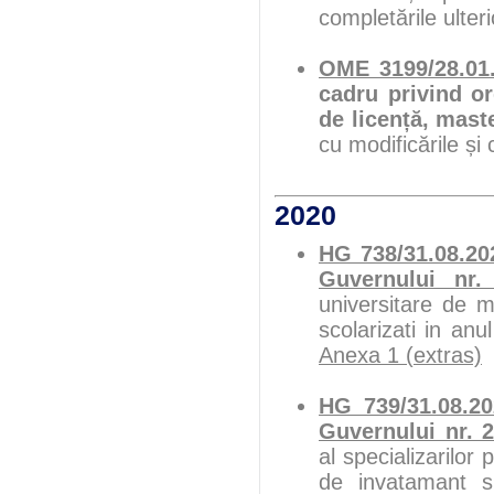
completările ulter
OME 3199/28.01
cadru privind or
de licență, mast
cu modificările și 
2020
HG 738/31.08.20
Guvernului nr.
universitare de m
scolarizati in anu
Anexa 1 (extras)
HG 739/31.08.20
Guvernului nr. 
al specializarilor 
de invatamant s