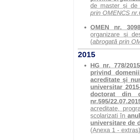
de master și de
prin OMENCS nr.
OMEN nr. 3098/
organizare și de
(
abrogată prin O
2015
HG nr. 778/2015
privind domenii
acreditate și nu
universitar 2015
doctorat din c
nr.595/22.07.201
acreditate, prog
școlarizati în
anul
universitare de d
(
Anexa 1 - extras