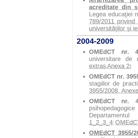
acreditate din 
Legea educaţiei n
789/2011 privind 
universităţilor şi 
2004-2009
OMEdCT nr. 46
universitare de
extras
Anexa 2
,
)
OMEdCT nr. 395
stagiilor de prac
3955/2008, Anex
OMEdCT nr. 4
psihopedagogice 
Departamentul 
1_2_3_4
OMEdCT
;
OMEdCT 3955/2