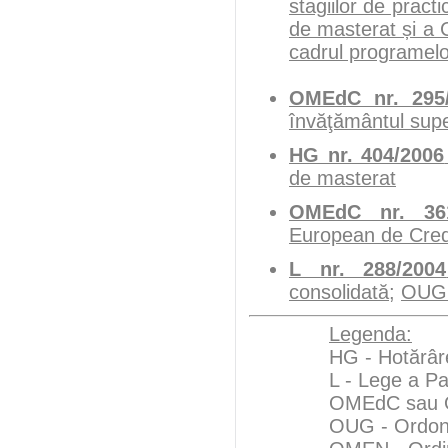
stagiilor de pract
de masterat și a C
cadrul programelor
OMEdC nr. 295
învăţământul supe
HG nr. 404/2006
de masterat
OMEdC nr. 361
European de Credi
L nr. 288/2004
consolidată
;
OUG 
Legenda:
HG - Hotărâr
L - Lege a P
OMEdC sau OM
OUG - Ordona