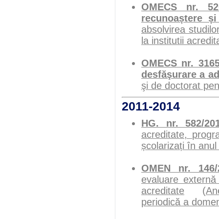
OMECS nr. 526
recunoaștere și 
absolvirea studilo
la institutii acred
OMECS nr. 3165/
desfăşurare a ad
şi de doctorat pe
2011-2014
HG. nr. 582/20
acreditate, prog
școlarizați în anu
OMEN nr. 146/2
evaluare externă 
acreditate
(
An
periodică a domeni