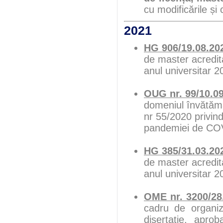
cu modificările și 
2021
HG 906/19.08.20
de master acredita
anul universitar 
OUG nr. 99/10.0
domeniul învătămâ
nr 55/2020 privin
pandemiei de CO
HG 385/31.03.20
de master acredita
anul universitar 
OME nr. 3200/28
cadru de organiz
disertatie, apro