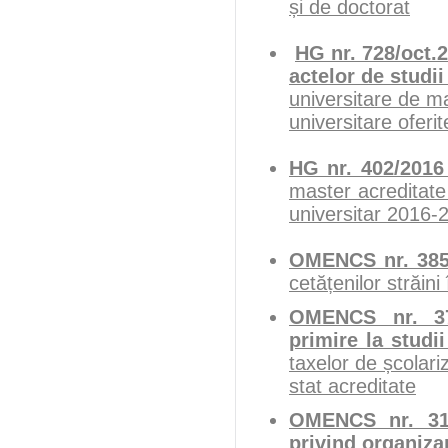
și de doctorat
HG nr. 728/oct.2
actelor de studii
universitare de mas
universitare oferi
HG nr. 402/201
master acreditate
universitar 2016-
OMENCS nr. 38
cetățenilor străin
OMENCS nr. 377
primire la studii
taxelor de școlari
stat acreditate
OMENCS nr. 310
privind organiz