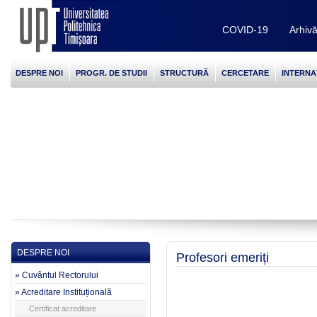
COVID-19
Arhiv
DESPRE NOI
PROGR. DE STUDII
STRUCTURĂ
CERCETARE
INTERNA
DESPRE NOI
Profesori emeriți
» Cuvântul Rectorului
» Acreditare Instituțională
Certificat acreditare