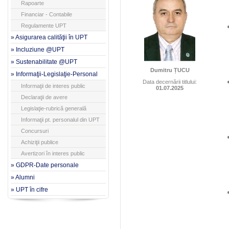
Rapoarte
Financiar - Contabile
Regulamente UPT
» Asigurarea calităţii în UPT
» Incluziune @UPT
» Sustenabilitate @UPT
Dumitru ȚUCU
» Informaţii-Legislaţie-Personal
Data decernării titlului:
Informaţii de interes public
01.07.2025
Declaraţii de avere
Legislaţie-rubrică generală
Informaţii pt. personalul din UPT
Concursuri
Achiziţii publice
Avertizori în interes public
» GDPR-Date personale
» Alumni
» UPT în cifre