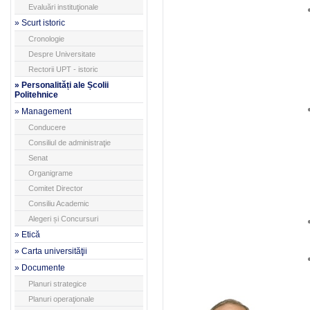
Evaluări instituţionale
» Scurt istoric
Cronologie
Despre Universitate
Rectorii UPT - istoric
» Personalități ale Școlii
Politehnice
» Management
Conducere
Consiliul de administraţie
Senat
Organigrame
Comitet Director
Consiliu Academic
Alegeri și Concursuri
» Etică
» Carta universităţii
» Documente
Planuri strategice
Planuri operaţionale