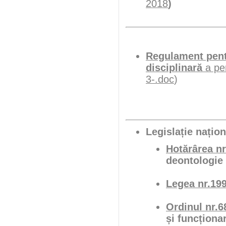
2018
)
Regulament pentr
disciplinară
a per
3-.doc
)
Legislație națion
Hotărârea nr
deontologie 
Legea nr.199
Ordinul nr.6
și funcționar