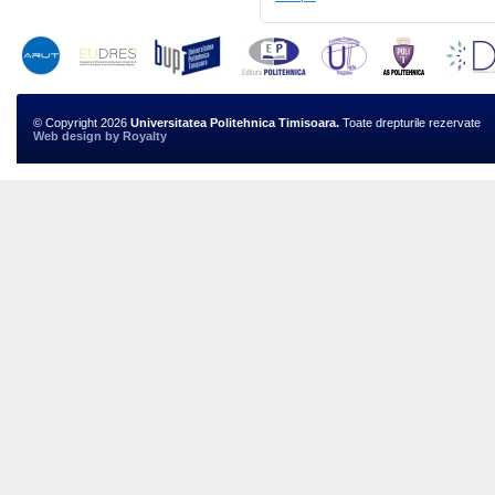
© Copyright 2026
Universitatea Politehnica Timisoara.
Toate drepturile rezervate
Web design
by
Royalty