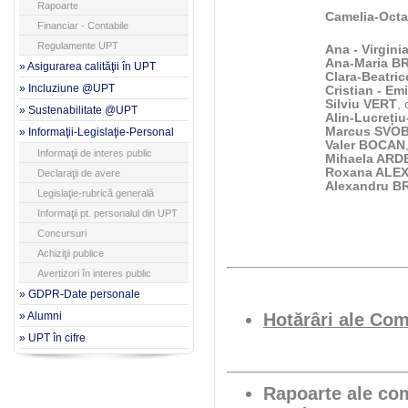
Rapoarte
Camelia-Oct
Financiar - Contabile
Regulamente UPT
Ana - Virgin
Ana-Maria B
» Asigurarea calităţii în UPT
Clara-Beatri
» Incluziune @UPT
Cristian - E
Silviu VERT
,
» Sustenabilitate @UPT
Alin-Lucreț
Marcus SVO
» Informaţii-Legislaţie-Personal
Valer BOCAN
Informaţii de interes public
Mihaela AR
Roxana ALE
Declaraţii de avere
Alexandru 
Legislaţie-rubrică generală
Informaţii pt. personalul din UPT
Concursuri
Achiziţii publice
Avertizori în interes public
» GDPR-Date personale
» Alumni
Hotărâri ale Com
» UPT în cifre
Rapoarte
ale com