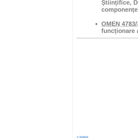
Științifice, 
componenței
OMEN 4783/3
funcționare 
» inapoi