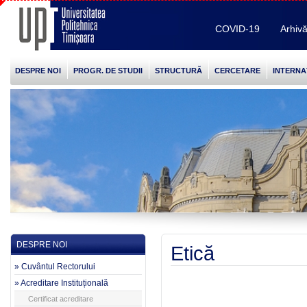
COVID-19
Arhiv
DESPRE NOI
PROGR. DE STUDII
STRUCTURĂ
CERCETARE
INTERNA
DESPRE NOI
Etică
» Cuvântul Rectorului
» Acreditare Instituțională
Certificat acreditare