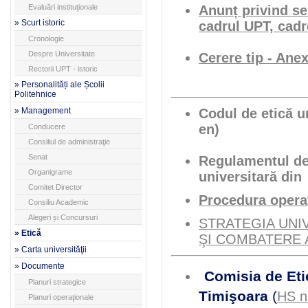
Evaluări instituţionale
Anunț privind se
» Scurt istoric
cadrul UPT, cadr
Cronologie
Despre Universitate
Cerere tip - Ane
Rectorii UPT - istoric
» Personalități ale Școlii
Politehnice
» Management
Codul de etică un
en)
Conducere
Consiliul de administraţie
Senat
Regulamentul de 
Organigrame
universitară di
Comitet Director
Procedura operaț
Consiliu Academic
Alegeri și Concursuri
STRATEGIA UNI
» Etică
ŞI COMBATERE A
» Carta universităţii
» Documente
Comisia de Etic
Planuri strategice
Timişoara
(
HS n
Planuri operaţionale