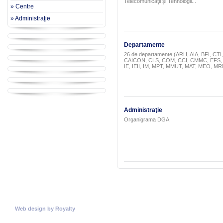
Telecomunicaţii și Tehnologii...
» Centre
» Administraţie
Departamente
26 de departamente (ARH, AIA, BFI, C
CAICON, CLS, COM, CCI, CMMC, EFS, 
IE, IEII, IM, MPT, MMUT, MAT, MEO, M
Administraţie
Organigrama DGA
© Copyright 2026
Universitatea Politehnica Timisoara.
Toate drepturile rezervate
Web design
by
Royalty