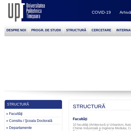
COVID-19
Arhiv
DESPRE NOI
PROGR. DE STUDII
STRUCTURĂ
CERCETARE
INTERNA
STRUCTURĂ
STRUCTURĂ
» Facultăţi
Facultăţi
» Consiliu / Şcoala Doctorală
10 facultăţi (Arhitectură și Urbanism, Aut
» Departamente
Chimie Industrială şi Ingineria Mediului, C