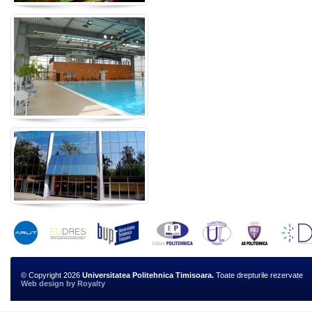
© Copyright 2026
Universitatea Politehnica Timisoara.
Toate drepturile rezervate
Web design
by
Royalty