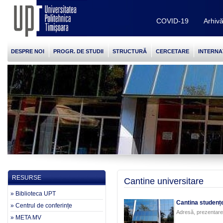
COVID-19
Arhiv
DESPRE NOI
PROGR. DE STUDII
STRUCTURĂ
CERCETARE
INTERNA
RESURSE
Cantine universitare
» Biblioteca UPT
Cantina studenț
» Centrul de conferințe
Adresă, prezentare
» META MV