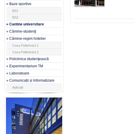
» Baze sportive
BS1
BS2
» Cantine universitare
» Cămine-studenţi
» Cămine-regim hotelier
Casa Politehnicii 1
Casa Politehnicii 2
» Policlinica studenţească
» Experimentarium TM
» Laboratoare
» Comunicații și Informatizare
Aplicații