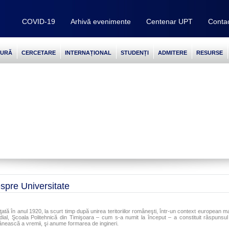
COVID-19
Arhivă evenimente
Centenar UPT
Conta
TURĂ
CERCETARE
INTERNAȚIONAL
STUDENȚI
ADMITERE
RESURSE
spre Universitate
inţată în anul 1920, la scurt timp după unirea teritoriilor româneşti, într-un context european ma
ial, Şcoala Politehnică din Timişoara – cum s-a numit la început – a constituit răspunsul
nească a vremii, şi anume formarea de ingineri.