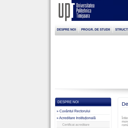
DESPRE NOI
PROGR. DE STUDII
STRUC
DESPRE NOI
De
» Cuvântul Rectorului
» Acreditare Instituțională
Înfi
mond
Certificat acreditare
româ