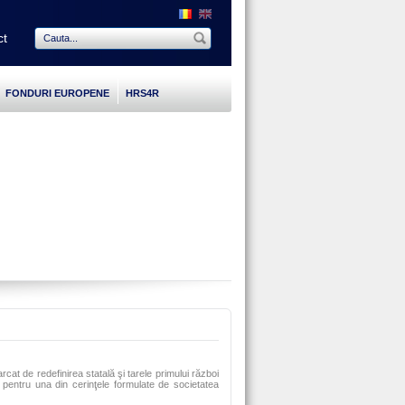
ct
FONDURI EUROPENE
HRS4R
rcat de redefinirea statală şi tarele primului război
 pentru una din cerinţele formulate de societatea