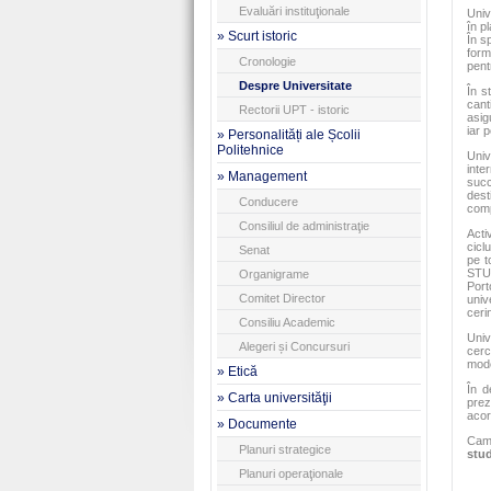
Evaluări instituţionale
Univ
în p
» Scurt istoric
În s
form
Cronologie
pentr
Despre Universitate
În s
cant
Rectorii UPT - istoric
asig
iar 
» Personalități ale Școlii
Politehnice
Univ
inte
» Management
succ
dest
Conducere
compe
Consiliul de administraţie
Acti
cicl
Senat
pe t
STUD
Organigrame
Port
Comitet Director
univ
ceri
Consiliu Academic
Univ
Alegeri și Concursuri
cerc
mode
» Etică
În d
» Carta universităţii
prez
acor
» Documente
Camp
Planuri strategice
stu
Planuri operaţionale