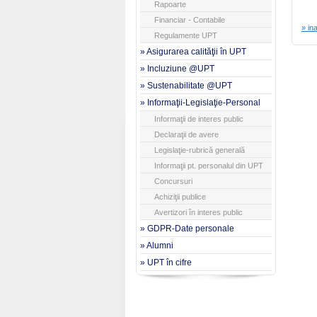
Rapoarte
Financiar - Contabile
» in
Regulamente UPT
» Asigurarea calităţii în UPT
» Incluziune @UPT
» Sustenabilitate @UPT
» Informaţii-Legislaţie-Personal
Informaţii de interes public
Declaraţii de avere
Legislaţie-rubrică generală
Informaţii pt. personalul din UPT
Concursuri
Achiziţii publice
Avertizori în interes public
» GDPR-Date personale
» Alumni
» UPT în cifre