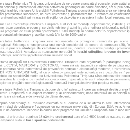
ersitatea Politehnica Timişoara, universitate de cercetare avansată şi educaţie, este astăzi un
lan naţional şi internaţional, atât prin activitatea generaţiilor de cadre didactice, cât şi prin ac
piritul tradiţiei, misiunea Universităţii Politehnica Timişoara constă în satisfacerea cerinţelor
ării profesionale superioare, de nivel universitar şi postuniversitar. Purtătoare de valori fun
u viitorul societăţii, prin trasarea direcţiilor de dezvoltare a acesteia în plan local, regional, naţ
tructura Universităţii Politehnica Timişoara sunt incluse facultăţi, departamente, institute şi 
ine, baze sportive, precum şi serviciile tehnice şi administrative, editura şi tipografia, policli
ură programe de studii pentru aproximativ 13500 studenţi. În cadrul celor 25 departamente îşi
personalul administrativ şi auxiliar numără în jur de 1000 cadre.
ersitatea Politehnica Timişoara este recunoscută ca protagonist remarcabil pe scena cerc
rnaţional. Existenţa si funcţionarea unui număr considerabil de centre de cercetare (25), 
es în practică
strategia de cercetare
a instituţiei, conferă universităţii prestigiu profesi
inate dezvoltării. Actualizarea rezultatelor cercetării în
lucrări
ştiinţifice, brevete de inve
tenţei, seriozităţii şi profesionalismului instituţional.
vitatea didactică din Universitatea Politehnica Timişoara este organizată în paradigma Bolo
uri, LICENŢĂ, MASTERAT şi DOCTORAT. Interesată să răspundă cerinţelor de pe piaţa munci
ot parcursul vieţii, determinată de provocările complexe ale societăţii moderne, Universita
II POSTUNIVERSITARE, al căror obiectiv principal este actualizarea / dezvoltarea / perf
ofoliul de specializări oferite de Universitatea Politehnica Timişoara răspunde nevoilor societ
ersitatea le întreţine cu mediul socio-economic. Specializările sunt adaptate în permanen
nţelor de pregătire teoretică şi practică necesară inserţiei absolvenţilor pe piaţa muncii.
ersitatea Politehnica Timişoara dispune de o infrastructură care garantează desfăşurarea în f
etare. Deopotrivă sub aspect imobiliar şi al echipamentelor, baza materială de excelenţă a 
rnizare şi realizare de investiţii din ultimul deceniu.
eplină concordanţă cu misiunea asumată şi cu dorinţa de a se afirma la nivel internaţional
ent relaţii de colaborare fructuoase cu numeroase universităţi din Europa, SUA, Asia, Ame
duri de colaborare încheiate în cadrul unor programe din Uniunea Europeană sau în mod dire
us-ul universitar cuprinde 16
cămine studenţeşti
care oferă 6500 locuri de cazare, cu ap
denţească
şi două
baze sportive
performante.