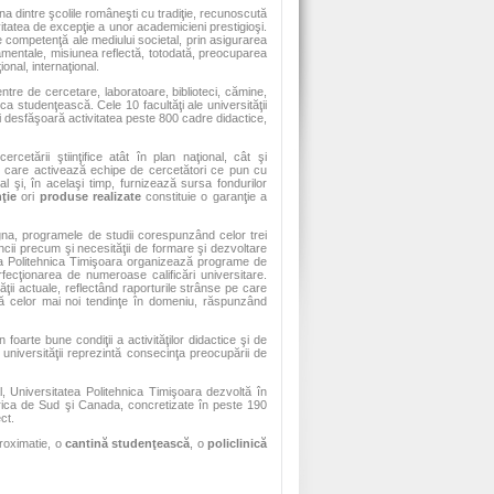
a dintre şcolile româneşti cu tradiţie, recunoscută
tivitatea de excepţie a unor academicieni prestigioşi.
 de competenţă ale mediului societal, prin asigurarea
damentale, misiunea reflectă, totodată, preocuparea
ional, internaţional.
centre de cercetare, laboratoare, biblioteci, cămine,
nica studenţească. Cele 10 facultăţi ale universităţii
 desfăşoară activitatea peste 800 cadre didactice,
etării ştiinţifice atât în plan naţional, cât şi
în care activează echipe de cercetători ce pun cu
onal şi, în acelaşi timp, furnizează sursa fondurilor
nţie
ori
produse realizate
constituie o garanţie a
gna, programele de studii corespunzând celor trei
i precum şi necesităţii de formare şi dezvoltare
tea Politehnica Timişoara organizează programe de
ecţionarea de numeroase calificări universitare.
ăţii actuale, reflectând raporturile strânse pe care
ţă celor mai noi tendinţe în domeniu, răspunzând
oarte bune condiţii a activităţilor didactice şi de
universităţii reprezintă consecinţa preocupării de
, Universitatea Politehnica Timişoara dezvoltă în
rica de Sud şi Canada, concretizate în peste 190
ct.
roximatie, o
cantină studenţească
, o
policlinică