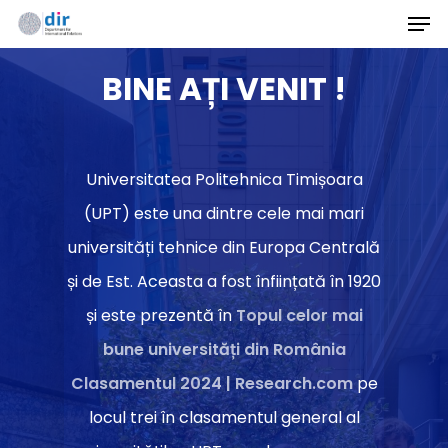
Men
Skip
to
BINE AȚI VENIT !
main
content
Universitatea Politehnica Timișoara
(UPT) este una dintre cele mai mari
universități tehnice din Europa Centrală
și de Est. Aceasta a fost înființată în 1920
și este prezentă în
Topul celor mai
bune universități din România
Clasamentul 2024 | Research.com
pe
locul trei în clasamentul general al