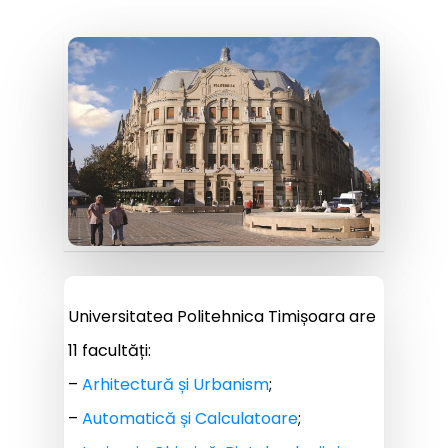
Universitatea Politehnica Timișoara are
11 facultăți:
–
Arhitectură și Urbanism
;
–
Automatică și Calculatoare
;