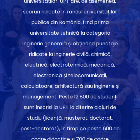
universităților. UPT are, de asemenea,
scoruri ridicate în rândul universităților
publice din România, fiind prima
universitate tehnică la categoria
inginerie generală și obținând punctaje
ridicate la inginerie civilă, chimică,
electrică, electrotehnică, mecanică,
electronică și telecomunicații,
calculatoare, arhitectură sau inginerie și
management. Peste 12 800 de studenți
sunt înscriși la UPT la diferite cicluri de
studiu (licență, masterat, doctorat,
post-doctorat), în timp ce peste 600 de
cadre didactice și 700 de cadre