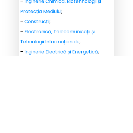
–
Inginerie Chimică, Biotehnologii și
Protecția Mediului
;
–
Construcții
;
–
Electronică, Telecomunicații și
Tehnologii Informaționale
;
–
Inginerie Electrică și Energetică
;
–
Inginerie din Hunedoara
;
–
Management în Producție și
Transporturi
;
–
Mecanică
;
– Robotică, Inteligență Artificială și
Sisteme Autonome;
–
Științe ale Comunicării
.