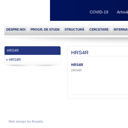
COVID-19
Arhiv
DESPRE NOI
PROGR. DE STUDII
STRUCTURĂ
CERCETARE
INTERNA
HRS4R
HRS4R
» HRS4R
HRS4R
HRS4R
© Copyright 2026
Universitatea Politehnica Timisoara.
Toate drepturile rezervate
Web design
by
Royalty