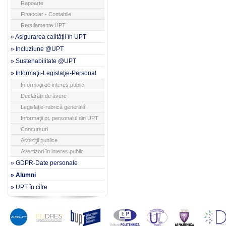
Rapoarte
Financiar - Contabile
Regulamente UPT
» Asigurarea calităţii în UPT
» Incluziune @UPT
» Sustenabilitate @UPT
» Informaţii-Legislaţie-Personal
Informaţii de interes public
Declaraţii de avere
Legislaţie-rubrică generală
Informaţii pt. personalul din UPT
Concursuri
Achiziţii publice
Avertizori în interes public
» GDPR-Date personale
» Alumni
» UPT în cifre