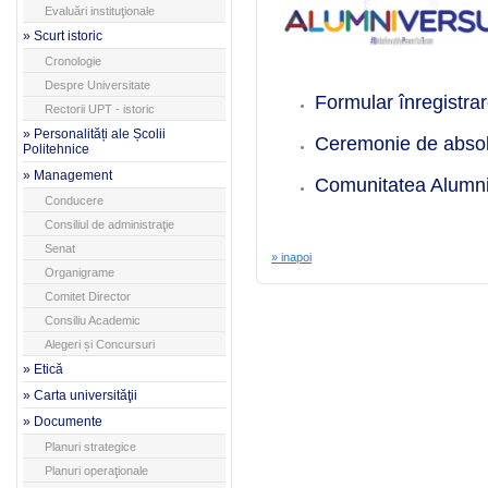
Evaluări instituţionale
» Scurt istoric
Cronologie
Despre Universitate
Formular înregistra
Rectorii UPT - istoric
» Personalități ale Școlii
Ceremonie de absol
Politehnice
» Management
Comunitatea Alumn
Conducere
Consiliul de administraţie
Senat
» inapoi
Organigrame
Comitet Director
Consiliu Academic
Alegeri și Concursuri
» Etică
» Carta universităţii
» Documente
Planuri strategice
Planuri operaţionale