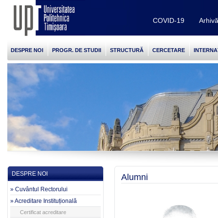
COVID-19
Arhiv
DESPRE NOI
PROGR. DE STUDII
STRUCTURĂ
CERCETARE
INTERNA
DESPRE NOI
Alumni
» Cuvântul Rectorului
» Acreditare Instituțională
Certificat acreditare