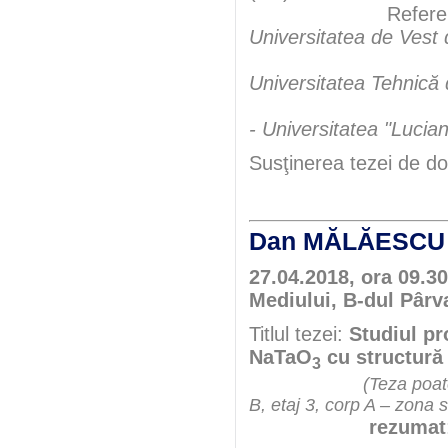
Referen
Universitatea de Vest 
Universitatea Tehnică
- Universitatea "Lucian
Susţinerea tezei de do
Dan MĂLĂESC
27.04.2018, ora 09.30
Mediului, B-dul Pârva
Titlul tezei:
Studiul pr
NaTaO
cu structură
3
(Teza poate
B, etaj 3, corp A – zona 
rezumat