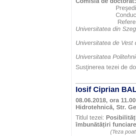
Comisia de doctorat
Preşedint
Conducător şt
Referen
Universitatea din Sze
Universitatea de Vest 
Universitatea Politehn
Susţinerea tezei de do
Iosif Ciprian B
08.06.2018, ora 11.0
Hidrotehnică, Str. G
Titlul tezei:
Posibilită
îmbunătățiri funciar
(Teza poate