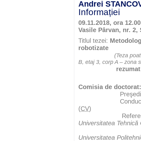
Andrei STANCO
Informației
09.11.2018, ora 12.0
Vasile Pârvan, nr. 2,
Titlul tezei:
Metodologi
robotizate
(Teza poate
B, etaj 3, corp A – zona 
rezumat
Comisia de doctorat
Preşedint
Conducător şt
(
CV
)
Referen
Universitatea Tehnică
Universitatea Politehn