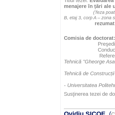
Titlul tezei:
Evaluarea 
menajere în țări ale
(Teza poate
B, etaj 3, corp A – zona 
rezumat
Comisia de doctorat
Preşedint
Conducător şt
Referen
Tehnică "Gheorge Asac
Tehnică de Construcții
- Universitatea Polite
Susţinerea tezei de do
Ovidiu SICOE
(
C