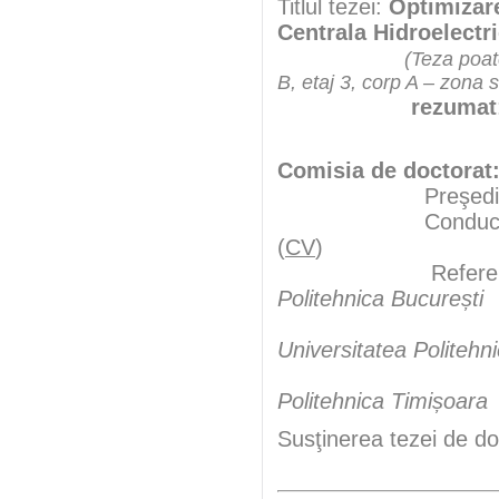
Titlul tezei:
Optimizare
Centrala Hidroelectr
(Teza poate
B, etaj 3, corp A – zona 
rezumat
Comisia de doctorat
Preşedint
Conducător şt
(
CV
)
Referen
Politehnica București
Universitatea Politehn
Politehnica Timișoara
Susţinerea tezei de do