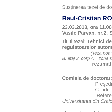
Susţinerea tezei de do
Raul-Cristian 
23.03.2018, ora 11.0
Vasile Pârvan, nr.2, 
Titlul tezei:
Tehnici de
regulatoarelor auto
(Teza poate
B, etaj 3, corp A – zona 
rezumat
Comisia de doctorat
Preşedint
Conducători şt
Referen
Universitatea din Crai