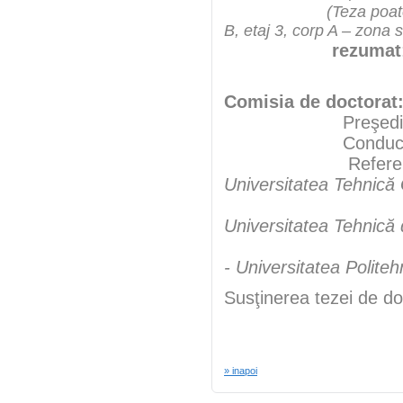
(Teza poate
B, etaj 3, corp A – zona 
rezumat
Comisia de doctorat
Preşedint
Conducători şt
Referen
Universitatea Tehnică
Universitatea Tehnică
- Universitatea Polite
Susţinerea tezei de do
» inapoi