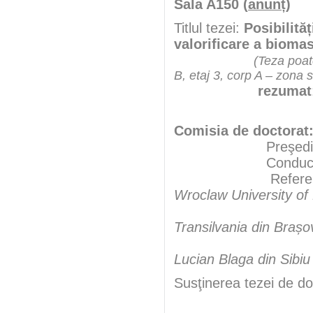
Sala A150 (
anunț
)
Titlul tezei:
Posibilită
valorificare a biomas
(Teza poate
B, etaj 3, corp A – zona 
rezumat
Comisia de doctorat
Preşedint
Conducător şt
Referen
Wroclaw University of
Transilvania din Brașo
Lucian Blaga din Sibiu
Susţinerea tezei de do