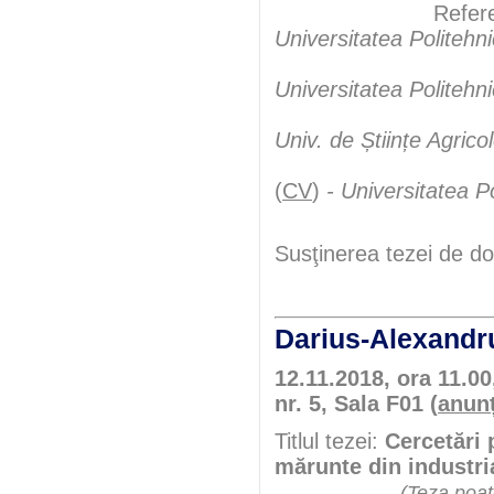
Referenţ
Universitatea Politehn
Prof.uni
Universitatea Politehn
Univ. de Științe Agric
Prof.uni
(
CV
)
- Universitatea P
Susţinerea tezei de do
Darius-Alexan
12.11.2018, ora 11.00
nr. 5, Sala F01 (
anun
Titlul tezei:
Cercetări 
mărunte din industri
(Teza poate