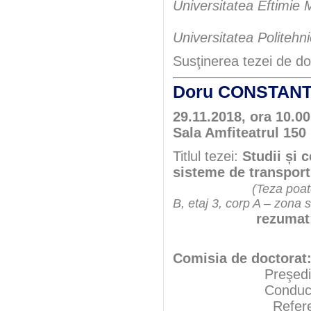
Universitatea Eftimie 
Universitatea Politehn
Susţinerea tezei de do
Doru CONSTAN
29.11.2018, ora 10.00
Sala Amfiteatrul 150 
Titlul tezei:
Studii și 
sisteme de transport
(Teza poate
B, etaj 3, corp A – zona 
rezumat
Comisia de doctorat
Preşedint
Conducător şt
Referenţ