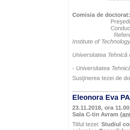
Comisia de doctorat
Preşedint
Conducător şt
Referenţ
Institute of Technolog
Prof.uni
Universitatea Tehnică 
- Universitatea Tehnic
Susţinerea tezei de do
Eleonora Eva 
23.11.2018, ora 11.00
Sala C-tin Avram (
an
Titlul tezei:
Studiul co