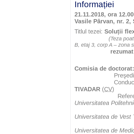
Informației
21.11.2018, ora 12.0
Vasile Pârvan, nr. 2,
Titlul tezei:
Soluții fl
(Teza poate
B, etaj 3, corp A – zona 
rezumat
Comisia de doctorat
Preşedint
Conducător şt
TIVADAR
(
CV
)
Referenţ
Universitatea Politehn
Prof.uni
Universitatea de Vest
Universitatea de Medi