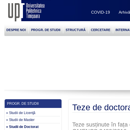
COVID-19
Arhiv
DESPRE NOI
PROGR. DE STUDII
STRUCTURĂ
CERCETARE
INTERNA
PROGR. DE STUDII
Teze de doctora
» Studii de Licenţă
» Studii de Master
Teze susținute în fața
» Studii de Doctorat