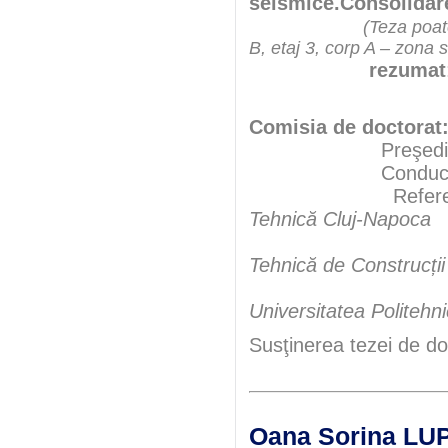
seismice.Consolidare
(Teza poate
B, etaj 3, corp A – zona 
rezumat
Comisia de doctorat
Preşedint
Conducător şt
Referenţ
Tehnică Cluj-Napoca
Conf.uni
Tehnică de Construcții
Universitatea Politehn
Susţinerea tezei de do
Oana Sorina L