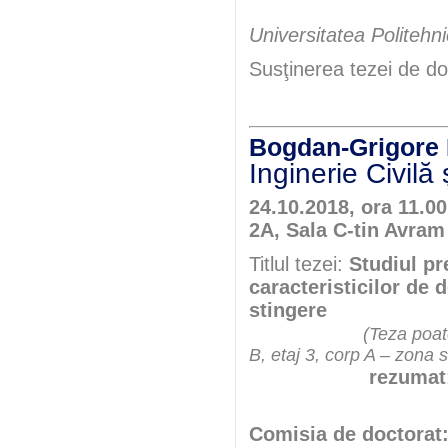
Universitatea Politehn
Susţinerea tezei de do
Bogdan-Grigo
Inginerie Civilă ș
24.10.2018, ora 11.00
2A, Sala C-tin Avram
Titlul tezei:
Studiul pr
caracteristicilor de 
stingere
(Teza poate
B, etaj 3, corp A – zona 
rezumat
Comisia de doctorat