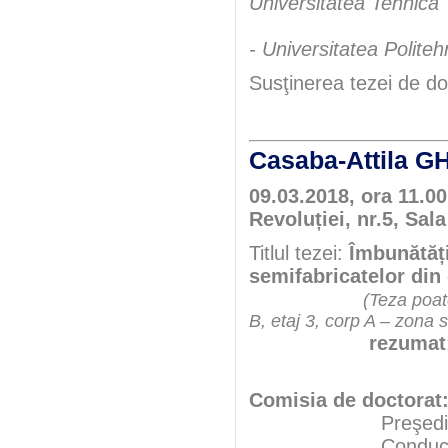
Universitatea Tehnică 
- Universitatea Polite
Susţinerea tezei de do
Casaba-Attila
09.03.2018, ora 11.00
Revoluției, nr.5, Sala
Titlul tezei:
Îmbunătăți
semifabricatelor din 
(Teza poate
B, etaj 3, corp A – zona 
rezumat
Comisia de doctorat
Preşedint
Conducători şt