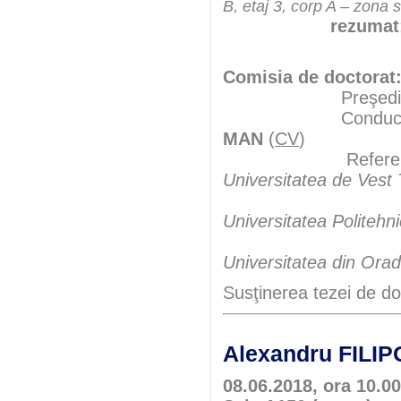
B, etaj 3, corp A – zona 
rezumat
Comisia de doctorat
Preşedint
Conducător şt
MAN
(
CV
)
Referen
Universitatea de Vest
Universitatea Politehn
Universitatea din Ora
Susţinerea tezei de do
Alexandru FILI
08.06.2018, ora 10.00