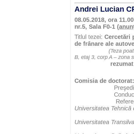
Andrei Lucian
08.05.2018, ora 11.00
nr.5, Sala F0-1 (
anun
Titlul tezei:
Cercetări 
de frânare ale autov
(Teza poate
B, etaj 3, corp A – zona 
rezumat
Comisia de doctorat
Preşedint
Conducător şt
Referen
Universitatea Tehnică
Universitatea Transilv