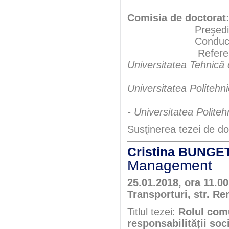
Comisia de doctorat
Preşedint
Conducători şt
Referen
Universitatea Tehnică
Universitatea Politehn
- Universitatea Polite
Susţinerea tezei de do
Cristina BUNGE
Management
25.01.2018, ora 11.0
Transporturi, str. Re
Titlul tezei:
Rolul comu
responsabilității soc