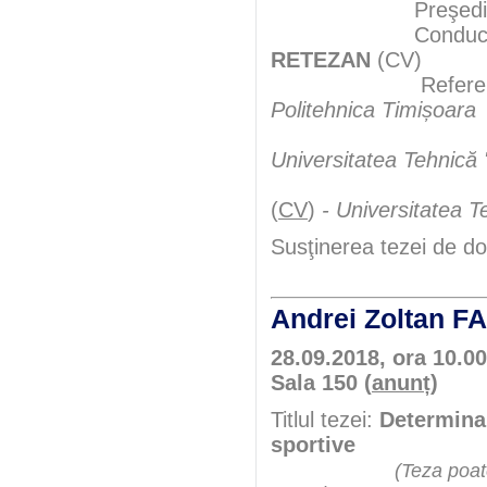
Preşedint
Conducător şt
RETEZAN
(CV)
Referen
Politehnica Timișoara
Universitatea Tehnică
(
CV
)
- Universitatea T
Susţinerea tezei de do
Andrei Zoltan 
28.09.2018, ora 10.00
Sala 150 (
anunț
)
Titlul tezei:
Determinar
sportive
(Teza poate