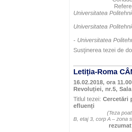
Referen
Universitatea Politehn
Universitatea Politehn
- Universitatea Polite
Susţinerea tezei de do
Letiția-Roma 
16.02.2018, ora 11.00
Revoluției, nr.5, Sala
Titlul tezei:
Cercetări 
efluenți
(Teza poate
B, etaj 3, corp A – zona 
rezumat