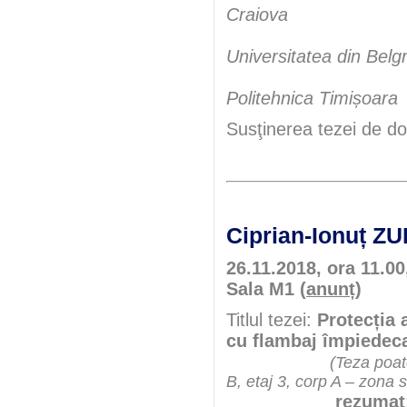
Craiova
Prof.uni
Universitatea din Belg
Politehnica Timișoara
Susţinerea tezei de do
Ciprian-Ionuț 
26.11.2018, ora 11.00
Sala M1 (
anunț
)
Titlul tezei:
Protecția 
cu flambaj împiedec
(Teza poate
B, etaj 3, corp A – zona 
rezumat