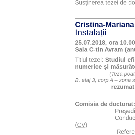
Susţinerea tezei de do
Cristina-Maria
Instalații
25.07.2018, ora 10.00
Sala C-tin Avram (
an
Titlul tezei:
Studiul efi
numerice și măsurăto
(Teza poate
B, etaj 3, corp A – zona 
rezumat
Comisia de doctorat
Preşedint
Conducător şt
(
CV
)
Referen