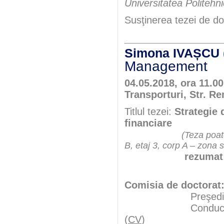
Universitatea Politehn
Susţinerea tezei de do
Simona IVAȘCU 
Management
04.05.2018, ora 11.0
Transporturi, Str. Re
Titlul tezei:
Strategie 
financiare
(Teza poate
B, etaj 3, corp A – zona 
rezumat
Comisia de doctorat
Preşedint
Conducător şt
(
CV
)