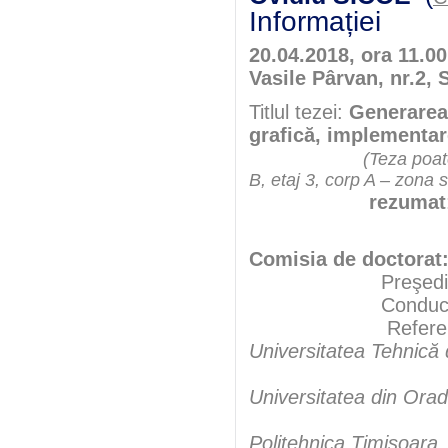
Informației
20.04.2018, ora 11.0
Vasile Pârvan, nr.2, 
Titlul tezei:
Generarea 
grafică, implementa
(Teza poate
B, etaj 3, corp A – zona 
rezumat
Comisia de doctorat
Preşedint
Conducător şt
Referen
Universitatea Tehnică
Universitatea din Ora
Politehnica Timișoara