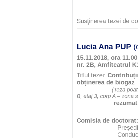
Susţinerea tezei de do
Lucia Ana PUP
(
15.11.2018, ora 11.00
nr. 2B, Amfiteatrul K
Titlul tezei:
Contribuți
obținerea de biogaz
(Teza poate
B, etaj 3, corp A – zona 
rezumat
Comisia de doctorat
Preşedint
Conducător şt