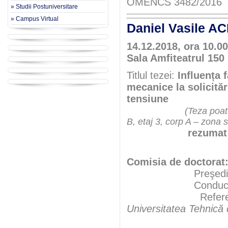
OMENCS 3482/2016
» Studii Postuniversitare
» Campus Virtual
Daniel Vasile A
14.12.2018, ora 10.00
Sala Amfiteatrul 150 
Titlul tezei:
Influența 
mecanice la solicităr
tensiune
(Teza poate
B, etaj 3, corp A – zona 
rezumat
Comisia de doctorat
Preşedint
Conducător şt
Referenţ
Universitatea Tehnică
Prof.uni