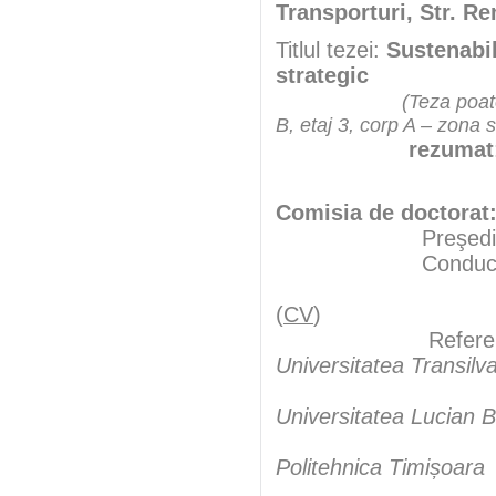
Transporturi, Str. Re
Titlul tezei:
Sustenabil
strategic
(Teza poate
B, etaj 3, corp A – zona 
rezumat
Comisia de doctorat
Preşedint
Conducător şt
(
CV
)
Referen
Universitatea Transilv
Universitatea Lucian B
Politehnica Timișoara