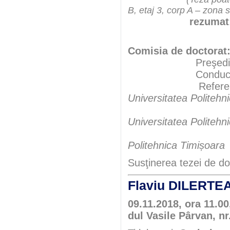
B, etaj 3, corp A – zona 
rezumat
Comisia de doctorat
Preşedint
Conducător şt
Referen
Universitatea Politehn
Universitatea Politehn
Politehnica Timișoara
Susţinerea tezei de do
Flaviu DILERT
09.11.2018, ora 11.00
dul Vasile Pârvan, nr