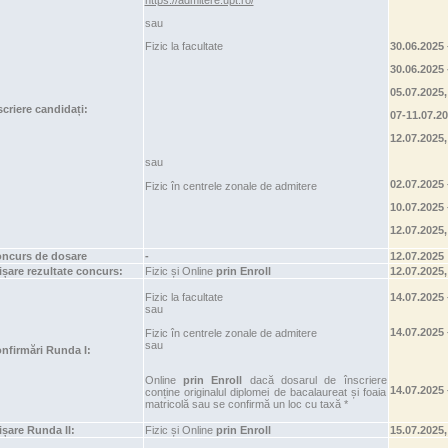
sau
Fizic la facultate
30.06.2025 
30.06.2025 
05.07.2025,
scriere candidați:
07-11.07.20
12.07.2025,
sau
02.07.2025 
Fizic în centrele zonale de admitere
10.07.2025 
12.07.2025,
ncurs de dosare
-
12.07.2025
ișare rezultate concurs:
Fizic și Online
prin Enroll
12.07.20
Fizic la facultate
14.07.2025 
sau
14.07.2025 
Fizic în centrele zonale de admitere
sau
nfirmări Runda I:
Online
prin Enroll
dacă dosarul de înscriere
14.07.2025 
conține originalul diplomei de bacalaureat și foaia
matricolă sau se confirmă un loc cu taxă *
ișare Runda II:
Fizic și Online
prin Enroll
15.07