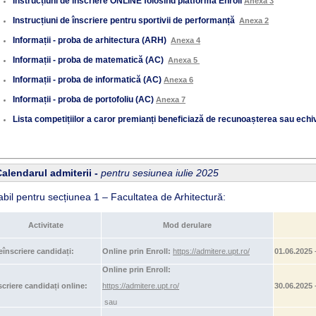
Instrucțiuni de înscriere ONLINE folosind platforma Enroll
Anexa 3
Instrucțiuni de înscriere pentru sportivii de performanță
Anexa 2
Informații - proba de arhitectura (ARH)
Anexa 4
Informații - proba de matematică (AC)
Anexa 5
Informații - proba de informatică (AC)
Anexa 6
Informații - proba de portofoliu (AC)
Anexa 7
Lista competițiilor a caror premianți beneficiază de recunoașterea sau ec
alendarul admiterii -
pentru sesiunea iulie 2025
abil pentru secțiunea 1 – Facultatea de Arhitectură:
Activitate
Mod derulare
e
înscriere candidați:
Online prin Enroll:
https://admitere.upt.ro/
01.06.2025 
Online prin Enroll:
scriere candidați online:
https://admitere.upt.ro/
30.06.2025 
sau