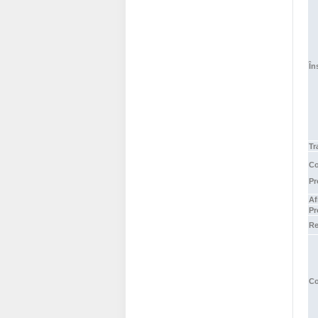
În
Tr
Co
Pr
Af
Pr
Re
Co