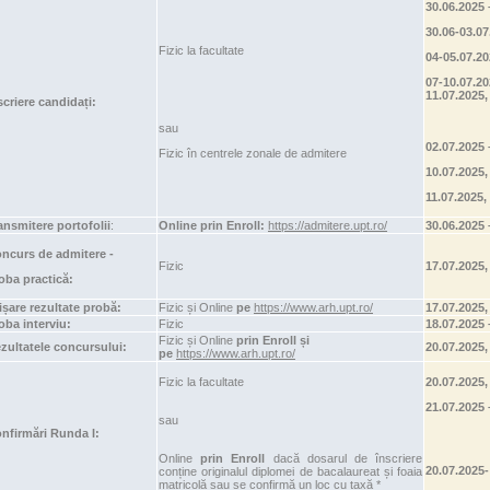
30.06.2025 
30.06-03.07
Fizic la facultate
04-05.07.20
07-10.07.20
11.07.2025,
scriere candidați:
sau
02.07.2025 
Fizic în centrele zonale de admitere
10.07.2025,
11.07.2025,
ansmitere portofolii
:
Online prin Enroll:
https://admitere.upt.ro/
30.06.2025 
ncurs de admitere -
Fizic
17.07.2025,
oba practică:
ișare rezultate probă:
Fizic și Online
pe
https://www.arh.upt.ro/
17.07.2025,
oba interviu:
Fizic
18.07.2025 
Fizic și Online
prin Enroll și
zultatele concursului:
20.07.2025,
pe
https://www.arh.upt.ro/
Fizic la facultate
20.07.2025,
21.07.2025 
sau
nfirmări Runda I:
Online
prin Enroll
dacă dosarul de înscriere
20.07.2025-
conține originalul diplomei de bacalaureat și foaia
matricolă sau se confirmă un loc cu taxă *