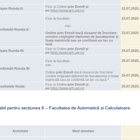
Fizic și Online
prin Enroll și
ișare Runda II:
22.07.2025,
pe
https://www.arh.upt.ro/
Fizic la facultate
23.07.2025 
sau
nfirmări Runda II:
Online prin Enroll dacă dosarul de înscriere
23.07.2025 
conține originalul diplomei de bacalaureat și
foaia matricolă sau se confirmă un loc cu
taxă
Fizic și Online
prin Enroll și
ișare Runda III:
24.07.2025,
pe
https://www.arh.upt.ro/
25.07.2025,
Fizic la facultate
sau
nfirmări Runda III:
Online
prin Enroll
dacă dosarul de înscriere
25.07.2025,
conține originalul diplomei de bacalaureat și foaia
matricolă sau se confirmă un loc cu taxă *
Fizic și Online
prin Enroll și
zultatele finale:
25.07.2025,
pe
https://www.arh.upt.ro/
abil pentru secțiunea 6 – Facultatea de Automatică și Calculatoare:
Activitate
Mod derulare