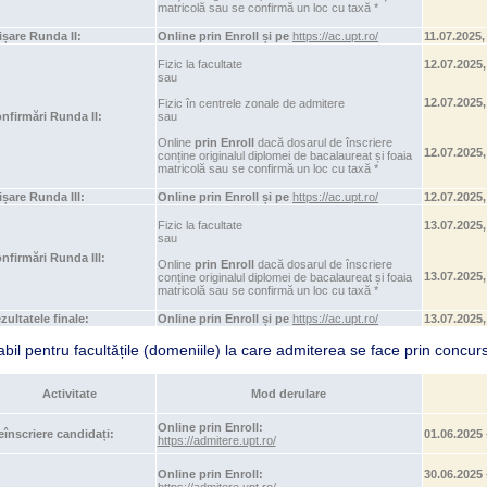
matricolă sau se confirmă un loc cu taxă *
ișare Runda II:
Online prin Enroll și pe
https://ac.upt.ro/
11.07.2
Fizic la facultate
12.07.2025
sau
12.07.2025,
Fizic în centrele zonale de admitere
nfirmări Runda II:
sau
Online
prin Enroll
dacă dosarul de înscriere
12.07.2025
conține originalul diplomei de bacalaureat și foaia
matricolă sau se confirmă un loc cu taxă *
ișare Runda III:
Online prin Enroll și pe
https://ac.upt.ro/
12.07.202
Fizic la facultate
13.07.2025,
sau
nfirmări Runda III:
Online
prin Enroll
dacă dosarul de înscriere
13.07.2025
conține originalul diplomei de bacalaureat și foaia
matricolă sau se confirmă un loc cu taxă *
zultatele finale:
Online prin Enroll și pe
https://ac.upt.ro/
13.07.2025,
abil pentru facultățile (domeniile) la care admiterea se face prin concur
Activitate
Mod derulare
Online prin Enroll:
e
înscriere candidați:
01.06.2025 
https://admitere.upt.ro/
Online prin Enroll:
30.06.2025 
https://admitere.upt.ro/