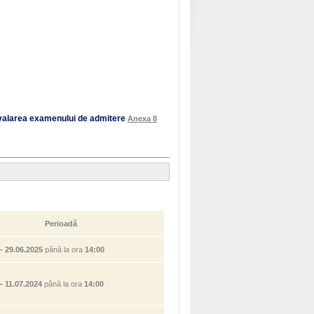
hivalarea examenului de admitere
Anexa 8
Perioadă
– 29.06.2025
până la ora
14:00
– 11.07.2024
până la ora
14:00