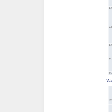
Af
Co
Af
Co
Re
Val
Pr