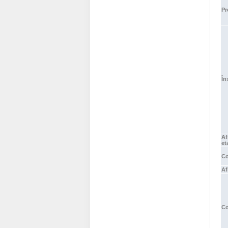
Pr
În
Af
et
Co
Af
Co