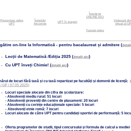
Înscrie-te
ONLINE AICI
Prezentare video
Întrebări
Vizitează târ
UPT în imagini
UPT
frecvente
virtual al U
Tutorial video
gătire on-line la Informatică - pentru bacalaureat și admitere
(
detali
Lecții de Matematică /Ediția 2025 (
)
detalii aici
Cu UPT înveți Chimie! (
)
detalii aici
rul de locuri fără taxă și cu taxă repartizat pe facultăți și domenii de licență:
 / GP / 07.05.2025)
Locuri speciale alocate din cifra de școlarizare:
- Absolvenți mediu rural: 51 locuri
- Absolvenți proveniți din centre de plasament: 20 locuri
- Absolvenți cu cerințe educaționale speciale: 5 locuri
-
Absolvenți etnie romă: 7 locuri
Locuri alocate de către UPT pentru candidați sportivi de performanță: 5 locu
Oferta programelor de studii, tipul concursului și formula de calcul a medie