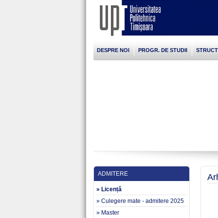
DESPRE NOI
PROGR. DE STUDII
STRUC
ADMITERE
Ar
» Licență
» Culegere mate - admitere 2025
» Master