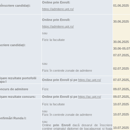
Online prin Enroll:
e
înscriere candidați:
01.06.2025 
https://admitere.upt.ro/
Online prin Enroll:
30.06.2025 
https://admitere.upt.ro/
sau
Fizic la facultate
30.06.2025 
scriere candidați:
30.06-05.07
07.07.2025,
sau
02.07.2025 
Fizic în centrele zonale de admitere
ișare rezultate portofolii
Online prin Enroll și pe
https://ac.upt.ro/
07.07.202
apa I
ncurs de admitere
Fizic
09.07.2025,
ișare rezultate concurs:
Online prin Enroll și pe
https://ac.upt.ro/
09.07.20
Fizic la facultate
10.07.2025 
sau
10.07.2025 
Fizic în centrele zonale de admitere
nfirmări Runda I:
sau
Online
prin Enroll
dacă dosarul de înscriere
10.07.2025 
conține originalul diplomei de bacalaureat și foaia