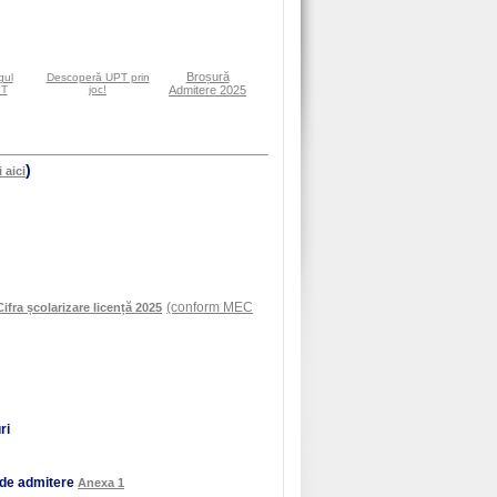
Broșură
gul
Descoperă UPT prin
PT
joc!
Admitere 2025
)
i aici
(conform MEC
Cifra școlarizare licență 2025
ri
i de admitere
Anexa 1