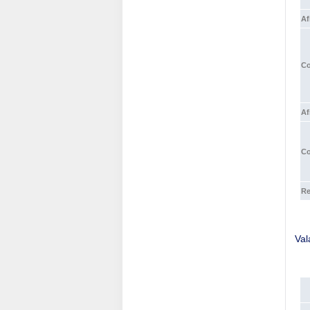
Af
Co
Af
Co
Re
Val