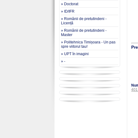
» Doctorat
» ID/IFR
» Românii de pretutindeni -
Licență
» Românii de pretutindeni -
Master
» Politehnica Timișoara - Un pas
spre viitorul tau!
Pre
» UPT în imagini
» -
Numă
401