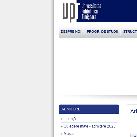
DESPRE NOI
PROGR. DE STUDII
STRUC
ADMITERE
Ar
» Licență
» Culegere mate - admitere 2025
» Master