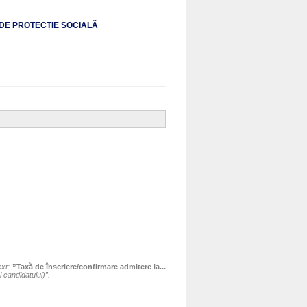
DE PROTECȚIE SOCIALĂ
ext:
”Taxă de înscriere/confirmare admitere la...
candidatului)”.