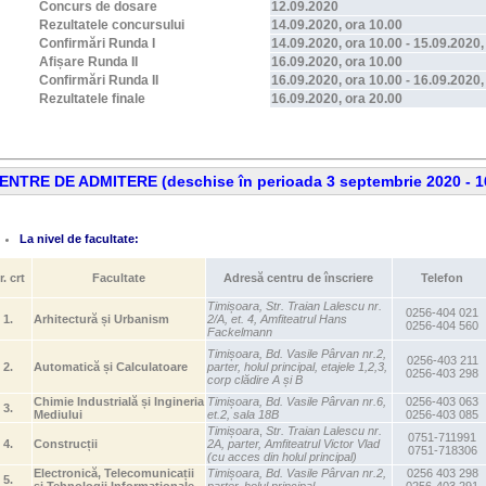
Concurs de dosare
12.09.2020
Rezultatele concursului
14.09.2020, ora 10.00
Confirmări Runda I
14.09.2020, ora 10.00 - 15.09.2020,
Afișare Runda II
16.09.2020, ora 10.00
Confirmări Runda II
16.09.2020, ora 10.00 - 16.09.2020,
Rezultatele finale
16.09.2020, ora 20.00
ENTRE DE ADMITERE (deschise în perioada 3 septembrie 2020 - 1
La nivel de facultate:
r. crt
Facultate
Adresă centru de înscriere
Telefon
Timișoara, Str. Traian Lalescu nr.
0256-404 021
1.
Arhitectură și Urbanism
2/A, et. 4, Amfiteatrul Hans
0256-404 560
Fackelmann
Timișoara, Bd. Vasile Pârvan nr.2,
0256-403 211
2.
Automatică și Calculatoare
parter, holul principal, etajele 1,2,3,
0256-403 298
corp clădire A și B
Chimie Industrială și Ingineria
Timișoara,
Bd. Vasile Pârvan nr.6,
0256-403 063
3.
Mediului
et.2, sala 18B
0256-403 085
Timișoara
,
Str. Traian Lalescu nr.
0751-711991
4.
Construcții
2A, parter, Amfiteatrul Victor Vlad
0751-718306
(cu acces din holul principal)
Electronică, Telecomunicații
Timișoara, Bd. Vasile Pârvan nr.2,
0256 403 298
5.
și Tehnologii Informaționale
parter, holul principal
0256-403 291