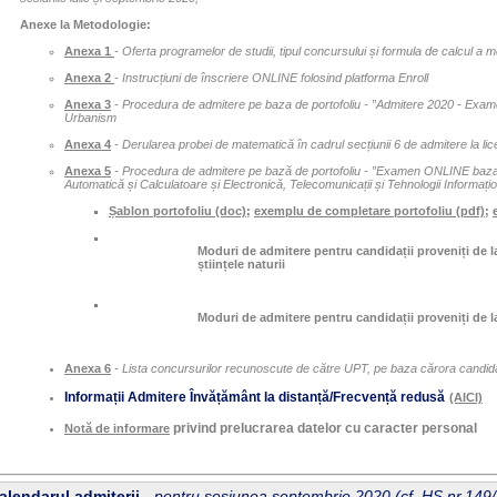
Anexe la Metodologie:
Anexa 1
- Oferta programelor de studii, tipul concursului și formula de calcul a 
Anexa 2
- Instrucțiuni de înscriere ONLINE folosind platforma Enroll
Anexa 3
- Procedura de admitere pe baza de portofoliu - ”Admitere 2020 - Examen
Urbanism
Anexa 4
- Derularea probei de matematică în cadrul secțiunii 6 de admitere la lic
Anexa 5
- Procedura de admitere pe bază de portofoliu - ”Examen ONLINE bazat pe
Automatică și Calculatoare și Electronică, Telecomunicații și Tehnologii Informați
Șablon portofoliu (doc)
;
exemplu de completare portofoliu (pdf)
;
Moduri de admitere pentru candidații proveniți de l
științele naturii
Moduri de admitere pentru candidații proveniți de la
Anexa 6
- Lista concursurilor recunoscute de către UPT, pe baza cărora candidaț
Informații Admitere Învățământ la distanță/Frecvență redusă
(AICI)
privind prelucrarea datelor cu caracter personal
Notă de informare
alendarul admiterii -
pentru sesiunea septembrie 2020 (cf. HS nr.149