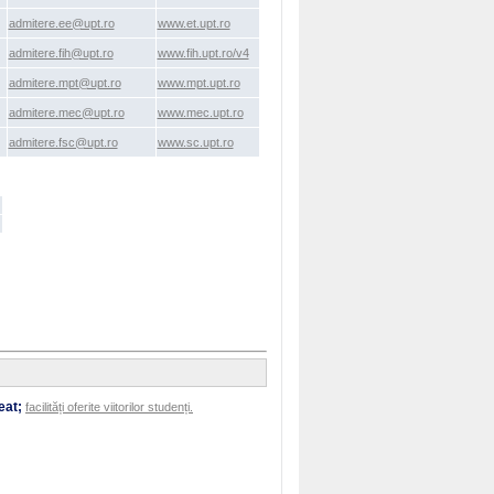
admitere.ee@upt.ro
www.et.upt.ro
admitere.fih@upt.ro
www.fih.upt.ro/v4
admitere.mpt@upt.ro
www.mpt.upt.ro
admitere.mec@upt.ro
www.mec.upt.ro
admitere.fsc@upt.ro
www.sc.upt.ro
eat;
facilități oferite viitorilor studenți.