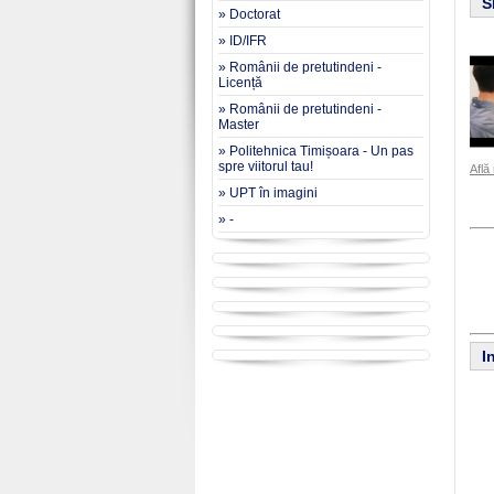
S
» Doctorat
» ID/IFR
» Românii de pretutindeni -
Licență
» Românii de pretutindeni -
Master
» Politehnica Timișoara - Un pas
spre viitorul tau!
Află
» UPT în imagini
» -
I