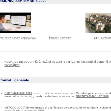
ESIUNEA SEPTEMBRIE 2020
 mai multe despre opțiunile tale
Întrebări frecvente
UPT în imagin
fără taxă și cu taxă repartizat pe facultăți și domenii d
NUMĂRUL DE LOCURI
facultăților
nformații generale
OMEC 4205/6.05.2020
- pentru modificarea și completarea
Metodologiei cadru privind 
universitare de licență, master și doctorat
aprobata prin
OMENCS 6102/15.12.2016
- 
METODOLOGIA de organizare și desfășurare a concursului de admitere la ciclul de 
sesiunile iulie și septembrie 2020;