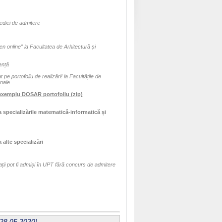
mediei de admitere
 online” la Facultatea de Arhitectură și
ență
 portofoliu de realizări! la Facultățile de
onale
exemplu DOSAR portofoliu (zip)
a specializările matematică-informatică și
 alte specializări
ii pot fi admiși în UPT fără concurs de admitere
/28.05.2020)