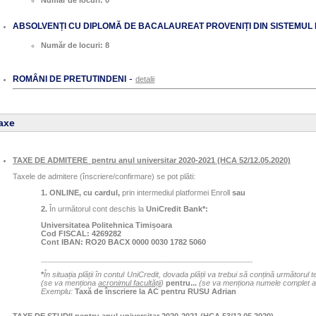
Număr de locuri: 0
ABSOLVENȚI CU DIPLOMĂ DE BACALAUREAT PROVENIȚI DIN SISTEMUL 
Număr de locuri: 8
-
ROMÂNI DE PRETUTINDENI
detalii
axe
TAXE DE ADMITERE pentru anul universitar 2020-2021 (HCA 52/12.05.2020)
Taxele de admitere (înscriere/confirmare) se pot plăti:
1. ONLINE, cu cardul,
prin intermediul platformei Enroll
sau
2.
În următorul cont deschis la
UniCredit Bank*:
Universitatea Politehnica Timișoara
Cod FISCAL: 4269282
Cont IBAN: RO20 BACX 0000 0030 1782 5060
__________________________________________________
*
În situația plății în contul UniCredit, dovada plății va trebui să conțină următorul t
(se va menționa
acronimul facultății
)
pentru...
(se va menționa numele complet al 
Exemplu:
Taxă de înscriere la AC pentru RUSU Adrian
TAXE DE STUDII pentru anul universitar 2020-2021 (HCA 53/12.05.2020)