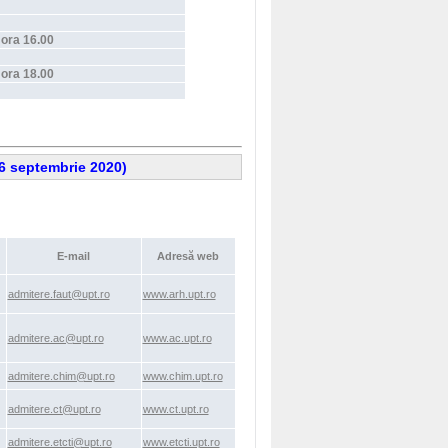
 ora 16.00
 ora 18.00
6 septembrie 2020)
E-mail
Adresă web
admitere.faut@upt.ro
www.arh.upt.ro
admitere.ac@upt.ro
www.ac.upt.ro
admitere.chim@upt.ro
www.chim.upt.ro
admitere.ct@upt.ro
www.ct.upt.ro
admitere.etcti@upt.ro
www.etcti.upt.ro