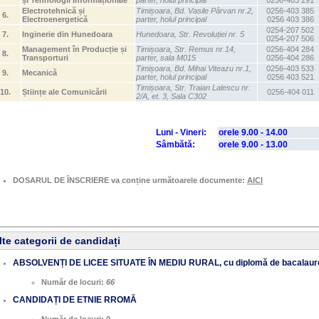
Electrotehnică și
Timișoara
,
Bd. Vasile Pârvan nr.2,
0256-403 385
6.
Electroenergetică
parter, holul principal
0256 403 386
0254-207 502
7.
Inginerie din Hunedoara
Hunedoara, Str. Revoluției nr. 5
0254-207 506
Management în Producție și
Timișoara, Str. Remus nr.14,
0256-404 284
8.
Transporturi
parter, sala M015
0256-404 286
Timișoara, Bd. Mihai Viteazu nr.1,
0256-403 533
9.
Mecanică
parter, holul principal
0256 403 521
Timișoara, Str. Traian Lalescu nr.
10.
Științe ale Comunicării
0256-404 011
2/A, et. 3, Sala C302
Luni - Vineri:
orele 9.00 - 14.00
Sâmbătă:
orele 9.00 - 13.00
DOSARUL DE ÎNSCRIERE va conține următoarele documente
:
AICI
lte categorii de candidați
ABSOLVENȚI DE LICEE SITUATE ÎN MEDIU RURAL, cu diplomă de bacalaur
Număr de locuri:
66
CANDIDAȚI DE ETNIE RROMĂ