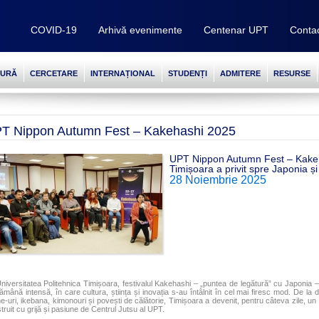
COVID-19
Arhivă evenimente
Centenar UPT
Conta
TURĂ
CERCETARE
INTERNAȚIONAL
STUDENȚI
ADMITERE
RESURSE
T Nippon Autumn Fest – Kakehashi 2025
UPT Nippon Autumn Fest – Kakeh
Timișoara a privit spre Japonia și
28 Noiembrie 2025
niversitatea Politehnica Timișoara, festivalul Kakehashi – „puntea de legătură” cu Japonia – 
ămână intensă, în care cultura, știința și inovația s-au întâlnit în cel mai firesc mod. De la 
e-uri, ikebana, kimonouri și povești de călătorie, Timișoara a devenit, pentru câteva zile, un 
truit cu grijă și pasiune de Centrul Jutsu al UPT.