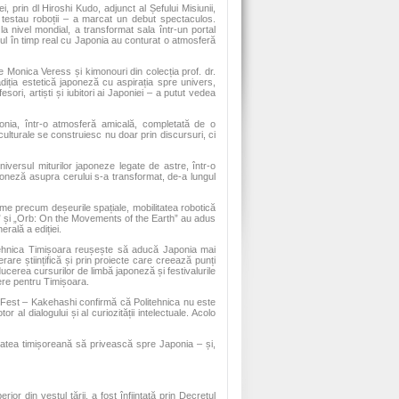
prin dl Hiroshi Kudo, adjunct al Șefului Misiunii,
testau roboții – a marcat un debut spectaculos.
la nivel mondial, a transformat sala într-un portal
alogul în timp real cu Japonia au conturat o atmosferă
e Monica Veress și kimonouri din colecția prof. dr.
ția estetică japoneză cu aspirația spre univers,
sori, artiști și iubitori ai Japoniei – a putut vedea
onia, într-o atmosferă amicală, completată de o
 culturale se construiesc nu doar prin discursuri, ci
iversul miturilor japoneze legate de astre, într-o
poneză asupra cerului s-a transformat, de-a lungul
teme precum deșeurile spațiale, mobilitatea robotică
” și „Orb: On the Movements of the Earth” au adus
rală a ediției.
itehnica Timișoara reușește să aducă Japonia mai
are științifică și prin proiecte care creează punți
roducerea cursurilor de limbă japoneză și festivalurile
pere pentru Timișoara.
Fest – Kakehashi confirmă că Politehnica nu este
r al dialogului și al curiozității intelectuale. Acolo
itatea timișoreană să privească spre Japonia – și,
ior din vestul țării, a fost înființată prin Decretul