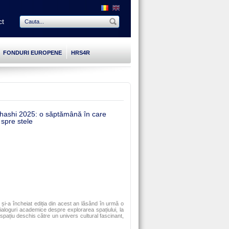
ct
FONDURI EUROPENE
HRS4R
ashi 2025: o săptămână în care
 spre stele
și-a încheiat ediția din acest an lăsând în urmă o
dialoguri academice despre explorarea spațiului, la
spațiu deschis către un univers cultural fascinant,