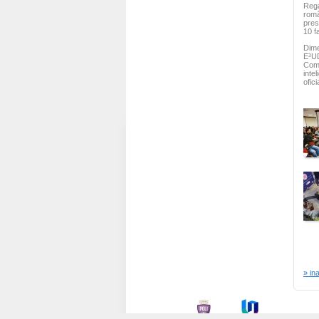
Rega
româ
pres
10 f
Dime
E³UD
Comi
inte
ofici
» in