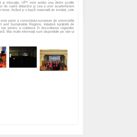
şi educaţie, UPT este astăzi una dintre şcolile
iilor de cadre didactice şi cea a unor academicieni
n lume. Având și o bază materială de invidiat, cele
 este parte a consorțiului european de universități
d Sustainable Regions, inițiativă sprijinită de
op pentru a colabora în dezvoltarea regiunilor
ră. Mai multe informații sunt disponibile pe site-ul