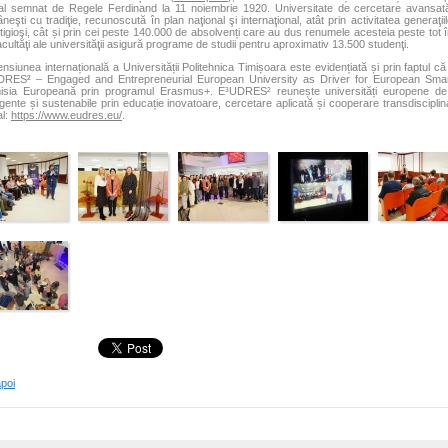
l semnat de Regele Ferdinand la 11 noiembrie 1920. Universitate de cercetare avansată 
neşti cu tradiţie, recunoscută în plan naţional şi internaţional, atât prin activitatea generaţ
tigioşi, cât și prin cei peste 140.000 de absolvenți care au dus renumele acesteia peste tot î
acultăţi ale universităţii asigură programe de studii pentru aproximativ 13.500 studenţi.
nsiunea internațională a Universității Politehnica Timișoara este evidențiată și prin faptul că
RES² – Engaged and Entrepreneurial European University as Driver for European Smart an
sia Europeană prin programul Erasmus+. E³UDRES² reunește universități europene de t
ligente și sustenabile prin educație inovatoare, cercetare aplicată și cooperare transdisciplina
al:
https://www.eudres.eu/
.
apoi