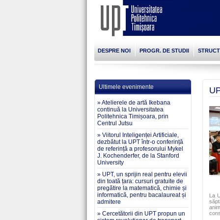
DESPRE NOI
PROGR. DE STUDII
STRUC
Ultimele evenimente
UP
» Atelierele de artă Ikebana
continuă la Universitatea
Politehnica Timișoara, prin
Centrul Jutsu
» Viitorul Inteligenței Artificiale,
dezbătut la UPT într-o conferință
de referință a profesorului Mykel
J. Kochenderfer, de la Stanford
University
» UPT, un sprijin real pentru elevii
din toată țara: cursuri gratuite de
pregătire la matematică, chimie și
informatică, pentru bacalaureat și
La U
admitere
săpt
anim
» Cercetătorii din UPT propun un
cons