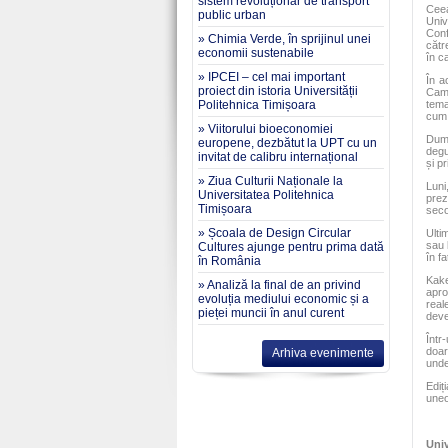
sistem revoluționar de transport
Ceea
public urban
Univ
Conf
» Chimia Verde, în sprijinul unei
cătr
economii sustenabile
în c
» IPCEI – cel mai important
În a
proiect din istoria Universității
Came
Politehnica Timișoara
tema
cum 
» Viitorului bioeconomiei
Dumi
europene, dezbătut la UPT cu un
degu
invitat de calibru internațional
și p
» Ziua Culturii Naționale la
Luni
Universitatea Politehnica
prez
Timișoara
secol
» Școala de Design Circular
Ulti
sau 
Cultures ajunge pentru prima dată
în f
în România
Kake
» Analiză la final de an privind
apro
evoluția mediului economic și a
real
pieței muncii în anul curent
deve
Într
doar
Arhiva evenimente
unde
Ediț
uneo
Univ