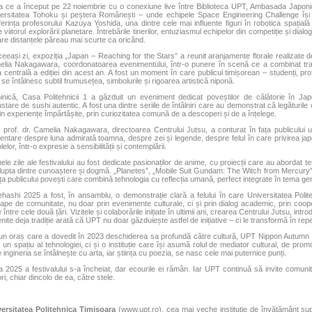
 ce a început pe 22 noiembrie cu o conexiune live între Biblioteca UPT, Ambasada Japoniei, 
ersitatea Tohoku și peștera Românești – unde echipele Space Engineering Challenge își 
erința profesorului Kazuya Yoshida, una dintre cele mai influente figuri în robotica spațială 
e viitorul explorării planetare. Întrebările tinerilor, entuziasmul echipelor din competiție și di
are distanțele păreau mai scurte ca oricând.
ceeași zi, expoziția „Japan – Reaching for the Stars” a reunit aranjamente florale realizate d
lia Nakagawara, coordonatoarea evenimentului, într-o punere în scenă ce a combinat tradi
 centrală a ediției din acest an. A fost un moment în care publicul timișorean – studenți, profe
se întâlnesc subtil frumusețea, simbolurile și rigoarea artistică niponă.
nică, Casa Politehnicii 1 a găzduit un eveniment dedicat poveștilor de călătorie în Jap
stare de sushi autentic. A fost una dintre seriile de întâlniri care au demonstrat că legăturile
rin experiențe împărtășite, prin curiozitatea comună de a descoperi și de a înțelege.
, prof. dr. Camelia Nakagawara, directoarea Centrului Jutsu, a conturat în fața publicului un
entare despre luna admirată toamna, despre zei și legende, despre felul în care privirea ja
elor, într-o expresie a sensibilității și contemplării.
mele zile ale festivalului au fost dedicate pasionaților de anime, cu proiecții care au abordat 
lupta dintre cunoaștere și dogmă. „Planetes”, „Mobile Suit Gundam: The Witch from Mercury
ața publicului povești care combină tehnologia cu reflecția umană, perfect integrate în tema gene
hashi 2025 a fost, în ansamblu, o demonstrație clară a felului în care Universitatea Pol
ape de comunitate, nu doar prin evenimente culturale, ci și prin dialog academic, prin cooper
e între cele două țări. Vizitele și colaborările inițiate în ultimii ani, crearea Centrului Jutsu, int
nite deja tradiție arată că UPT nu doar găzduiește astfel de inițiative – ci le transformă în re
-un oraș care a dovedit în 2023 deschiderea sa profundă către cultură, UPT Nippon Autumn 
 un spațiu al tehnologiei, ci și o instituție care își asumă rolul de mediator cultural, de promoto
 ingineria se întâlnește cu arta, iar știința cu poezia, se nasc cele mai puternice punți.
ia 2025 a festivalului s-a încheiat, dar ecourile ei rămân. Iar UPT continuă să invite comun
ri, chiar dincolo de ea, către stele.
ersitatea Politehnica Timișoara
(
www.upt.ro
), cea mai veche instituție de învățământ super