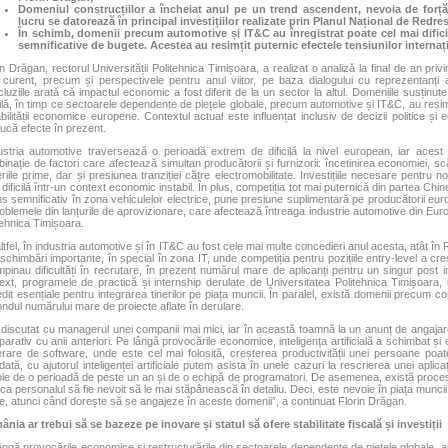
Domeniul construcțiilor a încheiat anul pe un trend ascendent, nevoia de forță
lucru se datorează în principal investițiilor realizate prin Planul Național de Redre
În schimb, domenii precum automotive și IT&C au înregistrat poate cel mai dificil
semnificative de bugete. Acestea au resimțit puternic efectele tensiunilor internaț
in Drăgan, rectorul Universității Politehnica Timișoara, a realizat o analiză la final de an pri
 curent, precum și perspectivele pentru anul viitor, pe baza dialogului cu reprezentanți ai
luziile arată că impactul economic a fost diferit de la un sector la altul. Domeniile susținute
ilă, în timp ce sectoarele dependente de piețele globale, precum automotive și IT&C, au resimțit
abilității economice europene. Contextul actual este influențat inclusiv de decizii politice și
ucă efecte în prezent.
ustria automotive traversează o perioadă extrem de dificilă la nivel european, iar aces
inație de factori care afectează simultan producătorii și furnizorii: încetinirea economiei, sc
riile prime, dar și presiunea tranziției către electromobilitate. Investițiile necesare pentru n
 dificilă într-un context economic instabil. În plus, competiția tot mai puternică din partea Ch
s semnificativ în zona vehiculelor electrice, pune presiune suplimentară pe producătorii eu
roblemele din lanțurile de aprovizionare, care afectează întreaga industrie automotive din Europ
tehnica Timișoara.
ltfel, în industria automotive și în IT&C au fost cele mai multe concedieri anul acesta, atât în R
 schimbări importante, în special în zona IT, unde competiția pentru pozițiile entry-level a cre
mpinau dificultăți în recrutare, în prezent numărul mare de aplicanți pentru un singur post in
ext, programele de practică și internship derulate de Universitatea Politehnica Timișoara, 
dit esențiale pentru integrarea tinerilor pe piața muncii. În paralel, există domenii precum con
ondul numărului mare de proiecte aflate în derulare.
discutat cu managerul unei companii mai mici, iar în această toamnă la un anunț de angajare
arativ cu anii anteriori. Pe lângă provocările economice, inteligența artificială a schimbat și
rare de software, unde este cel mai folosită, creșterea productivității unei persoane poa
dată, cu ajutorul inteligenței artificiale putem asista în unele cazuri la rescrierea unei aplic
ie de o perioadă de peste un an și de o echipă de programatori. De asemenea, există proc
 ca personalul să fie nevoit să le mai stăpânească în detaliu. Deci, este nevoie în piața muncii
re, atunci când dorește să se angajeze în aceste domenii”, a continuat Florin Drăgan.
nia ar trebui să se bazeze pe inovare și statul să ofere stabilitate fiscală și investiții
ângă provocările economice și restructurările din sectoarele dependente de piețele globale, ana