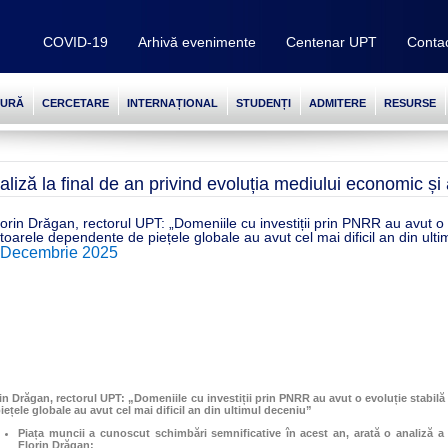
COVID-19
Arhivă evenimente
Centenar UPT
Conta
TURĂ
CERCETARE
INTERNAȚIONAL
STUDENȚI
ADMITERE
RESURSE
aliză la final de an privind evoluția mediului economic și 
lorin Drăgan, rectorul UPT: „Domeniile cu investiții prin PNRR au avut o 
toarele dependente de piețele globale au avut cel mai dificil an din ulti
 Decembrie 2025
in Drăgan, rectorul UPT: „Domeniile cu investiții prin PNRR au avut o evoluție stabil
iețele globale au avut cel mai dificil an din ultimul deceniu”
Piața muncii a cunoscut schimbări semnificative în acest an, arată o analiză a r
Florin Drăgan;