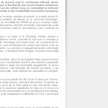
 de muncă este în continuare ridicată. Acest
sare și Reziliență, dar și prin fonduri europene;
 an din ultimii zece, cu concedieri și reduceri
ionale și ale instabilității economice europene.
vind evoluția mediului economic și a pieței muncii în
 mediului de afaceri și ai sectorului tehnologic.
 de investițiile din PNRR au avut o evoluție relativ
 puternic efectele tensiunilor internaționale și ale
 economice luate în anii anteriori, care continuă să
t lucru se simte și în România. Vorbim despre o
ăderea cererii, costurile tot mai mari cu energia și
oile tehnologii sunt foarte mari, iar recuperarea lor
inei, care beneficiază de costuri mai reduse și de un
ropeni. La acestea se adaugă tensiunile comerciale
a”, a declarat Florin Drăgan, rectorul Universității
omânia, cât și la nivel global. Piața muncii a trecut
scut considerabil. Dacă în anii anteriori companiile
dică o piață mai favorabilă angajatorilor. În acest
inclusiv cele finanțate din fonduri europene, s-au
strucțiile, unde deficitul de specialiști se menține,
 au fost primite 60 de CV-uri în două ore. Enorm,
 ea piața muncii, reducând din posturi. În partea de
te porni de la 50% până la mai mult decât dublu.
ații în două-trei săptămâni, în timp ce în trecut era
ese de mentenanță care se desfășoară mai repede,
 și de readaptare a calificărilor pe care o persoană
liza rectorului UPT arată că oportunitățile vin din