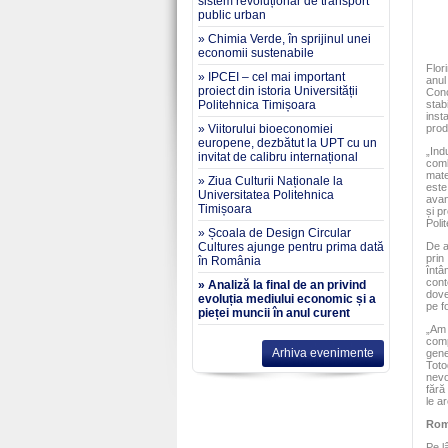
sistem revoluționar de transport
public urban
» Chimia Verde, în sprijinul unei
economii sustenabile
Flor
» IPCEI – cel mai important
anul
proiect din istoria Universității
Conc
Politehnica Timișoara
stab
inst
» Viitorului bioeconomiei
prod
europene, dezbătut la UPT cu un
„Ind
invitat de calibru internațional
comb
mate
» Ziua Culturii Naționale la
este
Universitatea Politehnica
avan
Timișoara
și p
Poli
» Școala de Design Circular
Cultures ajunge pentru prima dată
De a
prin
în România
întâ
cont
» Analiză la final de an privind
dove
evoluția mediului economic și a
pe f
pieței muncii în anul curent
„Am 
comp
Arhiva evenimente
gene
Toto
nevo
fără
le a
Româ
Pe l