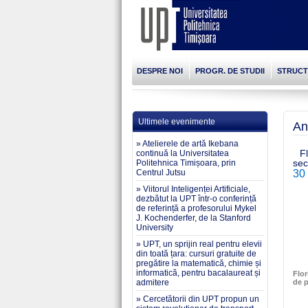
DESPRE NOI
PROGR. DE STUDII
STRUC
Ultimele evenimente
An
» Atelierele de artă Ikebana
F
continuă la Universitatea
sec
Politehnica Timișoara, prin
Centrul Jutsu
30
» Viitorul Inteligenței Artificiale,
dezbătut la UPT într-o conferință
de referință a profesorului Mykel
J. Kochenderfer, de la Stanford
University
» UPT, un sprijin real pentru elevii
din toată țara: cursuri gratuite de
pregătire la matematică, chimie și
informatică, pentru bacalaureat și
Flor
admitere
de p
» Cercetătorii din UPT propun un