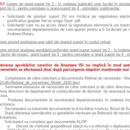
OU!
Cerere de grant-suport tip 2 - în vederea publicării unei lucrări în revis
port tip 3 - pentru cercetare și grant-suport tip 4 - stimulativ suplimentar
Solicitanții de granturi suport ISI vor încărca pe registratura ele
justificative grupate într-un singur fișier .pdf.
Solicitanții care nu au acces direct la registratura electronică vor tran
secretariatului departamentului de care aparțin pentru a fi încărcate pe re
Andreea Rotaru.
rere privind restituirea unei părți din grantul suport în contul virtual
rere privind anularea aprobării/confirmării grant-suport suport tip 2 - în vederea
 factor de impact, grant-suport tip 3 - pentru cercetare și grant suport tip 4 - 
ținerea aprobărilor cererilor de finanțare ISI nu implică în mod au
ramentele se efectuează doar după parcurgerea etapelor menționate mai
 Completarea de către solicitant a documentului Referat de necesitate - Mo
21/dfc/Referat_de_necesitate_Model_2020.doc
)
 Semnarea referatului de necesitate de către solicitant și de către directoru
mna directorul de departament al conducătorului de doctorat. Se anexează la r
ctura.
 Predarea documentelor la secretariatul departamentului în vederea încăr
ectronice.
 Secretariatul va transmite documentele la d-na Adina Ivoniciu, Biroul de Evid
 După obținerea semnăturilor și aprobărilor necesare pe Referatul de necesitat
licitantului.
 Solicitantul va completa apoi documentele ALOP:
a. Decont de cheltuieli gospodărești (dacă nu s-a efectuat o deplasare