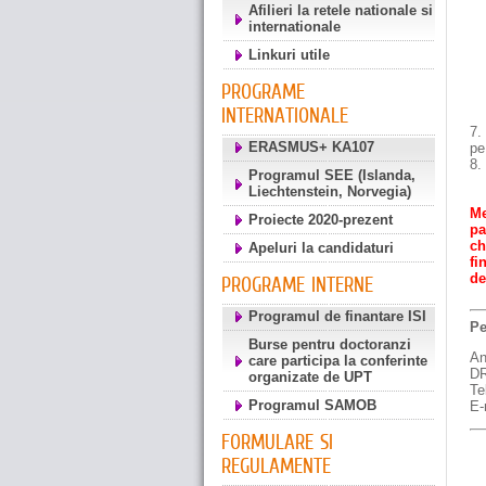
Afilieri la retele nationale si
internationale
Linkuri utile
PROGRAME
INTERNATIONALE
7.
ERASMUS+ KA107
pe
8.
Programul SEE (Islanda,
Liechtenstein, Norvegia)
Me
Proiecte 2020-prezent
pa
ch
Apeluri la candidaturi
fi
de
PROGRAME INTERNE
Programul de finantare ISI
Pe
Burse pentru doctoranzi
An
care participa la conferinte
DR
organizate de UPT
Te
Programul SAMOB
E-
FORMULARE SI
REGULAMENTE