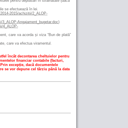
tuieli pentru deplasări în străinătate (dacă
ile se efectuează în lei.
s/2014-2015/achizitii/2_ALOP-
itii/3_ALOP-Angajament_bugetar.doc
)
tii/4_ALOP-
t, care va acorda și viza “Bun de plată”
ate, care va efectua viramentul.
stfel încât decontarea cheltuielor pentru
umentelor financiar contabile (facturi,
. Prin excepție, dacă documentele
e se vor depune cel târziu până
la data