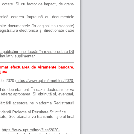
te cotate ISI cu factor de impact, de grant-
ctronică cererea împreună cu documentele
smite documentele (în original sau scanate)
gistratura electronică și direcționate către
 publicării unei lucrări în reviste cotate ISI
stimulativ suplimentar
tomat efectuarea de viramente bancare.
 jos:
del 2020 (
https://www.upt.ro/img/files/2020-
l de departament. În cazul doctoranzilor va
eferat aprobarea ISI obținută și, eventual,
cării acestora pe platforma Registraturii
ență Proiecte și Rezultate Științifice.
e, Secretariatul va transmite fișierul final
,
https://www.upt.ro/img/files/2020-