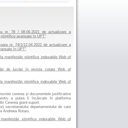
oara nr. 78 / 08.06.2021 de actualizare a
i științifice avansate în UPT"
ișoara nr. 74/1/12.04.2022 de actualizare a
 avansate în UPT"
la manifestări științifice indexabile Web of
ări de lucrări în reviste cotate Web of
la manifestări științifice indexabile Web of
transmite cererea și documentele justificative
ntru a putea fi încărcate în platforma
din Cererea grant-suport.
te) secretariatului departamentului de care
tre Andreea Rotaru.
manifestări ştiinţifice indexabile Web of