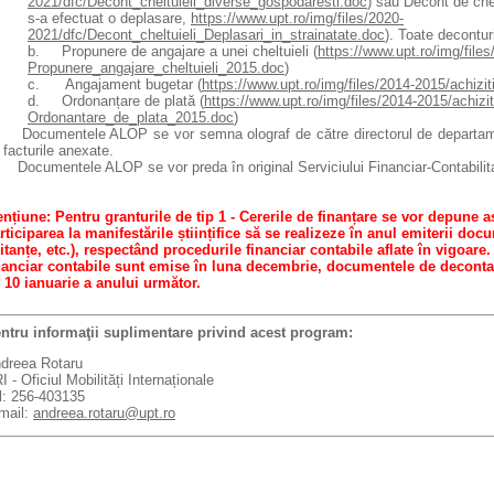
2021/dfc/Decont_cheltuieli_diverse_gospodaresti.doc
) sau Decont de chel
s-a efectuat o deplasare,
https://www.upt.ro/img/files/2020-
2021/dfc/Decont_cheltuieli_Deplasari_in_strainatate.doc
). Toate decontur
b. Propunere de angajare a unei cheltuieli (
https://www.upt.ro/img/file
Propunere_angajare_cheltuieli_2015.doc
)
c. Angajament bugetar (
https://www.upt.ro/img/files/2014-2015/achiz
d. Ordonanțare de plată (
https://www.upt.ro/img/files/2014-2015/achizi
Ordonantare_de_plata_2015.doc
)
 Documentele ALOP se vor semna olograf de către directorul de departamen
 facturile anexate.
 Documentele ALOP se vor preda în original Serviciului Financiar-Contabilit
nțiune: Pentru granturile de tip 1 - Cererile de finanțare se vor depune a
rticiparea la manifestările științifice să se realizeze în anul emiterii doc
itanțe, etc.),
respectând procedurile financiar contabile aflate în vigoare
nanciar contabile sunt emise în luna decembrie,
documentele de decontar
 10 ianuarie a anului următor.
ntru informaţii suplimentare privind acest program:
dreea Rotaru
I - Oficiul Mobilități Internaționale
l: 256-403135
mail:
andreea.rotaru@upt.ro