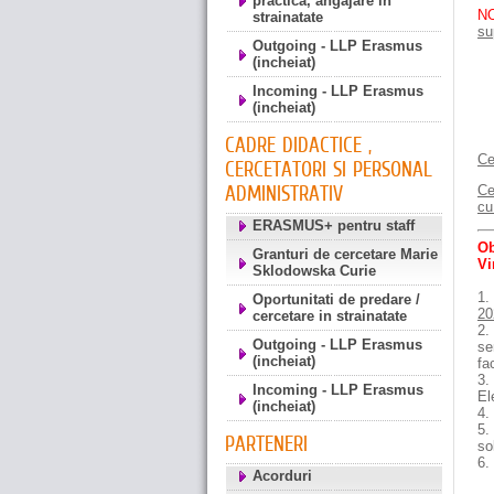
practica, angajare in
N
strainatate
su
Outgoing - LLP Erasmus
(incheiat)
Incoming - LLP Erasmus
(incheiat)
CADRE DIDACTICE ,
Ce
CERCETATORI SI PERSONAL
ADMINISTRATIV
Ce
cu
ERASMUS+ pentru staff
Ob
Granturi de cercetare Marie
Vi
Sklodowska Curie
1.
Oportunitati de predare /
20
cercetare in strainatate
2.
Outgoing - LLP Erasmus
se
(incheiat)
fa
3.
Incoming - LLP Erasmus
El
(incheiat)
4.
5.
PARTENERI
so
6.
Acorduri