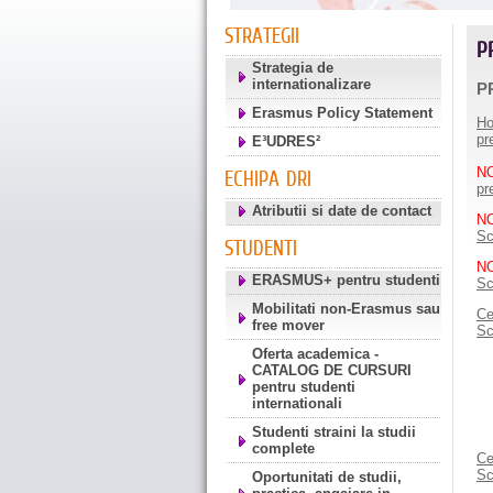
STRATEGII
P
Strategia de
internationalizare
P
Erasmus Policy Statement
Ho
pr
E³UDRES²
N
ECHIPA DRI
pr
Atributii si date de contact
N
Sc
STUDENTI
N
ERASMUS+ pentru studenti
Sc
Mobilitati non-Erasmus sau
Ce
free mover
Sc
Oferta academica -
CATALOG DE CURSURI
pentru studenti
internationali
Studenti straini la studii
complete
Ce
Sc
Oportunitati de studii,