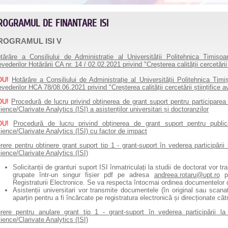
ROGRAMUL DE FINANTARE ISI
ROGRAMUL ISI V
tărâre a Consiliului de Administrație al Universității Politehnica Timiș
evederilor Hotărârii CA nr. 14 / 02.02.2021 privind "Creșterea calității cercetări
OU!
Hotărâre a Consiliului de Administrație al Universității Politehnica Tim
evederilor HCA 78/08.06.2021 privind "Creșterea calității cercetării științifice
OU!
Procedură de lucru privind obținerea de grant suport pentru participarea 
ience/Clarivate Analytics (ISI) a asistenților universitari și doctoranzilor
OU!
Procedură de lucru privind obținerea de grant suport pentru public
ience/Clarivate Analytics (ISI) cu factor de impact
rere pentru obținere grant suport tip 1 - grant-suport în vederea participării 
ience/Clarivate Analytics (ISI)
Solicitanții de granturi suport ISI înmatriculați la studii de doctorat vor 
grupate într-un singur fișier pdf pe adresa
andreea.rotaru@upt.ro
pe
Registraturii Electronice. Se va respecta întocmai ordinea documentelor 
Asistenții universitari vor transmite documentele (în original sau scana
aparțin pentru a fi încărcate pe registratura electronică și direcționate că
rere pentru anulare grant tip 1 - grant-suport în vederea participării la 
ience/Clarivate Analytics (ISI)