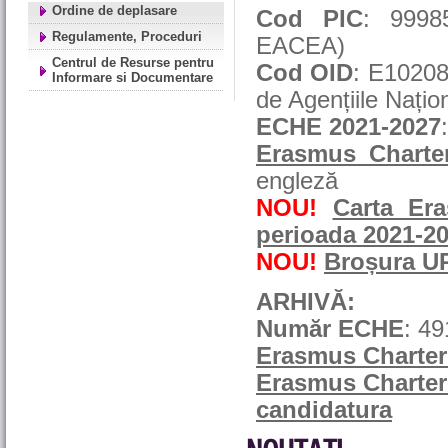
Ordine de deplasare
Cod PIC
: 99985
Regulamente, Proceduri
EACEA)
Centrul de Resurse pentru
Cod OID
: E10208
Informare si Documentare
de Agențiile Națio
ECHE 2021-2027
Erasmus Charter
engleză
NOU!
Carta Er
perioada 2021-2
NOU!
Broșura UP
ARHIVĂ:
Număr ECHE
: 4
Erasmus Charter
Erasmus Charter 
candidatura