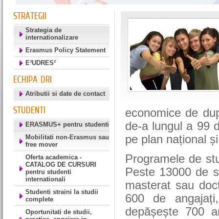
STRATEGII
Strategia de
internationalizare
Erasmus Policy Statement
E³UDRES²
ECHIPA DRI
Atributii si date de contact
STUDENTI
economice de după
de-a lungul a 99 d
ERASMUS+ pentru studenti
pe plan național și 
Mobilitati non-Erasmus sau
free mover
Programele de stu
Oferta academica -
CATALOG DE CURSURI
Peste 13000 de st
pentru studenti
internationali
masterat sau doct
Studenti straini la studii
600 de angajați, 
complete
depășește 700 ang
Oportunitati de studii,