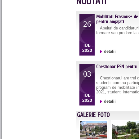
NOUTATI
Mobilitati Erasmus+ de
pentru angajati
26
Apeluri de candidaturi 
formare sau predare la u
IUL
2023
detalii
Chestionar ESN pentru 
03
Chestionarul are trei gr
studenții care au partici
program de mobilitate 
2021, studenți internațion
IUL
2023
detalii
GALERIE FOTO