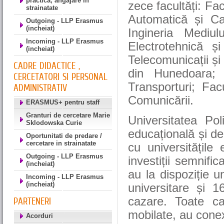
practica, angajare in
zece facultăți: Fa
strainatate
Automatică și Cal
Outgoing - LLP Erasmus
(incheiat)
Ingineria Mediul
Incoming - LLP Erasmus
Electrotehnică și
(incheiat)
Telecomunicații și
CADRE DIDACTICE ,
din Hunedoara;
CERCETATORI SI PERSONAL
Transporturi; Fac
ADMINISTRATIV
Comunicării.
ERASMUS+ pentru staff
Granturi de cercetare Marie
Universitatea Pol
Sklodowska Curie
educațională și de
Oportunitati de predare /
cercetare in strainatate
cu universitățile
Outgoing - LLP Erasmus
investiții semnific
(incheiat)
au la dispoziție 
Incoming - LLP Erasmus
(incheiat)
universitare și 
cazare. Toate c
PARTENERI
mobilate, au conexi
Acorduri