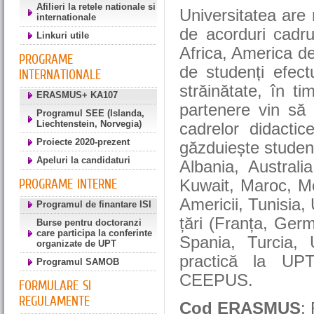
Afilieri la retele nationale si
Universitatea are
internationale
de acorduri cadru
Linkuri utile
Africa, America d
PROGRAME
de studenți efect
INTERNATIONALE
străinătate, în t
ERASMUS+ KA107
partenere vin să
Programul SEE (Islanda,
Liechtenstein, Norvegia)
cadrelor didacti
Proiecte 2020-prezent
găzduiește studenți
Apeluri la candidaturi
Albania, Australia
PROGRAME INTERNE
Kuwait, Maroc, Mol
Americii, Tunisia,
Programul de finantare ISI
țări (Franța, Germ
Burse pentru doctoranzi
care participa la conferinte
Spania, Turcia, 
organizate de UPT
practică la UPT
Programul SAMOB
CEEPUS.
FORMULARE SI
REGULAMENTE
Cod ERASMUS
: