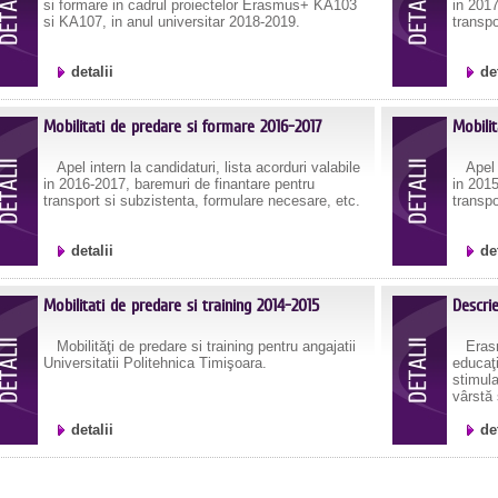
si formare in cadrul proiectelor Erasmus+ KA103
in 2017
si KA107, in anul universitar 2018-2019.
transpo
detalii
de
Mobilitati de predare si formare 2016-2017
Mobilit
Apel intern la candidaturi, lista acorduri valabile
Apel in
in 2016-2017, baremuri de finantare pentru
in 2015
transport si subzistenta, formulare necesare, etc.
transpo
detalii
de
Mobilitati de predare si training 2014-2015
Descri
Mobilităţi de predare si training pentru angajatii
Erasmu
Universitatii Politehnica Timişoara.
educaţi
stimula
vârstă 
detalii
de