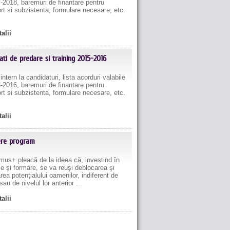
-2018, baremuri de finantare pentru
rt si subzistenta, formulare necesare, etc.
talii
ati de predare si training 2015-2016
tern la candidaturi, lista acorduri valabile
-2016, baremuri de finantare pentru
rt si subzistenta, formulare necesare, etc.
talii
ere program
s+ pleacă de la ideea că, investind în
e şi formare, se va reuşi deblocarea şi
rea potenţialului oamenilor, indiferent de
sau de nivelul lor anterior ...
talii