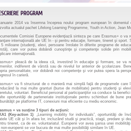
ESCRIERE PROGRAM
ianuarie 2014 va însemna începrea noului program european în domeniul 
zvolta actualul pachet Lifelong Learning Programme, Youth in Action, Jean
cumentele Comisiei Europene evidenţiază sinteza pe care Erasmus+ o va reali
nanţare internaţională ale UE în - şi pentru educaţie, formare, tineret şi sport.
 5 milioane (studenţi, elevi, persoane înrolate în diferite programe de educaţ
rstă), care vor putea dobândi cunoştinţe şi competenţe solide prin mobilit
plicare internaţională.
asmus+ pleacă de la ideea că, investind în educaţie şi formare, se va reu
menilor, indiferent de vârstă sau de nivelul lor anterior de şcolarizare. Benefi
opria personalitate, vor dobândi noi competenţe şi vor putea spera la pers
ogresul în carieră.
asmus+ va fi structurat de o manieră mai simplă faţă de programele care îl
nducând la mai multe granturi (burse de mobilitate) pentru studenţi şi elevi, 
neretului, voluntari. Beneficiul personal al participanţilor va conduce la benefi
lte oportunităţi de parteneriate instituţionale pentru schimburi de bune pra
bunătăţit pe platforme IT, conexiuni mai eficiente cu mediu economic.
asmus + va susţine 3 tipuri de acţiuni:
KA1 (Key-action 1)
: „Learning mobility for individuals”, oportunităţi de învă
atele UE cât şi în afara lor, incluzând studii şi practică, stagii, predare şi de
ntru tineret, ca de ex. voluntariatul. Europenii vor avea şansa unei mobilităţ
r non-europenii se vor bucura de mai multe posibilităţi similare în UE.