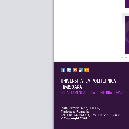
UNIVERSITATEA POLITEHNICA
TIMISOARA
DEPARTAMENTUL RELATII INTERNATIONALE
Piata Victoriei, Nr.2, 300006,
Timisoara, Romania
Tel. +40 256 403034, Fax. +40 256 403033
©
Copyright 2026