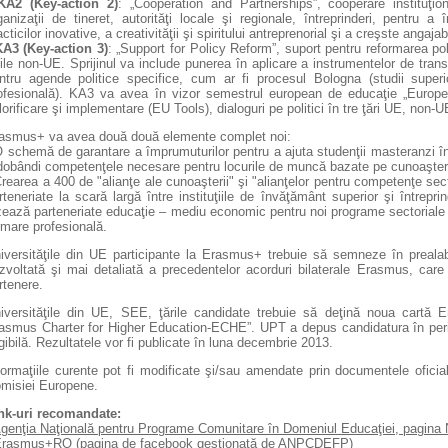
KA2 (Key-action 2)
: „Cooperation and Partnerships”, cooperare instituţion
ganizaţii de tineret, autorităţi locale şi regionale, întreprinderi, pentru 
acticilor inovative, a creativităţii şi spiritului antreprenorial şi a creşste angajab
A3 (Key-action 3)
: „Support for Policy Reform”, suport pentru reformarea po
rile non-UE. Sprijinul va include punerea în aplicare a instrumentelor de trans
ntru agende politice specifice, cum ar fi procesul Bologna (studii super
ofesională). KA3 va avea în vizor semestrul european de educaţie „Europ
lorificare şi implementare (EU Tools), dialoguri pe politici în tre ţări UE, non-UE
asmus+ va avea două două elemente complet noi:
O schemă de garantare a împrumuturilor pentru a ajuta studenţii masteranzi în f
dobândi competenţele necesare pentru locurile de muncă bazate pe cunoaşter
Crearea a 400 de "alianţe ale cunoaşterii" şi "alianţelor pentru competenţe sect
rteneriate la scară largă între instituţiile de învăţământ superior şi întreprin
zează parteneriate educaţie – mediu economic pentru noi programe sectoriale 
rmare profesională.
iversităţile din UE participante la Erasmus+ trebuie să semneze în prealabil
zvoltată şi mai detaliată a precedentelor acorduri bilaterale Erasmus, care
rtenere.
iversităţile din UE, SEE, ţările candidate trebuie să deţină noua cartă 
asmus Charter for Higher Education-ECHE”. UPT a depus candidatura în peri
igibilă. Rezultatele vor fi publicate în luna decembrie 2013.
formaţiile curente pot fi modificate şi/sau amendate prin documentele oficiale
misiei Europene.
nk-uri recomandate:
genţia Naţională pentru Programe Comunitare în Domeniul Educaţiei, pagina
Erasmus+RO
(pagina de facebook gestionată de ANPCDEFP)