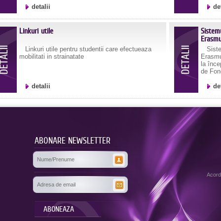
detalii
de
Linkuri utile
Sistem
Erasm
Linkuri utile pentru studentii care efectueaza
Sistem
mobilitati in strainatate
Erasmu
la înc
de Fond
detalii
de
ABONARE NEWSLETTER
Acordu
ABONEAZA