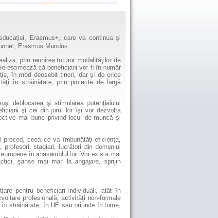
educaţiei, Erasmus+, care va continua şi
 Monnet, Erasmus Mundus.
za, prin reunirea tuturor modalităţilor de
 Se estimează că beneficiarii vor fi în număr
ie, în mod deosebit tineri, dar şi de orice
ăţi în străinătate, prin proiecte de largă
şi deblocarea şi stimularea potenţialului
ciarii şi cei din jurul lor îşi vor dezvolta
pective mai bune privind locul de muncă şi
 preced, ceea ce va îmbunătăţi eficienţa,
profesori, stagiari, lucrători din domeniul
ci europene în anasamblul lor. Vor exista mai
ctici, şanse mai mari la angajare, sprijin
ţare pentru beneficiari individuali, atât în
zvoltare profesională, activităţi non-formale
i în străinătate, în UE sau oriunde în lume,