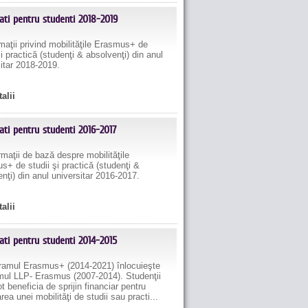
tati pentru studenti 2018-2019
aţii privind mobilităţile Erasmus+ de
şi practică (studenţi & absolvenţi) din anul
itar 2018-2019.
talii
ati pentru studenti 2016-2017
aţii de bază despre mobilităţile
+ de studii şi practică (studenţi &
nţi) din anul universitar 2016-2017.
talii
tati pentru studenti 2014-2015
mul Erasmus+ (2014-2021) înlocuieşte
mul LLP- Erasmus (2007-2014). Studenţii
 beneficia de sprijin financiar pentru
rea unei mobilităţi de studii sau practi...