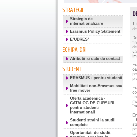
STRATEGII
D
Strategia de
internationalizare
1 
de
Erasmus Policy Statement
Do
E³UDRES²
fi
de
ECHIPA DRI
vâ
im
Atributii si date de contact
Er
STUDENTI
oa
pr
ERASMUS+ pentru studenti
pr
Mobilitati non-Erasmus sau
Er
free mover
co
ti
Oferta academica -
mu
CATALOG DE CURSURI
îm
pentru studenti
internationali
Er
-
Studenti straini la studii
st
complete
pe
Oportunitati de studii,
ia