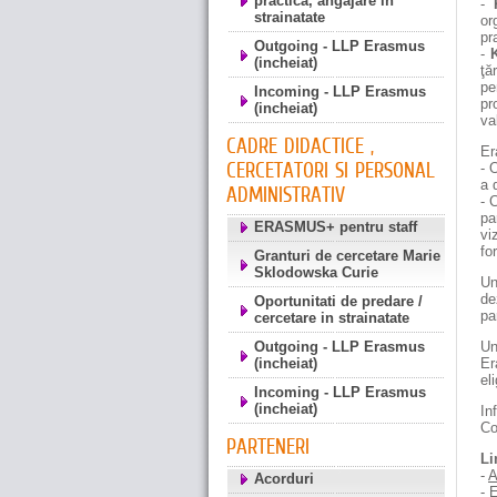
practica, angajare in
-
strainatate
or
pr
Outgoing - LLP Erasmus
-
K
(incheiat)
ţă
pe
Incoming - LLP Erasmus
pr
(incheiat)
va
CADRE DIDACTICE ,
Er
CERCETATORI SI PERSONAL
- 
a 
ADMINISTRATIV
- 
pa
ERASMUS+ pentru staff
vi
fo
Granturi de cercetare Marie
Sklodowska Curie
Un
de
Oportunitati de predare /
pa
cercetare in strainatate
Outgoing - LLP Erasmus
Un
(incheiat)
Er
el
Incoming - LLP Erasmus
(incheiat)
In
Co
PARTENERI
Li
-
A
Acorduri
-