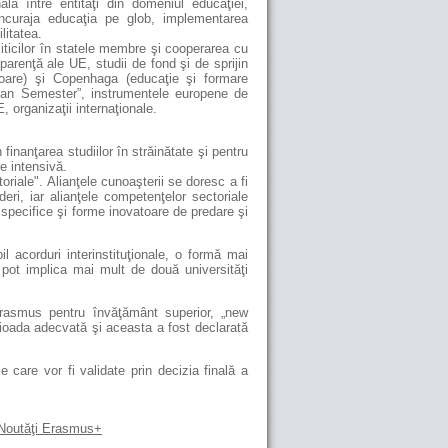
ală între entităţi din domeniul educaţiei,
a încuraja educaţia pe glob, implementarea
ilitatea.
liticilor în statele membre şi cooperarea cu
parenţă ale UE, studii de fond şi de sprijin
ioare) şi Copenhaga (educaţie şi formare
ean Semester”, instrumentele europene de
, organizaţii internaţionale.
inanţarea studiilor în străinătate şi pentru
e intensivă.
oriale". Alianţele cunoaşterii se doresc a fi
deri, iar alianţele competenţelor sectoriale
specifice şi forme inovatoare de predare şi
 acorduri interinstituţionale, o formă mai
 pot implica mai mult de două universităţi
Erasmus pentru învăţământ superior, „new
oada adecvată şi aceasta a fost declarată
 care vor fi validate prin decizia finală a
 Noutăţi Erasmus+