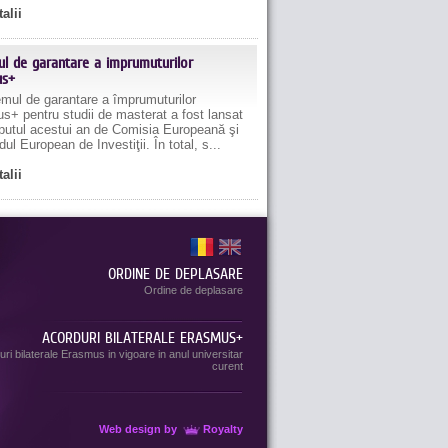
talii
ul de garantare a imprumuturilor
us+
ul de garantare a împrumuturilor
s+ pentru studii de masterat a fost lansat
eputul acestui an de Comisia Europeană şi
ul European de Investiţii. În total, s...
talii
ORDINE DE DEPLASARE
Ordine de deplasare
ACORDURI BILATERALE ERASMUS+
ri bilaterale Erasmus in vigoare in anul universitar
curent
Web design
by
Royalty