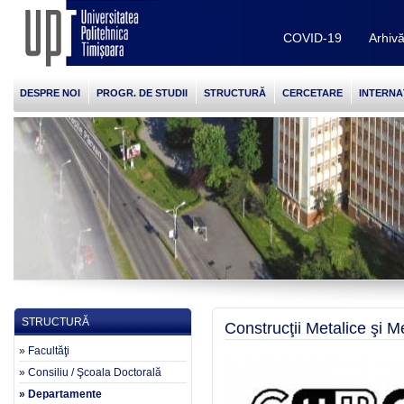
COVID-19
Arhiv
DESPRE NOI
PROGR. DE STUDII
STRUCTURĂ
CERCETARE
INTERNA
STRUCTURĂ
Construcţii Metalice şi M
» Facultăţi
» Consiliu / Şcoala Doctorală
» Departamente