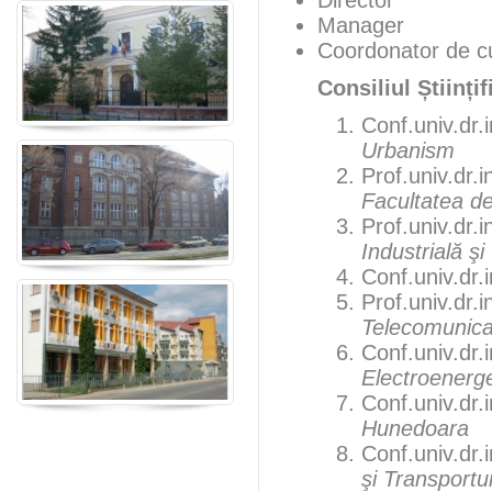
Director
Manager
Coordonator de cu
Consiliul Științ
Conf.univ.dr.i
Urbanism
Prof.univ.dr.i
Facultatea de
Prof.univ.dr.i
Industrială şi
Conf.univ.dr.i
Prof.univ.dr.i
Telecomunicaţ
Conf.univ.dr.i
Electroenerge
Conf.univ.dr.i
Hunedoara
Conf.univ.dr.i
şi Transportur