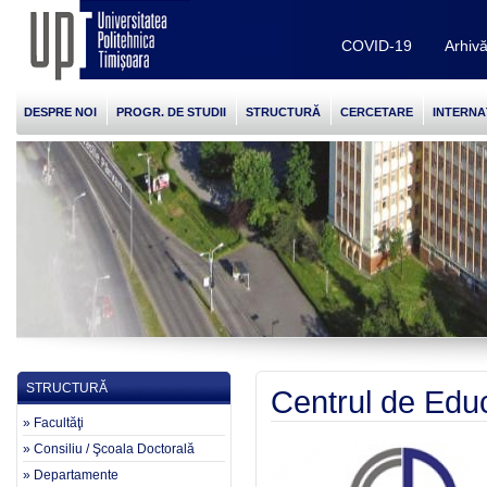
COVID-19
Arhiv
DESPRE NOI
PROGR. DE STUDII
STRUCTURĂ
CERCETARE
INTERNA
STRUCTURĂ
Centrul de Edu
» Facultăţi
» Consiliu / Şcoala Doctorală
» Departamente