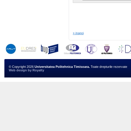
» inapoi
© Copyright 2026
Universitatea Politehnica Timisoara.
Toate drepturile rezervate
Web design
by
Royalty