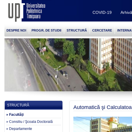
COVID-19
Arhiv
DESPRE NOI
PROGR. DE STUDII
STRUCTURĂ
CERCETARE
INTERNA
STRUCTURĂ
Automatică şi Calculatoa
» Facultăţi
» Consiliu / Şcoala Doctorală
» Departamente