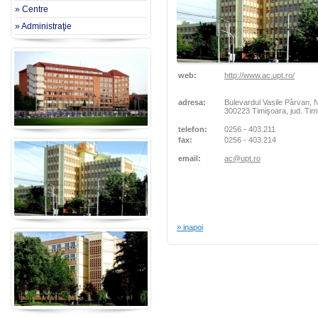
» Centre
» Administraţie
web:
http://www.ac.upt.ro/
adresa:
Bulevardul Vasile Pârvan, N
300223 Timişoara, jud. Ti
telefon:
0256 - 403.211
fax:
0256 - 403.214
email:
ac@upt.ro
» inapoi