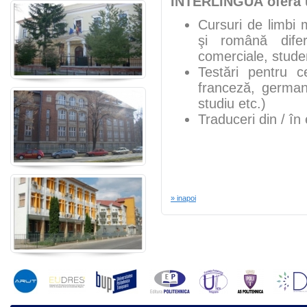
INTERLINGUA oferă u
Cursuri de limbi 
şi română diferi
comerciale, studen
Testări pentru ce
franceză, german
studiu etc.)
Traduceri din / î
» inapoi