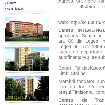
Adresa: Str. Petre Râ
» Centre
300596 - Timişoa
» Administraţie
web:
http://sc.upt.ro
Centrul INTERLINGU
aprobarea Senatului Un
art. 88 din Legea În
Legea nr. 151/ 1999 şi
statut de departamen
autofinanţare şi se s
Centrul îşi desfăşoar
Limbi Străine.
Membrii fondatori sun
care au dorit să cree
oraşul Timişoara, compa
Centrul de Tradu