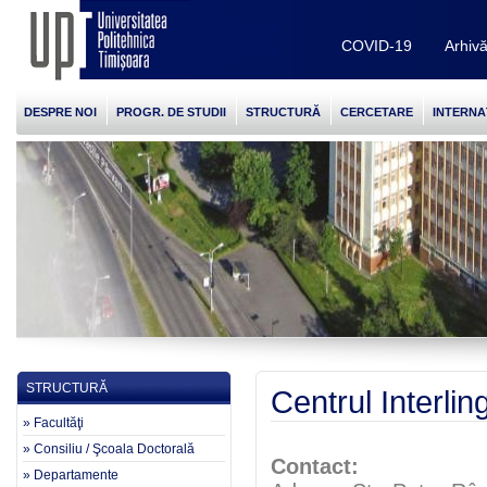
COVID-19
Arhiv
DESPRE NOI
PROGR. DE STUDII
STRUCTURĂ
CERCETARE
INTERNA
STRUCTURĂ
Centrul Interlin
» Facultăţi
» Consiliu / Şcoala Doctorală
Contact:
» Departamente