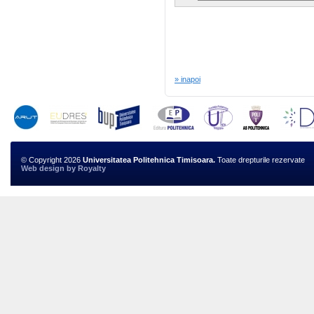
» inapoi
© Copyright 2026
Universitatea Politehnica Timisoara.
Toate drepturile rezervate
Web design
by
Royalty