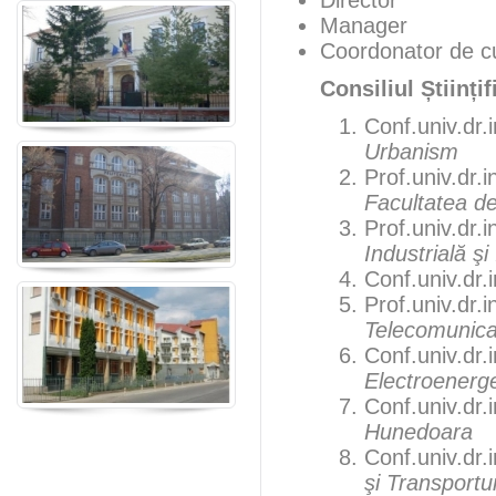
Director
Manager
Coordonator de cu
Consiliul Științ
Conf.univ.dr.i
Urbanism
Prof.univ.dr.i
Facultatea de
Prof.univ.dr.i
Industrială şi
Conf.univ.dr.i
Prof.univ.dr.i
Telecomunicaţ
Conf.univ.dr.i
Electroenerge
Conf.univ.dr.i
Hunedoara
Conf.univ.dr.i
şi Transportur