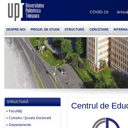
COVID-19
Arhiv
DESPRE NOI
PROGR. DE STUDII
STRUCTURĂ
CERCETARE
INTERNA
STRUCTURĂ
Centrul de Edu
» Facultăţi
» Consiliu / Şcoala Doctorală
» Departamente