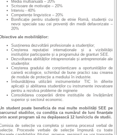
Media multianuală – 20%
Scrisoare de motivație – 20%
Interviu - 40%
Competențe lingvistice – 20%
Bonificație pentru studenții de etnie Romă, studenții cu
nevoi speciale sau cei proveniți din medii defavorizate –
20%
Obiective ale mobilităților:
Susținerea dezvoltării profesionale a studenților;
Creșterea reputației internaționale și a vizibilității
instituțiilor participante și a programului de granturi SEE.
Dezvoltarea abilităților intraprenoriale și antreprenoriale ale
studenților.
Creșterea gradului de conștientizare a oportunităților de
carieră ecologice, schimbul de bune practici sau crearea
de module de protecție a mediului în industrie.
Îmbunătățirea utilizării instrumentelor TIC în diferite
aplicații și abilitarea studenților cu instrumente inovatoare
pentru a rezolva probleme de inginerie
Consolidarea cooperării dintre instituțiile de învățământ
superior și sectorul economic.
Un student poate beneficia de mai multe mobilități SEE pe
parcursul studiilor, cu condiția ca numărul de luni finanțate
prin acest program să nu depășească 12 luni/ciclu de studii.
Comisia de selecție va completa și semna procesul verbal de
selecție. Procesele verbale de selecție împreună cu toate
dosarele candidaților (titulari, rezerve, respinși) se vor transmite