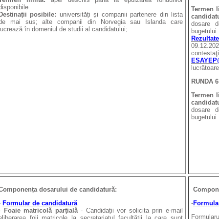
disponibile
Termen l
Destinații posibile:
universități și companii partenere din lista
candidat
de mai sus; alte companii din Norvegia sau Islanda care
dosare d
lucrează în domeniul de studii al candidatului;
bugetului
Rezultate
09.12.
contestaţ
ESAYEP@
lucrătoare
RUNDA 6
Termen l
candidat
dosare d
bugetului
Componența dosarului de candidatură:
Componen
-
Formular de candidatură
-
Formula
-
Foaie matricolă parțială
- Candidații vor solicita prin e-mail
Formularu
eliberarea foii matricole la secretariatul facultății la care sunt