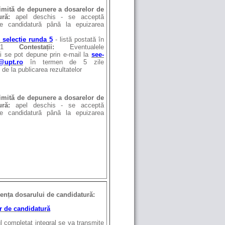
imită de depunere a dosarelor de
ură
:
apel deschis - se acceptă
e candidatură până la epuizarea
 selecție runda 5
- listă postată în
2021
Contestații:
Eventualele
ii se pot depune prin e-mail la
see-
upt.ro
în termen de 5 zile
 de la publicarea rezultatelor
imită de depunere a dosarelor de
ură
:
apel deschis - se acceptă
e candidatură până la epuizarea
ța dosarului de candidatură:
r de candidatură
l completat integral se va transmite