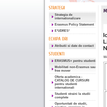
STRATEGII
M
Strategia de
internationalizare
Erasmus Policy Statement
E³UDRES²
ECHIPA DRI
Atributii si date de contact
STUDENTI
Wo
ERASMUS+ pentru studenti
Mobilitati non-Erasmus sau
free mover
Oferta academica -
CATALOG DE CURSURI
pentru studenti
internationali
Studenti straini la studii
complete
Oportunitati de studii,