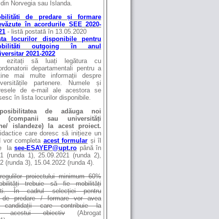
 din Norvegia sau Islanda.
bilități de predare și formare
evăzute în acordurile SEE 2020-
21
- listă postată în 13.05.2020
sta locurilor disponibile pentru
bilități outgoing în anul
iversitar 2021-2022
 ezitați să luați legătura cu
ordonatorii departamentali pentru a
ține mai multe informații despre
iversitățile partenere. Numele și
resele de e-mail ale acestora se
esc în lista locurilor disponibile.
posibilitatea de adăuga noi
ri (companii sau universități
ne/ islandeze)
la acest proiect.
idactice care doresc să inițieze un
d vor completa
acest formular
și îl
te la
see-ESAYEP@upt.ro
până în
1 (runda 1), 25.09.2021 (runda 2),
2 (runda 3), 15.04.2022 (runda 4).
regulilor proiectului minimum 60%
bilități trebuie să fie mobilități
ști. În cadrul selecției pentru
ți de predare / formare vor avea
te candidații care contribuie la
ea acestui obiectiv
(Abrogat