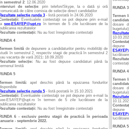
în semestrul 2
: 12.06.2020
Interviuri de selecție
: prin telefon/Skype, la o dată și oră
RUNDA 3
comunicată de către comisia de selecție direct candidaților
Rezultate selecție runda 3
- listă postată în 24.06.2020
Termen l
Contestații:
Eventualele contestaţii se pot depune prin e-mail
candidat
la
see-ESAYEP@upt.ro
în termen de 5 zile lucrătoare de la
dosare d
publicarea rezultatelor
bugetului)
Rezultate contestații:
Nu au fost înregistrate contestații
Rezultate
10.03.20
RUNDA 4
Contesta
depun
Termen limită
de depunere a candidaturilor pentru mobilități de
ESAYEP@
studii în semestrul 2, respectiv stagii de practică în semestrul 2
lucrătoare
sau vacanța de vară 2021
:
18.09.2020
Rezultate
Rezultate selecție:
Nu au fost depuse candidaturi până la
contestați
termenul limită
RUNDA 4
RUNDA 5
Termen l
Termen limită:
apel deschis până la epuizarea fondurilor
candidat
disponibile
dosare d
Rezultate selecție runda 5
- listă postată în 15.10.2021
bugetului)
Contestații:
Eventualele contestaţii se pot depune prin e-mail la
Rezultate
see-ESAYEP@upt.ro în termen de 5 zile lucrătoare de la
10.11.202
publicarea rezultatelor
Contesta
Rezultate contestații:
Nu au fost înregistrate contestații
depun
ESAYEP@
RUNDA 6 - exclusiv pentru stagii de practică în perioada
lucrătoare
ianuarie - septembrie 2022.
RUNDA 5
Termen limită:
apel deschis până la epuizarea fondurilor