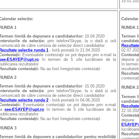
15.01.202
Calendar selecție:
Calendar 
RUNDA 1
RUNDA 1
Termen limită
de depunere a candidaturilor:
10.04.2020
Termen l
Interviurile de selecție:
prin telefon/Skype, la o dată și oră
candidat
comunicată de către comisia de selecție direct candidaților
Rezultate
Rezultate selecție runda 1
- listă postată în 21.04.2020
02.07.20
Contestații:
Eventualele contestaţii se pot depune prin e-mail la
Contestaț
see-ESAYEP@upt.ro
în termen de 5 zile lucrătoare de la
depune p
publicarea rezultatelor
în termen 
Rezultate contestații:
Nu au fost înregistrate contestații
rezultatel
Rezultate
RUNDA 2
contestați
Termen limită de depunere a candidaturilor
: 15.05.2020
RUNDA 2
Interviurile de selecție
: prin telefon/Skype, la o dată și oră
comunicată de către comisia de selecție direct candidaților
Termen l
Rezultate selecție runda 2
- listă postată în 04.06.2020
candidat
Contestații:
Eventualele contestaţii se pot depune prin e-mail
Rezultate
la
see-ESAYEP@upt.ro
în termen de 5 zile lucrătoare de la
22.10.20
publicarea rezultatelor
Contesta
Rezultate contestații:
Nu au fost înregistrate contestații
depun
ESAYEP@
RUNDA 3
lucrătoare
Rezultate
Termen limită de depunere a candidaturilor pentru mobilități
contestați