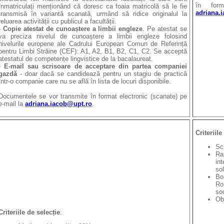
în form
înmatriculați menționând că doresc ca foaia matricolă să le fie
adriana.
transmisă în variantă scanată, urmând să ridice originalul la
reluarea activității cu publicul a facultății.
-
Copie atestat de cunoaștere a limbii engleze
. Pe atestat se
va preciza nivelul de cunoaștere a limbii engleze folosind
nivelurile europene ale Cadrului European Comun de Referință
pentru Limbi Străine (CEF): A1, A2, B1, B2, C1, C2. Se acceptă
atestatul de competențe lingvistice de la bacalaureat.
-
E-mail sau scrisoare de acceptare din partea companiei
gazdă
- doar dacă se candidează pentru un stagiu de practică
într-o companie care nu se află în lista de locuri disponibile.
Documentele se vor transmite în format electronic (scanate) pe
e-mail la
adriana.iacob@upt.ro
.
Criteriile
Sc
Ra
in
sol
Bo
Ro
so
Obi
Criteriile de selecție
: