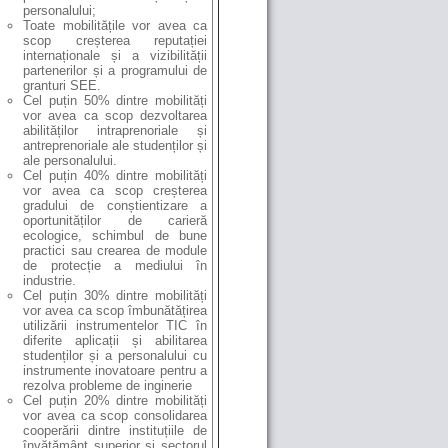
personalului;
Toate mobilitățile vor avea ca
scop creșterea reputației
internaționale și a vizibilității
partenerilor și a programului de
granturi SEE.
Cel puțin 50% dintre mobilități
vor avea ca scop dezvoltarea
abilităților intraprenoriale și
antreprenoriale ale studenților și
ale personalului.
Cel puțin 40% dintre mobilități
vor avea ca scop creșterea
gradului de conștientizare a
oportunităților de carieră
ecologice, schimbul de bune
practici sau crearea de module
de protecție a mediului în
industrie.
Cel puțin 30% dintre mobilități
vor avea ca scop îmbunătățirea
utilizării instrumentelor TIC în
diferite aplicații și abilitarea
studenților și a personalului cu
instrumente inovatoare pentru a
rezolva probleme de inginerie
Cel puțin 20% dintre mobilități
vor avea ca scop consolidarea
cooperării dintre instituțiile de
învățământ superior și sectorul