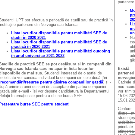
partenere
Mo
pr
20
Studenții UPT pot efectua o perioadă de studii sau de practică în
Li
instituțiile partenere din Norvegia sau Islanda:
mo
Lista locurilor disponibile pentru mobilități SEE de
un
studii în 2020-2021
Nu
Lista locurilor disponibile pentru mobilități SEE de
co
practică în 2020-2021
ob
Lista locurilor disponibile pentru mobilități outgoing
un
în anul universitar 2021-2022
ad
găs
Stagiile de practică SEE
se pot desfășura și în companii din
Norvegia sau Islanda care nu apar în lista locurilor
Există 
disponibile de mai sus.
Studenții interesați de o astfel de
partene
mobilitate vor candida individual la companii din cele două țări
norvegie
(
recomandări/resurse pentru găsirea companiilor gazdă
) și -
Cadrele d
după primirea unei scrisori de acceptare din partea companiei
nou acor
gazdă prin e-mail - își vor depune candidatura la Departamentul
vor trimi
Relații Internaționale pentru a obține bursa SEE.
15.06.202
15.01.202
Prezentare burse SEE pentru studenți
Conform 
dintre mo
studențe
mobilită
priorita
atinger