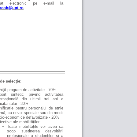
at electronic pe e-mail la
iacob@upt.ro
.
 de selecție:
hiță program de activitate - 70%
port sintetic privind activitatea
ternațională din ultimii trei ani a
icitantului - 30%
nificație pentru personalul de etnie
mă, cu nevoi speciale sau din medii
cio-economice defavorizate - 20%
ective ale mobilităților:
Toate mobilitățile vor avea ca
scop susținerea dezvoltării
profesionale a studenților și a