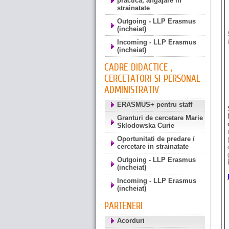
practica, angajare in
strainatate
Outgoing - LLP Erasmus
(incheiat)
Incoming - LLP Erasmus
(incheiat)
CADRE DIDACTICE ,
CERCETATORI SI PERSONAL
ADMINISTRATIV
ERASMUS+ pentru staff
Granturi de cercetare Marie
Sklodowska Curie
Oportunitati de predare /
cercetare in strainatate
Outgoing - LLP Erasmus
(incheiat)
Incoming - LLP Erasmus
(incheiat)
PARTENERI
Acorduri