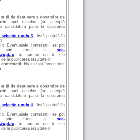
imită de depunere a dosarelor de
ură
:
apel deschis (se acceptă
e candidatură până la epuizarea
 selecție runda 3
- listă postată în
21
ții:
Eventualele contestaţii se pot
e prin e-mail la
see-
upt.ro
în termen de 5 zile
 de la publicarea rezultatelor
 contestații:
Nu au fost înregistrate
i
imită de depunere a dosarelor de
ură
:
apel deschis (se acceptă
e candidatură până la epuizarea
 selecție runda 4
- listă postată în
1
ții:
Eventualele contestaţii se pot
e prin e-mail la
see-
upt.ro
în termen de 5 zile
 de la publicarea rezultatelor