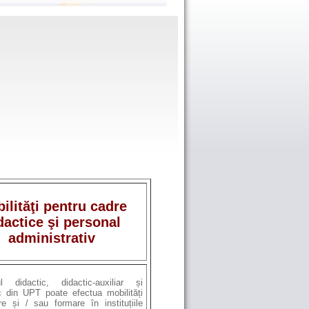
ilităţi pentru cadre
dactice şi personal
administrativ
ul didactic, didactic-auxiliar și
c din UPT poate efectua mobilități
e și / sau formare în instituțiile