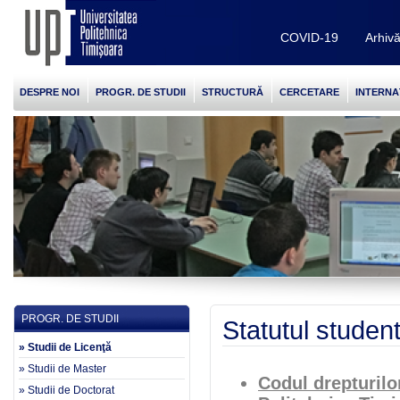
COVID-19
Arhiv
DESPRE NOI
PROGR. DE STUDII
STRUCTURĂ
CERCETARE
INTERNA
PROGR. DE STUDII
Statutul student
» Studii de Licenţă
» Studii de Master
Codul drepturilor
» Studii de Doctorat