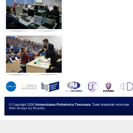
© Copyright 2026
Universitatea Politehnica Timisoara.
Toate drepturile rezervate
Web design
by
Royalty