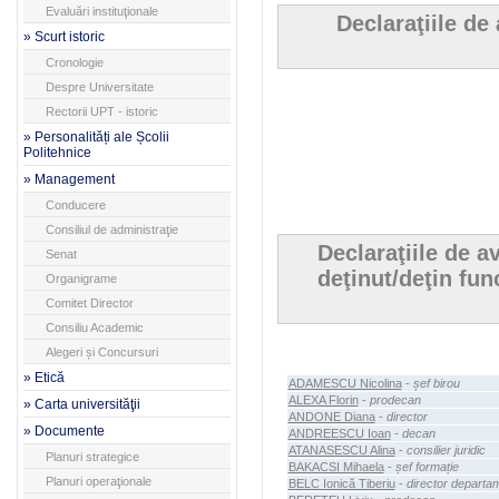
Evaluări instituţionale
Declaraţiile de
» Scurt istoric
Cronologie
Despre Universitate
Rectorii UPT - istoric
» Personalități ale Școlii
Politehnice
» Management
Conducere
Consiliul de administraţie
Declaraţiile de a
Senat
deţinut/deţin fun
Organigrame
Comitet Director
Consiliu Academic
Alegeri și Concursuri
» Etică
ADAMESCU Nicolina
-
șef birou
ALEXA Florin
-
prodecan
» Carta universităţii
ANDONE Diana
-
director
» Documente
ANDREESCU Ioan
-
decan
ATANASESCU Alina
-
consilier juridic
Planuri strategice
BAKACSI Mihaela
-
șef formație
Planuri operaţionale
BELC Ionică Tiberiu
-
director departa