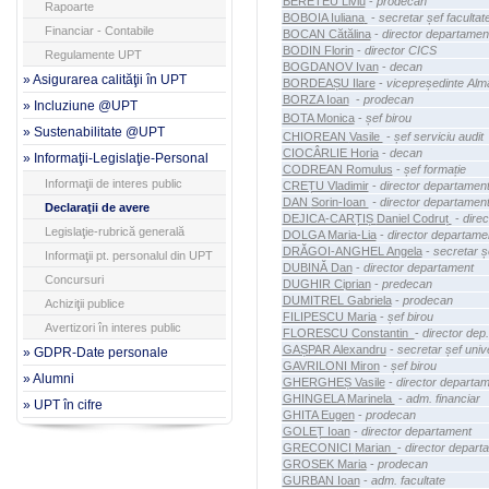
BERETEU Liviu
-
prodecan
Rapoarte
BOBOIA Iuliana
-
secretar șef facultat
Financiar - Contabile
BOCAN Cătălina
-
director departamen
BODIN Florin
-
director CICS
Regulamente UPT
BOGDANOV Ivan
-
decan
» Asigurarea calităţii în UPT
BORDEAȘU Ilare
-
vicepreședinte Alm
BORZA Ioan
-
prodecan
» Incluziune @UPT
BOTA Monica
-
șef birou
» Sustenabilitate @UPT
CHIOREAN
Vasile
-
șef serviciu audit
CIOCÂRLIE Horia
-
decan
» Informaţii-Legislaţie-Personal
CODREAN Romulus
-
șef formație
Informaţii de interes public
CREȚU Vladimir
-
director departamen
DAN
Sorin-Ioan
- director departamen
Declaraţii de avere
DEJICA-CARȚIȘ
Daniel Codruț
-
direc
Legislaţie-rubrică generală
DOLGA Maria-Lia
-
director departame
DRĂGOI-ANGHEL Angela
-
secretar ș
Informaţii pt. personalul din UPT
DUBINĂ Dan
-
director departament
Concursuri
DUGHIR Ciprian
-
predecan
DUMITREL Gabriela
-
prodecan
Achiziţii publice
FILIPESCU Maria
-
șef birou
Avertizori în interes public
FLORESCU
Constantin
-
director dep.
GAȘPAR Alexandru
-
secretar șef unive
» GDPR-Date personale
GAVRILONI Miron
-
șef birou
» Alumni
GHERGHEȘ Vasile
-
director departa
GHINGELA
Marinela
-
adm. financiar
» UPT în cifre
GHITA Eugen
-
prodecan
GOLEȚ Ioan
-
director departament
GRECONICI
Marian
-
director depart
GROSEK Maria
-
prodecan
GURBAN Ioan
-
adm. facultate