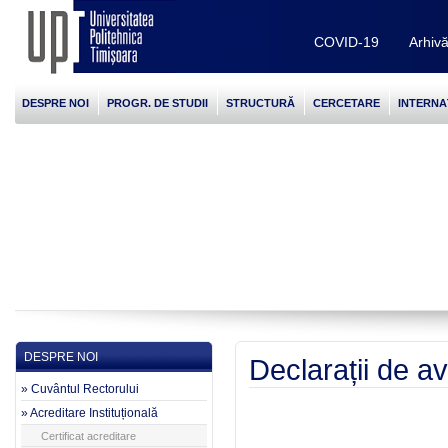
COVID-19
Arhiv
DESPRE NOI
PROGR. DE STUDII
STRUCTURĂ
CERCETARE
INTERNA
DESPRE NOI
Declarații de a
» Cuvântul Rectorului
» Acreditare Instituțională
Certificat acreditare