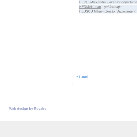
HEDEȘ Alexandru
-
director departame
HERMAN Ioan
-
șef formație
HLUȘCU Mihai
-
director departament
» inapoi
© Copyright 2026
Universitatea Politehnica Timisoara.
Toate drepturile rezervate
Web design
by
Royalty