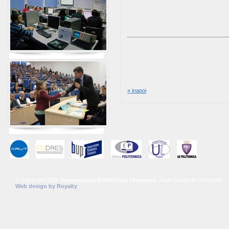
» inapoi
© Copyright 2026
Universitatea Politehnica Timisoara.
Toate drepturile rezervate
Web design
by
Royalty