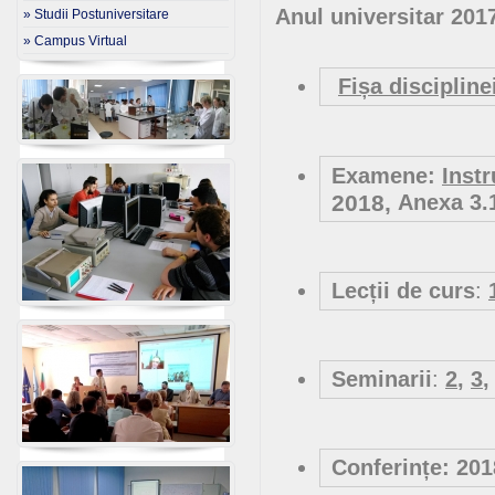
Anul universitar 201
» Studii Postuniversitare
» Campus Virtual
Fișa discipline
Examene:
Instr
2018,
Anexa 3.1
Lecții de curs
:
Seminarii
:
2
,
3
Conferințe: 20