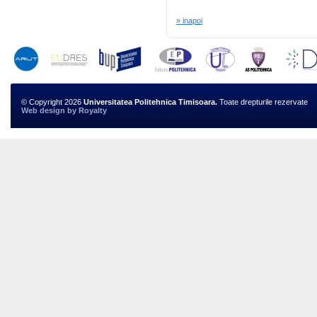
» inapoi
© Copyright 2026
Universitatea Politehnica Timisoara.
Toate drepturile rezervate
Web design
by
Royalty