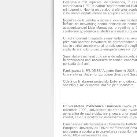
Delegația a fost implicată, de asemenea, în sesi
coordonarea UPT, în cadrul Departamentului ID/IF
prin Learning Hub, la un catalog al ofertelor acade
instrumente digitale menite să sprijine co-crearea
Întâlnirea de la Setúbal a inclus și evenimente ded
întâlniri de networking pentru echipele de comunica
academicianului Liviu Marșavina, președinte al Co
colaborare academică și științifică la nivel europea
Un rol important în agenda evenimentului l-au avut 
prim-plan abordări inovatoare de antreprenoriat u
susțin spiritul antreprenorial, creativitatea și soluț
și planificării noilor proiecte europene care vor c
Summitul s-a încheiat cu o serie de întâlniri dedi
în dezvoltarea unei universități deschise, conectat
perioadă de 2 ani.
Participarea la E³UDRES² Autumn Summit 2025 a r
University as Driver for European Smart and Sustai
Odată cu finalizarea proiectului Ent-r-e-novators,
societății și ale economiei bazate pe cunoaștere.
Universitatea Politehnica Timișoara
(
www.upt.
noiembrie 1920. Universitate de cercetare avansat
generaţiilor de cadre didactice şi cea a unor acad
invidiat, cele 10 facultăţi ale universităţii asigură
Dimensiunea internațională a Universității Polite
European University as Driver for European Smar
top pentru a colabora în dezvoltarea regiunilor int
oficial:
https://www.eudres.eu/
.