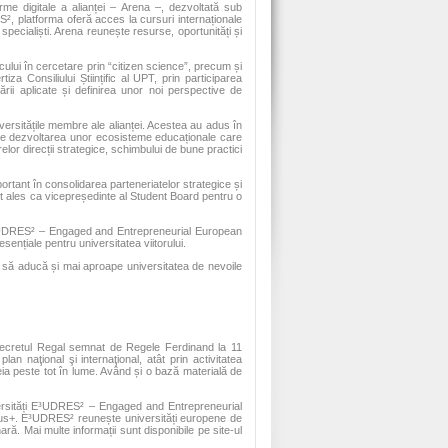
rme digitale a alianței – Arena –, dezvoltată sub
, platforma oferă acces la cursuri internaționale
specialiști. Arena reunește resurse, oportunități și
cului în cercetare prin “citizen science”, precum și
iza Consiliului Științific al UPT, prin participarea
ării aplicate și definirea unor noi perspective de
iversitățile membre ale alianței. Acestea au adus în
spre dezvoltarea unor ecosisteme educaționale care
arelor direcții strategice, schimbului de bune practici
rtant în consolidarea parteneriatelor strategice și
ost ales ca vicepreședinte al Student Board pentru o
 E³UDRES² – Engaged and Entrepreneurial European
ențiale pentru universitatea viitorului.
te să aducă și mai aproape universitatea de nevoile
in Decretul Regal semnat de Regele Ferdinand la 11
n naţional şi internaţional, atât prin activitatea
eia peste tot în lume. Având și o bază materială de
niversități E³UDRES² – Engaged and Entrepreneurial
mus+. E³UDRES² reunește universități europene de
ră. Mai multe informații sunt disponibile pe site-ul