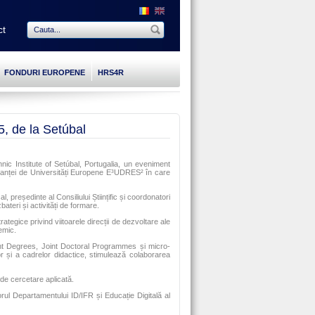
ct
FONDURI EUROPENE
HRS4R
, de la Setúbal
c Institute of Setúbal, Portugalia, un eveniment
 alianței de Universități Europene E³UDRES² în care
 președinte al Consiliului Științific și coordonatori
ateri și activități de formare.
rategice privind viitoarele direcții de dezvoltare ale
demic.
oint Degrees, Joint Doctoral Programmes și micro-
r și a cadrelor didactice, stimulează colaborarea
 de cercetare aplicată.
ul Departamentului ID/IFR și Educație Digitală al