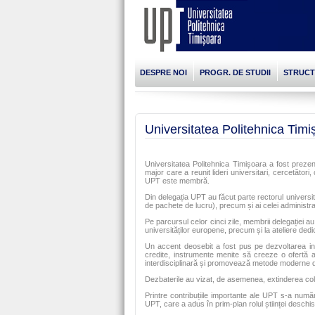
DESPRE NOI
PROGR. DE STUDII
STRUC
Universitatea Politehnica Ti
Universitatea Politehnica Timișoara a fost prez
major care a reunit lideri universitari, cercetăto
UPT este membră.
Din delegația UPT au făcut parte rectorul universită
de pachete de lucru), precum și ai celei administrat
Pe parcursul celor cinci zile, membrii delegației au 
universităților europene, precum și la ateliere dedi
Un accent deosebit a fost pus pe dezvoltarea ini
credite, instrumente menite să creeze o ofertă a
interdisciplinară și promovează metode moderne de
Dezbaterile au vizat, de asemenea, extinderea colab
Printre contribuțiile importante ale UPT s-a num
UPT, care a adus în prim-plan rolul științei deschi