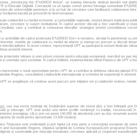
unea „Introducing the E³UDRES² Arena”, un training interactiv dedicat lansării noii platfo
R și Educație Digitală. Concepută ca un spațiu comun pentru întreaga comunitate E³UDRES²
mice din universitățile partenere și la un hub de cercetare care facilitează colaborarea între 
 și învățarea bazată pe provocări la nivel european.
icate colaborării cu mediul economic și comunitățile regionale, sesiuni despre implicarea publi
re, cercetare și suport instituțional. În cadrul acestor discuții a fost valorificată și expert
nsiliului, care a contribuit la conturarea direcțiilor strategice privind consolidarea cercet
n.
și activitățile din cadrul proiectului E³UDRES² Ent-r-e-novators, derulat în parteneriat cu un
niversitar, modele de colaborare cu mediul de afaceri și startup-uri, precum și discuții de
iile interdisciplinare. În acest context, reprezentanții UPT au participat la sesiuni dedicate viito
ontinua această misiune.
cate proiectelor viitoare și unei viziuni comune pentru educația europeană, marcând un pas impo
e și orientate spre societate. În cadrul întâlnirii, studentul Adrian Mihai Popescu din UPT a f
eprezentat o nouă oportunitate pentru UPT de a contribui la definirea viitorului alianței
nable Regions, consolidând colaborările internaționale și schimbul de experiență în domenii es
 UPT se pregătește să continue acest parcurs prin inițiative noi și colaborări extinse, meni
ro
), cea mai veche instituție de învățământ superior din vestul țării, a fost înființată pr
ă şi educaţie, UPT este astăzi una dintre şcolile româneşti cu tradiţie, recunoscută în pla
emicieni prestigioşi, cât și prin cei peste 140.000 de absolvenți care au dus renumele acest
 programe de studii pentru aproximativ 13.500 studenţi.
hnica Timișoara este evidențiată și prin faptul că este parte a consorțiului european de u
t and Sustainable Regions, inițiativă sprijinită de Comisia Europeană prin programul Eras
eligente și sustenabile prin educație inovatoare, cercetare aplicată și cooperare transdisciplina