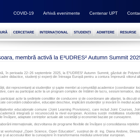
COVID-19
Arhivă evenimente
Centenar UPT
Conta
TURĂ
CERCETARE
INTERNAȚIONAL
STUDENȚI
ADMITERE
RESURSE
mișoara, membră activă la E³UDRES² Autumn Summit 2025
entă, în perioada 22–26 septembrie 2025, la E³UDRES² Autumn Summit, găzduit de Polytechni
ri, cadre didactice, studenți și experți din întreaga Europă pentru a contura împreună viitorul
ții, doi reprezentanți ai studenților și șapte membri ai comunității academice (coordonator local,
ive, care au participat activ la un program complex de întâlniri de lucru, sesiuni tematice, dezb
participat activ la ședințele consiliilor de conducere și de coordonare ale alianței, la discuții st
cate cercetării colaborative, educației deschise, implicării studenților și inovării în mediul aca
țiativelor educaționale comune (Joint Learning Provisions), care includ Joint Courses, J
cademică integrată și recunoscută la nivel european. Acestea susțin mobilitatea studențilo
 învățare, adaptate cerințelor actuale ale societății și economiei bazate pe cunoaștere.
orării internaționale, dezvoltarea de programe flexibile de învățare și consolidarea rețelelor
ărat workshopul „Open Science, Open Education”, susținut de dr. ing. Diana Andone, Director
se și al accesului liber la cunoaștere în transformarea mediului universitar european.