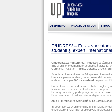
DESPRE NOI
PROGR. DE STUDII
STRUC
E³UDRES² – Ent-r-e-novators 
studenți și experți internaționa
Universitatea Politehnica Timișoara
a găzduit 
fizic și online, o comunitate academică vibrantă: 
Germania, Pakistan, Filipine, Ucraina, Grecia, Sri
Aceștia au interacționat cu 14 speakeri internațion
intensive pentru studenți, de la prezentări cu inf
unde au participat
400 de studenți
pe parcursul î
Prezentările s-au desfășurat în limba engleză, ia
finalizarea cu succes a criteriilor necesare pentru
Pe lângă acestea, participanții au primit și
două 
Deschisă, și un al doilea certificat digital desc
Ziua 1: Inteligența Artificială și Educația Desc
În deschiderea evenimentului, dr.ing. Diana Andone
universitare E³UDRES² și obiectivele proiectului 