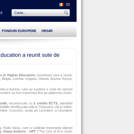
ct
FONDURI EUROPENE
HRS4R
ucation a reunit sute de
s in Higher Education
, eveniment care a reunit,
a, Belgia, Letonia, Ungaria, Olanda, Austria, Kenya,
anda și Austria, care au susținut o serie de sesiuni
rezentare au fost transmise live pe platforma Zoom,
ciale
, recunoscute cu
2 credite ECTS
, atestând
tățile desfășurate atât la Timișoara, cât și online.
ine Courses), axate pe Licențiere și Licențiere
.
g. Radu Vasiu, care a subliniat importanța alianței
ng. Diana Andone - UPT
("The Use of AI in Open