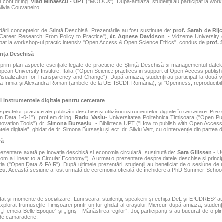
 conf.dr.ing.
Vlad Mihăescu
-
UPT
("MOOCs"). După-amiaza, studenții au participat la works
Silvia Couvaneiro.
dării conceptelor de Știință Deschisă. Prezentările au fost susținute de:
prof. Sarah de Rij
-Career Research: From Policy to Practice"),
dr. Agnese Davidson
- Vidzeme University of
ipat la workshop-ul practic intensiv "Open Access & Open Science Ethics", condus de
prof. 
iința Deschisă
prim-plan aspecte esențiale legate de practicile de Știință Deschisă și managementul datelo
pean University Institute, Italia ("Open Science practices in support of Open Access publish
sualization for Transparency and Change"). După-amiaza, studenții au participat la două
a Irimia și Alexandra Roman (ambele de la UEFISCDI, România), și "Openness, reproducibilit
i instrumentele digitale pentru cercetare
ctelor practice ale publicării deschise și utilizării instrumentelor digitale în cercetare. Preze
n Data 1-0-1"), prof.em.dr.ing.
Radu Vasiu
- Universitatea Politehnica Timișoara ("Open Pub
ovation Tools") dr.
Simona Bursașiu
- Biblioteca UPT ("How to publish with Open Access").
le digitale”, ghidat de dr. Simona Bursașiu și lect. dr. Silviu Vert, cu o intervenție din partea 
ră
zentare axată pe inovația deschisă și economia circulară, susținută de:
Sara Gilissen
- UC
rom a Linear to a Circular Economy"). A urmat o prezentare despre datele deschise și princi
ria ("Open Data & FAIR"). După ultimele prezentări, studenții au beneficiat de o sesiune de 
scu
. Această sesiune a fost urmată de ceremonia oficială de închidere a PhD Summer School, în 
tat și momente de socializare. Luni seara, studenții, speakerii și echipa DeL și E³UDRES² au
 explorat frumusețile Timișoarei printr-un tur ghidat al orașului. Miercuri după-amiaza, studenți
e „Femeia Belle Époque” și „Igriș - Mănăstirea regilor”. Joi, participanții s-au bucurat de o 
 de camaraderie.