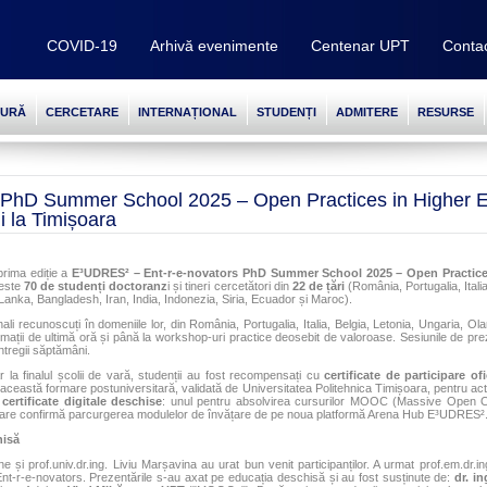
COVID-19
Arhivă evenimente
Centenar UPT
Conta
TURĂ
CERCETARE
INTERNAȚIONAL
STUDENȚI
ADMITERE
RESURSE
PhD Summer School 2025 – Open Practices in Higher Ed
li la Timișoara
prima ediție a
E³UDRES² – Ent-r-e-novators PhD Summer School 2025 – Open Practice
peste
70 de studenți doctoranz
i și tineri cercetători din
22 de țări
(România, Portugalia, Itali
 Lanka, Bangladesh, Iran, India, Indonezia, Siria, Ecuador și Maroc).
ali recunoscuți în domeniile lor, din România, Portugalia, Italia, Belgia, Letonia, Ungaria, Ol
ormații de ultimă oră și până la workshop-uri practice deosebit de valoroase. Sesiunile de p
ntregii săptămâni.
r la finalul școlii de vară, studenții au fost recompensați cu
certificate de participare ofi
 această formare postuniversitară, validată de Universitatea Politehnica Timișoara, pentru activi
certificate digitale deschise
: unul pentru absolvirea cursurilor MOOC (Massive Open Onl
his care confirmă parcurgerea modulelor de învățare de pe noua platformă Arena Hub E³UDRES²
hisă
 și prof.univ.dr.ing. Liviu Marșavina au urat bun venit participanților. A urmat prof.em.dr.in
Ent-r-e-novators. Prezentările s-au axat pe educația deschisă și au fost susținute de:
dr. i