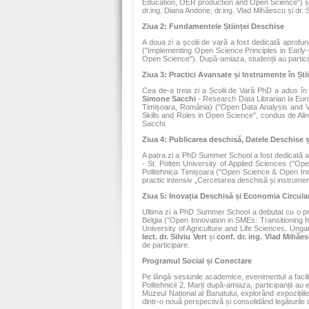
Education, OER production and Open Science") și
dr.ing. Diana Andone, dr.ing. Vlad Mihăescu și dr. 
Ziua 2: Fundamentele Științei Deschise
A doua zi a școlii de vară a fost dedicată aprofun
("Implementing Open Science Principles in Early
Open Science"). După-amiaza, studenții au partic
Ziua 3: Practici Avansate și Instrumente în Șt
Cea de-a treia zi a Școlii de Vară PhD a adus în 
Simone Sacchi
- Research Data Librarian la Euro
Timișoara, România) ("Open Data Analysis and Vi
Skills and Roles in Open Science", condus de Alin
Sacchi.
Ziua 4: Publicarea deschisă, Datele Deschise ș
A patra zi a PhD Summer School a fost dedicată aspe
- St. Pölten University of Applied Sciences ("Ope
Politehnica Timișoara ("Open Science & Open Inn
practic intensiv „Cercetarea deschisă și instrumente
Ziua 5: Inovația Deschisă și Economia Circula
Ultima zi a PhD Summer School a debutat cu o pre
Belgia ("Open Innovation in SMEs: Transitioning f
University of Agriculture and Life Sciences, Unga
lect. dr. Silviu Vert
și
conf. dr. ing. Vlad Mihăe
de participare.
Programul Social și Conectare
Pe lângă sesiunile academice, evenimentul a facili
Politehnicii 2. Marți după-amiaza, participanții au
Muzeul Național al Banatului, explorând expozițiil
dintr-o nouă perspectivă și consolidând legăturile