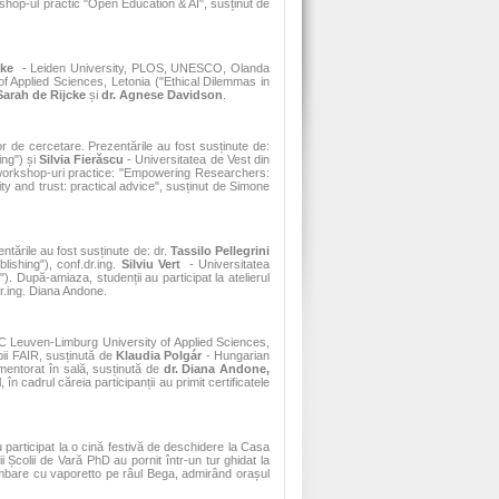
hop-ul practic "Open Education & AI", susținut de
cke
- Leiden University, PLOS, UNESCO, Olanda
 Applied Sciences, Letonia ("Ethical Dilemmas in
Sarah de Rijcke
și
dr.
Agnese Davidson
.
r de cercetare. Prezentările au fost susținute de:
ing") și
Silvia Fierăscu
- Universitatea de Vest din
 workshop-uri practice: "Empowering Researchers:
y and trust: practical advice", susținut de Simone
ntările au fost susținute de: dr.
Tassilo Pellegrini
lishing"), conf.dr.ing.
Silviu Vert
- Universitatea
 După-amiaza, studenții au participat la atelierul
dr.ing. Diana Andone.
 Leuven-Limburg University of Applied Sciences,
pii FAIR, susținută de
Klaudia Polgár
- Hungarian
mentorat în sală, susținută de
dr. Diana Andone,
cadrul căreia participanții au primit certificatele
 participat la o cină festivă de deschidere la Casa
i Școlii de Vară PhD au pornit într-un tur ghidat la
plimbare cu vaporetto pe râul Bega, admirând orașul